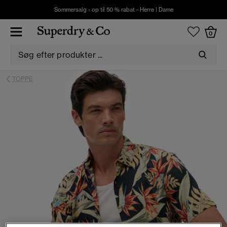
Sommersalg - op til 50 % rabat -
Herre
|
Dame
0
TOPPE