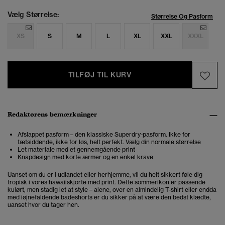
Vælg Størrelse:
Størrelse Og Pasform
XS
S
M
L
XL
XXL
XXXL
TILFØJ TIL KURV
Redaktørens bemærkninger
Afslappet pasform – den klassiske Superdry-pasform. Ikke for
tætsiddende, ikke for løs, helt perfekt. Vælg din normale størrelse
Let materiale med et gennemgående print
Knapdesign med korte ærmer og en enkel krave
Uanset om du er i udlandet eller herhjemme, vil du helt sikkert føle dig
tropisk i vores hawaiiskjorte med print. Dette sommerikon er passende
kulørt, men stadig let at style – alene, over en almindelig T-shirt eller endda
med iøjnefaldende badeshorts er du sikker på at være den bedst klædte,
uanset hvor du tager hen.