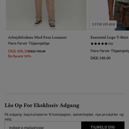
3 FOR KR.499
Arbejdsbukser Med Fem Lommer
Essential Logo T-Shirt
Flere Farver Tilgængelige
(16)
DKK 399,50
Flere Farver Tilgængeli
Pris Nedsat Fra
Til
DKK 799,00
Du Sparer 50%
DKK 199,00
Lås Op For Eksklusiv Adgang
Få adgang: bag kulisserne til kampagner, samarbejder, nye produkter og
salg.
TILMELD DIG