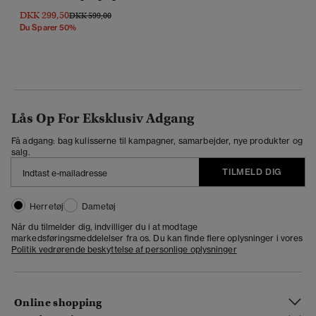
DKK 299,50
Pris Nedsat Fra
Til
DKK 599,00
Du Sparer 50%
Lås Op For Eksklusiv Adgang
Få adgang: bag kulisserne til kampagner, samarbejder, nye produkter og
salg.
TILMELD DIG
Herretøj
Dametøj
Når du tilmelder dig, indvilliger du i at modtage
markedsføringsmeddelelser fra os. Du kan finde flere oplysninger i vores
Politik vedrørende beskyttelse af personlige oplysninger
Online shopping