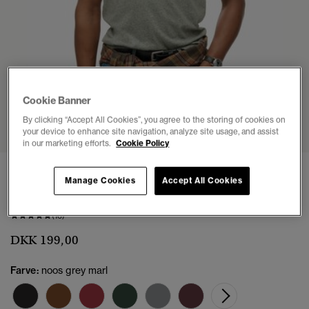
Cookie Banner
1
2
3
4
5
6
7
By clicking “Accept All Cookies”, you agree to the storing of cookies on
your device to enhance site navigation, analyze site usage, and assist
in our marketing efforts.
Cookie Policy
3 FOR KR.499
Manage Cookies
Accept All Cookies
Essential Logo T-shirt
(16)
DKK 199,00
Farve:
noos grey marl