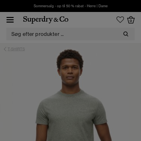
Sommersalg - op til 50 % rabat -
Herre
|
Dame
0
T-SHIRTS