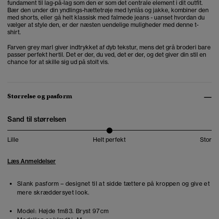
fundament til lag-på-lag som den er som det centrale element i dit outfit.
Bær den under din yndlings-hættetrøje med lynlås og jakke, kombiner den
med shorts, eller gå helt klassisk med falmede jeans - uanset hvordan du
vælger at style den, er der næsten uendelige muligheder med denne t-
shirt.
Farven grey marl giver indtrykket af dyb tekstur, mens det grå broderi bare
passer perfekt hertil. Det er der, du ved, det er der, og det giver din stil en
chance for at skille sig ud på stolt vis.
Størrelse og pasform
Sand til størrelsen
Lille
Helt perfekt
Stor
Læs Anmeldelser
Slank pasform – designet til at sidde tættere på kroppen og give et
mere skræddersyet look.
Model:
Højde 1m83. Bryst 97cm