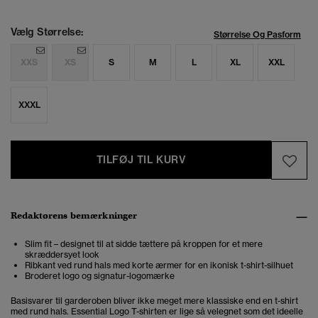
Vælg Størrelse:
Størrelse Og Pasform
XXS
XS
S
M
L
XL
XXL
XXXL
TILFØJ TIL KURV
Redaktørens bemærkninger
Slim fit – designet til at sidde tættere på kroppen for et mere
skræddersyet look
Ribkant ved rund hals med korte ærmer for en ikonisk t-shirt-silhuet
Broderet logo og signatur-logomærke
Basisvarer til garderoben bliver ikke meget mere klassiske end en t-shirt
med rund hals. Essential Logo T-shirten er lige så velegnet som det ideelle