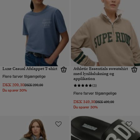
Luxe Casual Afslappet T-shirt
Athletic Essentials sweatshirt
med lynlåslukning og
Flere farver tilgængelige
applikation
DKK 209,30
Pris nedsat fra
til
DKK 299,00
(3)
Du sparer 30%
Flere farver tilgængelige
DKK 349,30
Pris nedsat fra
til
DKK 499,00
Du sparer 30%