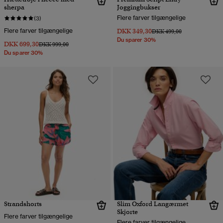
sherpa
Joggingbukser
Flere farver tilgængelige
(3)
Flere farver tilgængelige
DKK 349,30
Pris nedsat fra
til
DKK 499,00
Du sparer 30%
DKK 699,30
Pris nedsat fra
til
DKK 999,00
Du sparer 30%
Strandshorts
Slim Oxford Langærmet
Skjorte
Flere farver tilgængelige
Flere farver tilgængelige