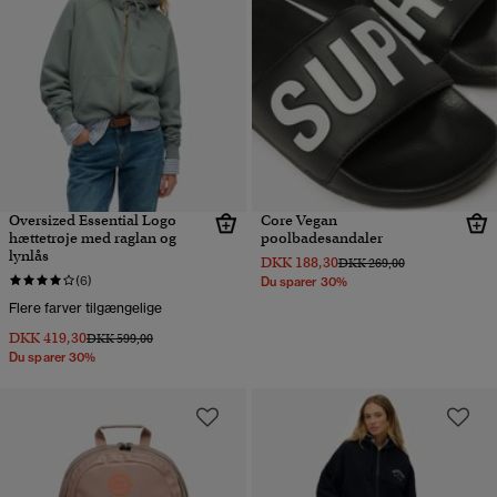
Oversized Essential Logo
Core Vegan
hættetrøje med raglan og
poolbadesandaler
lynlås
DKK 188,30
Pris nedsat fra
til
DKK 269,00
(6)
Du sparer 30%
Flere farver tilgængelige
DKK 419,30
Pris nedsat fra
til
DKK 599,00
Du sparer 30%