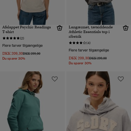
Afslappet Psychic Readings
Langærmet, tætsiddende
T-shirt
Athletic Essentials top i
ribstrik
(2)
(4)
Flere farver tilgængelige
Flere farver tilgængelige
DKK 209,30
Pris nedsat fra
til
DKK 299,00
DKK 209,30
Pris nedsat fra
til
DKK 299,00
Du sparer 30%
Du sparer 30%