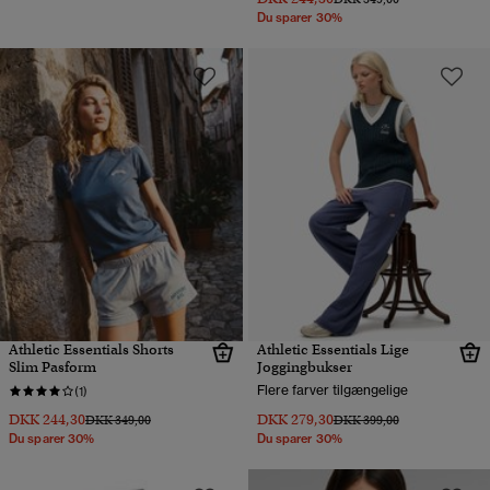
Du sparer 30%
Athletic Essentials Shorts
Athletic Essentials Lige
Slim Pasform
Joggingbukser
Flere farver tilgængelige
(1)
DKK 244,30
DKK 279,30
Pris nedsat fra
til
Pris nedsat fra
til
DKK 349,00
DKK 399,00
Du sparer 30%
Du sparer 30%