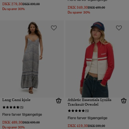
DKK 279,30
Pris nedsat fra
til
DKK 399,00
DKK 349,30
Pris nedsat fra
til
DKK 499,00
Du sparer 30%
Du sparer 30%
Lang Cami kjole
Athletic Essentials Lynlås
Tracksuit Overdel
(5)
(5)
Flere farver tilgængelige
Flere farver tilgængelige
DKK 489,30
Pris nedsat fra
til
DKK 699,00
DKK 419,30
Pris nedsat fra
til
DKK 599,00
Du sparer 30%