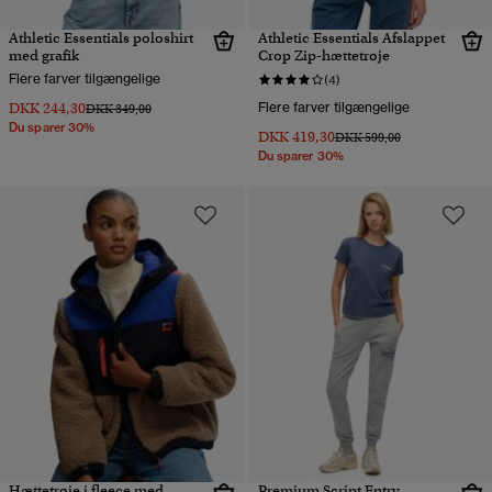
Athletic Essentials poloshirt
Athletic Essentials Afslappet
med grafik
Crop Zip-hættetrøje
Flere farver tilgængelige
(4)
DKK 244,30
Flere farver tilgængelige
Pris nedsat fra
til
DKK 349,00
Du sparer 30%
DKK 419,30
Pris nedsat fra
til
DKK 599,00
Du sparer 30%
Hættetrøje i fleece med
Premium Script Entry