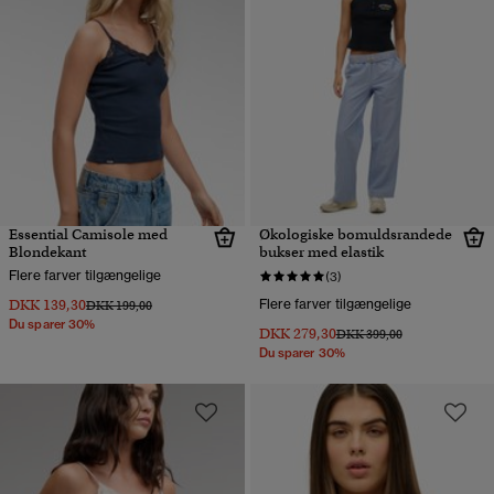
Essential Camisole med
Økologiske bomuldsrandede
Blondekant
bukser med elastik
Flere farver tilgængelige
(3)
DKK 139,30
Flere farver tilgængelige
Pris nedsat fra
til
DKK 199,00
Du sparer 30%
DKK 279,30
Pris nedsat fra
til
DKK 399,00
Du sparer 30%