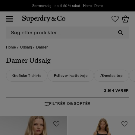
Sommersalg - op til 50 % rabat -
Herre
|
Dame
0
Home
Udsalg
Damer
Damer Udsalg
Grafiske T-shirts
Pullover-hættetrøje
Ærmeløs top
3,164 VARER
FILTRÉR OG SORTÉR