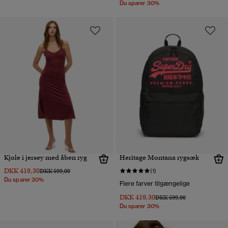
Du sparer 30%
Kjole i jersey med åben ryg
Heritage Montana rygsæk
DKK 419,30
Pris nedsat fra
til
DKK 599,00
(1)
Du sparer 30%
Flere farver tilgængelige
DKK 419,30
Pris nedsat fra
til
DKK 599,00
Du sparer 30%