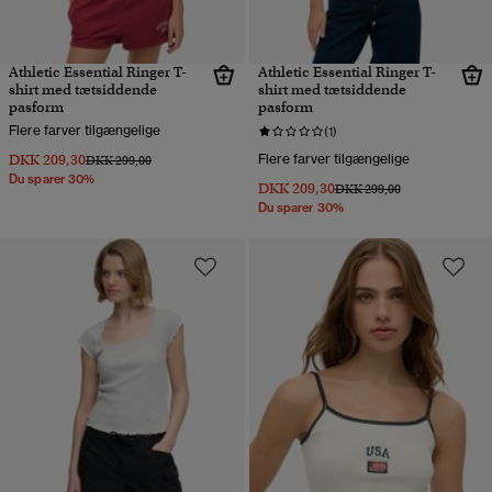
Athletic Essential Ringer T-
Athletic Essential Ringer T-
shirt med tætsiddende
shirt med tætsiddende
pasform
pasform
Flere farver tilgængelige
(1)
DKK 209,30
Flere farver tilgængelige
Pris nedsat fra
til
DKK 299,00
Du sparer 30%
DKK 209,30
Pris nedsat fra
til
DKK 299,00
Du sparer 30%