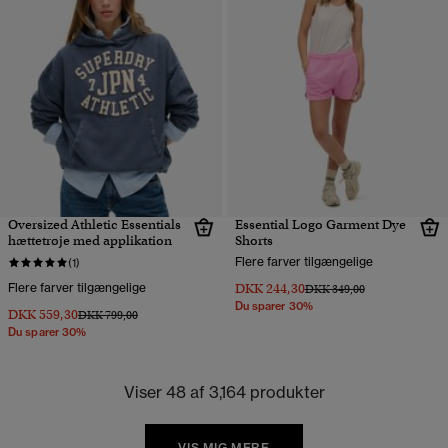
Oversized Athletic Essentials
Essential Logo Garment Dye
hættetrøje med applikation
Shorts
Flere farver tilgængelige
(1)
Flere farver tilgængelige
DKK 244,30
Pris nedsat fra
til
DKK 349,00
Du sparer 30%
DKK 559,30
Pris nedsat fra
til
DKK 799,00
Du sparer 30%
Viser 48 af 3,164 produkter
VIS MIG MERE