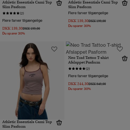
Athletic Essentials Cami Top
Athletic Essentials Cami Top
Slim Pasform
Slim Pasform
Flere farver tilgængelige
(2)
Flere farver tilgængelige
DKK 139,30
Pris nedsat fra
til
DKK 199,00
Du sparer 30%
DKK 139,30
Pris nedsat fra
til
DKK 199,00
Du sparer 30%
Neo Trad Tattoo T-shirt
Afslappet Pasform
(2)
Flere farver tilgængelige
DKK 244,30
Pris nedsat fra
til
DKK 349,00
Du sparer 30%
Athletic Essentials Cami Top
Slim Pasform