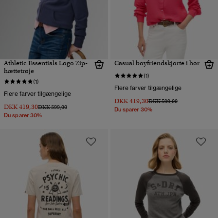
Athletic Essentials Logo Zip-
Casual boyfriendskjorte i hør
hættetrøje
(1)
(1)
Flere farver tilgængelige
Flere farver tilgængelige
DKK 419,30
Pris nedsat fra
til
DKK 599,00
DKK 419,30
Pris nedsat fra
til
DKK 599,00
Du sparer 30%
Du sparer 30%