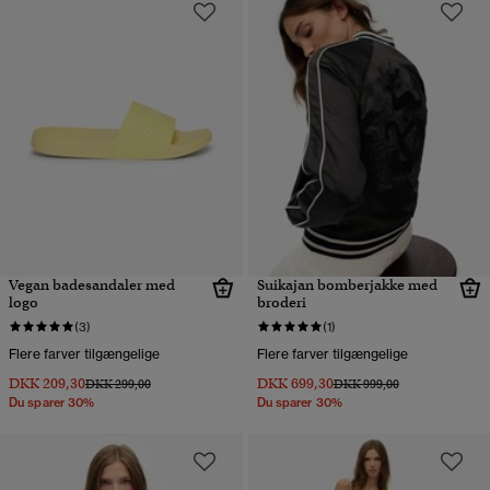
Vegan badesandaler med
Suikajan bomberjakke med
logo
broderi
(3)
(1)
Flere farver tilgængelige
Flere farver tilgængelige
DKK 209,30
DKK 699,30
Pris nedsat fra
til
Pris nedsat fra
til
DKK 299,00
DKK 999,00
Du sparer 30%
Du sparer 30%