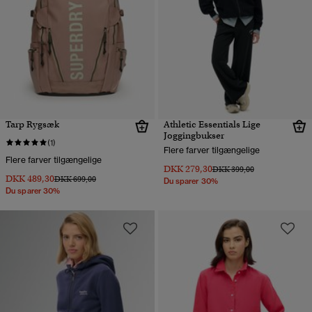
Tarp Rygsæk
Athletic Essentials Lige
Joggingbukser
(1)
Flere farver tilgængelige
Flere farver tilgængelige
DKK 279,30
Pris nedsat fra
til
DKK 399,00
DKK 489,30
Pris nedsat fra
til
DKK 699,00
Du sparer 30%
Du sparer 30%