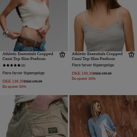
Athletic Essentials Cropped
Athletic Essentials Cropped
Cami Top Slim Pasform
Cami Top Slim Pasform
Flere farver tilgængelige
(8)
Flere farver tilgængelige
DKK 139,30
Pris nedsat fra
til
DKK 199,00
Du sparer 30%
DKK 139,30
Pris nedsat fra
til
DKK 199,00
Du sparer 30%