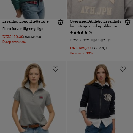
Essential Logo Hættetrøje
Oversized Athletic Essentials
hættetrøje med applikation
Flere farver tilgængelige
(2)
DKK 419,30
Pris nedsat fra
til
DKK 599,00
Flere farver tilgængelige
Du sparer 30%
DKK 559,30
Pris nedsat fra
til
DKK 799,00
Du sparer 30%