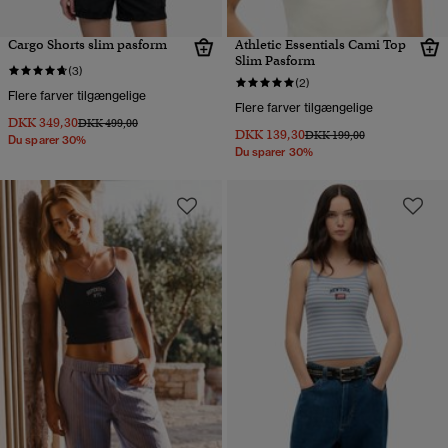
Cargo Shorts slim pasform
Athletic Essentials Cami Top
Slim Pasform
(3)
(2)
Flere farver tilgængelige
Flere farver tilgængelige
DKK 349,30
Pris nedsat fra
til
DKK 499,00
DKK 139,30
Pris nedsat fra
til
DKK 199,00
Du sparer 30%
Du sparer 30%