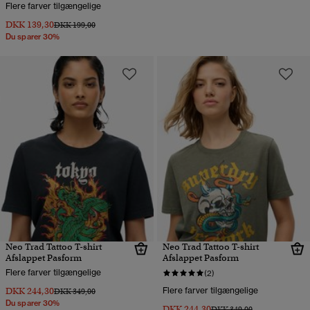
Flere farver tilgængelige
DKK 139,30
Pris nedsat fra
til
DKK 199,00
Du sparer 30%
Neo Trad Tattoo T-shirt
Neo Trad Tattoo T-shirt
Afslappet Pasform
Afslappet Pasform
Flere farver tilgængelige
(2)
DKK 244,30
Flere farver tilgængelige
Pris nedsat fra
til
DKK 349,00
Du sparer 30%
DKK 244,30
Pris nedsat fra
til
DKK 349,00