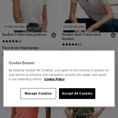
3 FOR KR.499
3 FOR KR.499
Studios T-shirt slim pasform
Studios Slub T-shirt med
broderi
(2)
(3)
Flere farver tilgængelige
Flere farver tilgængelige
DKK 199,00
DKK 199,00
Cookie Banner
By clicking “Accept All Cookies”, you agree to the storing of cookies on
your device to enhance site navigation, analyze site usage, and assist
in our marketing efforts.
Cookie Policy
Manage Cookies
Accept All Cookies