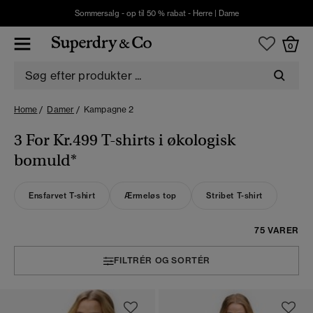
Sommersalg - op til 50 % rabat -
Herre
|
Dame
0
Home
Damer
Kampagne 2
3 For Kr.499 T-shirts i økologisk
bomuld*
Ensfarvet T-shirt
Ærmeløs top
Stribet T-shirt
75 VARER
FILTRÉR OG SORTÉR