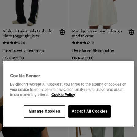
Athletic Essentials Stribede
Minikjole i camisoledesign
Flare Joggingbukser
med tekstur
(4)
(1)
Flere farver tilgængelige
Flere farver tilgængelige
DKK 399,00
DKK 499,00
Cookie Banner
By clicking “Accept All Cookies”, you agree to the storing of cookies on
your device to enhance site navigation, analyze site usage, and assist
in our marketing efforts.
Cookie Policy
Manage Cookies
Accept All Cookies