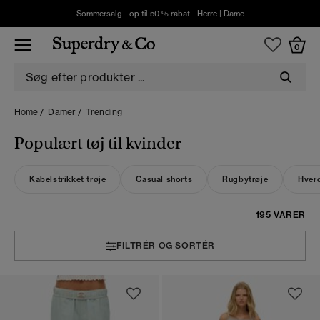
Sommersalg - op til 50 % rabat -
Herre
|
Dame
0
Home
Damer
Trending
Populært tøj til kvinder
Kabelstrikket trøje
Casual shorts
Rugbytrøje
Hver
195 VARER
FILTRÉR OG SORTÉR