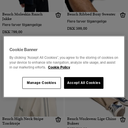
Bench Moleskin Ranch
Bench Ribbed Boxy Sweater
Jakke
Flere farver tilgængelige
Flere farver tilgængelige
DKK 599,00
DKK 799,00
Cookie Banner
By clicking “Accept All Cookies”, you agree to the storing of cookies on
your device to enhance site navigation, analyze site usage, and assist
in our marketing efforts.
Cookie Policy
Manage Cookies
Accept All Cookies
Bench High Neck Stripe
Bench Workwear Lige Chino
Tracktrøje
Bukser