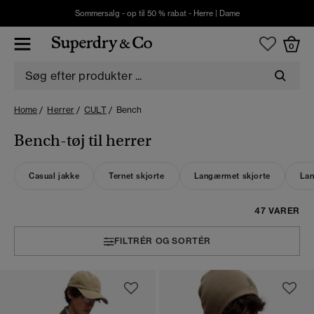
Sommersalg - op til 50 % rabat -
Herre
|
Dame
0
Home
Herrer
CULT
Bench
Bench-tøj til herrer
Casual jakke
Ternet skjorte
Langærmet skjorte
La
47 VARER
FILTRÉR OG SORTÉR