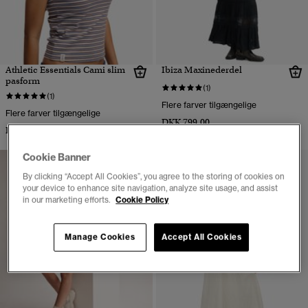
Athletic Essentials Cami slim
Ibiza Maxinederdel
pasform
(1)
(1)
Flere farver tilgængelige
Flere farver tilgængelige
DKK 799,00
DKK 199,00
Cookie Banner
By clicking “Accept All Cookies”, you agree to the storing of cookies on
your device to enhance site navigation, analyze site usage, and assist
in our marketing efforts.
Cookie Policy
Manage Cookies
Accept All Cookies