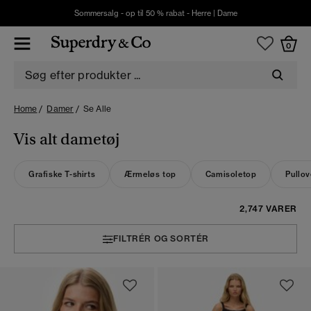
Sommersalg - op til 50 % rabat -
Herre
|
Dame
0
Home
Damer
Se Alle
Vis alt dametøj
Grafiske T-shirts
Ærmeløs top
Camisoletop
Pullov
2,747 VARER
FILTRÉR OG SORTÉR