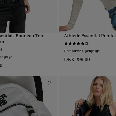
ssentials Bandeau Top
Athletic Essential Pointe
HURTIGVISNING
HURTIGVISNING
rm
(3)
3)
Flere farver tilgængelige
gængelige
DKK 299,00
0