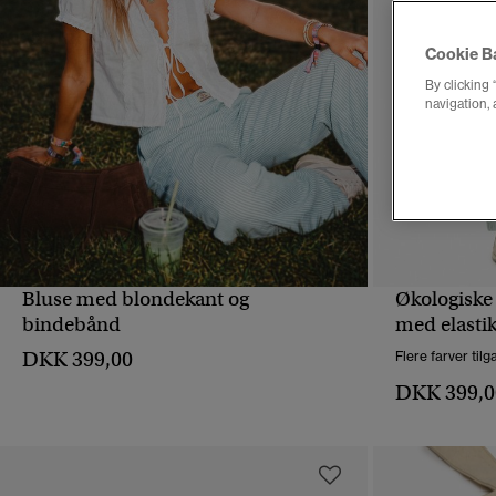
Cookie B
By clicking 
navigation, 
Bluse med blondekant og
Økologisk
HURTIGVISNING
bindebånd
med elasti
DKK 399,00
Flere farver til
DKK 399,0