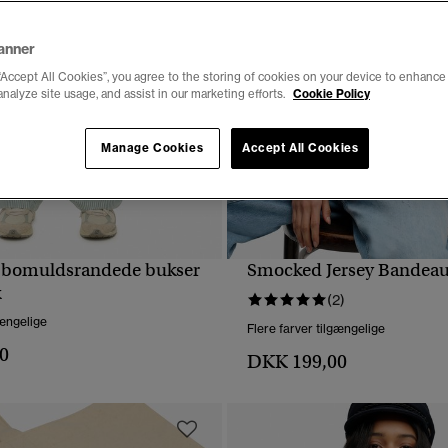
anner
“Accept All Cookies”, you agree to the storing of cookies on your device to enhance 
analyze site usage, and assist in our marketing efforts.
Cookie Policy
Manage Cookies
Accept All Cookies
e bomuldsrandede bukser
Smocked Jersey Bandea
HURTIGVISNING
HURTIGVISNING
k
(2)
gængelige
Flere farver tilgængelige
0
DKK 199,00