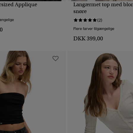
sized Applique
Langærmet top med blon
HURTIGVISNING
HURTIGVISNING
snøre
gængelige
(2)
0
Flere farver tilgængelige
DKK 399,00