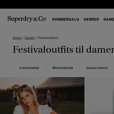
SOMMERSALG
HERRER
DAM
Home
Damer
Festivaaliasut
Festivaloutfits til dame
Camisoletop
Mininederdel
Casual shorts