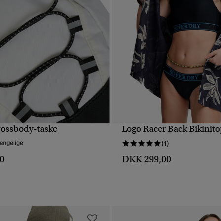
ossbody-taske
Logo Racer Back Bikinit
HURTIGVISNING
HURTIGVISNING
gængelige
(1)
0
DKK 299,00