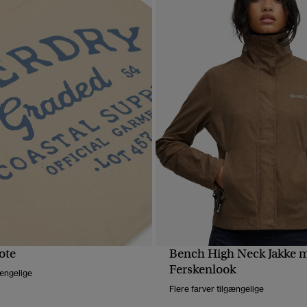
ote
Bench High Neck Jakke 
HURTIGVISNING
HURTIGVISNING
Ferskenlook
gængelige
Flere farver tilgængelige