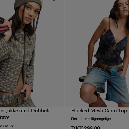
et Jakke med Dobbelt
Flocked Mesh Cami Top
HURTIGVISNING
HURTIGVISNING
Krave
Flere farver tilgængelige
gængelige
DKK 299,00