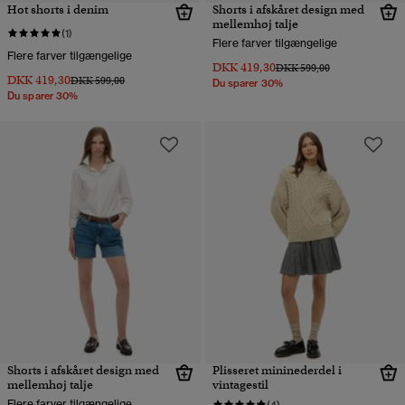
Hot shorts i denim
Shorts i afskåret design med
mellemhøj talje
(1)
Flere farver tilgængelige
Flere farver tilgængelige
DKK 419,30
Pris nedsat fra
til
DKK 599,00
DKK 419,30
Pris nedsat fra
til
DKK 599,00
Du sparer 30%
Du sparer 30%
Shorts i afskåret design med
Plisseret mininederdel i
mellemhøj talje
vintagestil
Flere farver tilgængelige