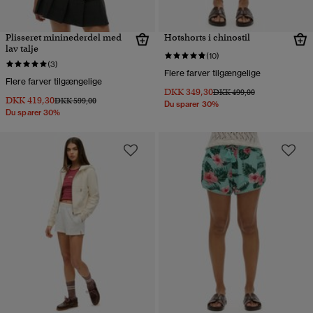
Plisseret mininederdel med
Hotshorts i chinostil
lav talje
(10)
(3)
Flere farver tilgængelige
Flere farver tilgængelige
DKK 349,30
Pris nedsat fra
til
DKK 499,00
DKK 419,30
Pris nedsat fra
til
DKK 599,00
Du sparer 30%
Du sparer 30%