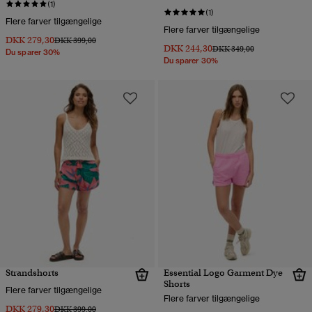
(1)
(1)
Flere farver tilgængelige
Flere farver tilgængelige
DKK 279,30
Pris nedsat fra
til
DKK 399,00
DKK 244,30
Pris nedsat fra
til
DKK 349,00
Du sparer 30%
Du sparer 30%
Strandshorts
Essential Logo Garment Dye
Shorts
Flere farver tilgængelige
Flere farver tilgængelige
DKK 279,30
Pris nedsat fra
til
DKK 399,00