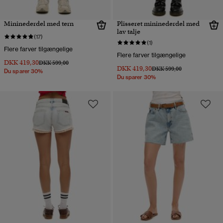
Mininederdel med tern
Plisseret mininederdel med
lav talje
(17)
(1)
Flere farver tilgængelige
Flere farver tilgængelige
DKK 419,30
Pris nedsat fra
til
DKK 599,00
DKK 419,30
Pris nedsat fra
til
DKK 599,00
Du sparer 30%
Du sparer 30%