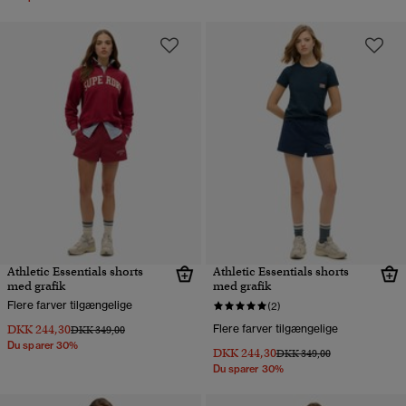
Athletic Essentials shorts
Athletic Essentials shorts
med grafik
med grafik
Flere farver tilgængelige
(2)
DKK 244,30
Flere farver tilgængelige
Pris nedsat fra
til
DKK 349,00
Du sparer 30%
DKK 244,30
Pris nedsat fra
til
DKK 349,00
Du sparer 30%