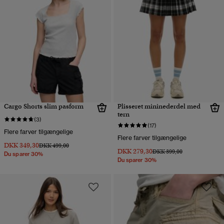
Cargo Shorts slim pasform
Plisseret mininederdel med
tern
(3)
(17)
Flere farver tilgængelige
Flere farver tilgængelige
DKK 349,30
Pris nedsat fra
til
DKK 499,00
DKK 279,30
Pris nedsat fra
til
DKK 399,00
Du sparer 30%
Du sparer 30%