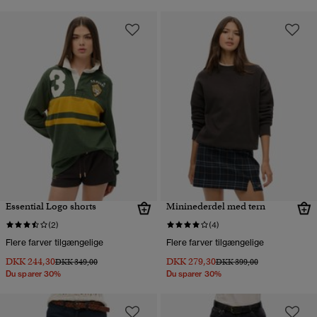
Essential Logo shorts
Mininederdel med tern
(2)
(4)
Flere farver tilgængelige
Flere farver tilgængelige
DKK 244,30
DKK 279,30
Pris nedsat fra
til
Pris nedsat fra
til
DKK 349,00
DKK 399,00
Du sparer 30%
Du sparer 30%