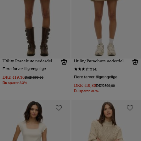
Utility Parachute nederdel
Utility Parachute nederdel
Flere farver tilgængelige
(4)
DKK 419,30
Flere farver tilgængelige
Pris nedsat fra
til
DKK 599,00
Du sparer 30%
DKK 419,30
Pris nedsat fra
til
DKK 599,00
Du sparer 30%