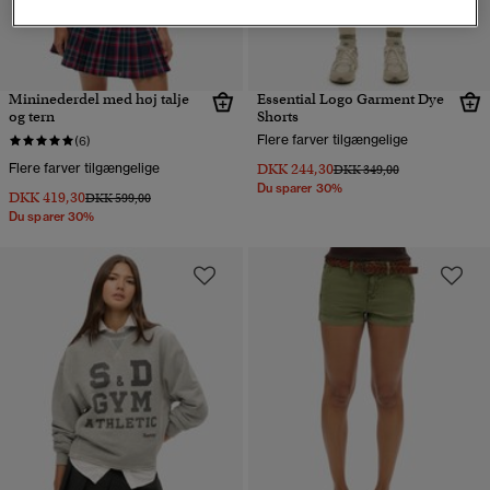
Mininederdel med høj talje
Essential Logo Garment Dye
og tern
Shorts
Flere farver tilgængelige
(6)
Flere farver tilgængelige
DKK 244,30
Pris nedsat fra
til
DKK 349,00
Du sparer 30%
DKK 419,30
Pris nedsat fra
til
DKK 599,00
Du sparer 30%