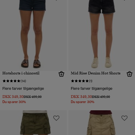
Hotshorts i chinostil
Mid Rise Denim Hot Shorts
(14)
(1)
Flere farver tilgængelige
Flere farver tilgængelige
DKK 349,30
DKK 349,30
Pris nedsat fra
til
Pris nedsat fra
til
DKK 499,00
DKK 499,00
Du sparer 30%
Du sparer 30%