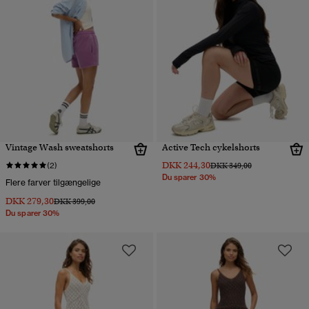
Vintage Wash sweatshorts
Active Tech cykelshorts
DKK 244,30
Pris nedsat fra
til
(2)
DKK 349,00
Du sparer 30%
Flere farver tilgængelige
DKK 279,30
Pris nedsat fra
til
DKK 399,00
Du sparer 30%