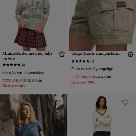
Mininederdel med høj talje
Cargo Shorts slim pasform
og tern
(4)
(4)
Flere farver tilgængelige
Flere farver tilgængelige
DKK 349,30
Pris nedsat fra
til
DKK 499,00
DKK 419,30
Pris nedsat fra
til
DKK 599,00
Du sparer 30%
Du sparer 30%