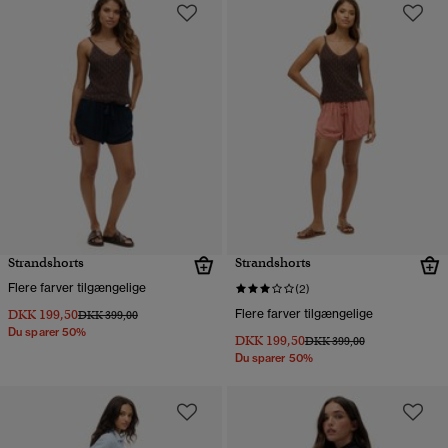
Strandshorts
Strandshorts
Flere farver tilgængelige
(2)
DKK 199,50
Flere farver tilgængelige
Pris nedsat fra
til
DKK 399,00
Du sparer 50%
DKK 199,50
Pris nedsat fra
til
DKK 399,00
Du sparer 50%