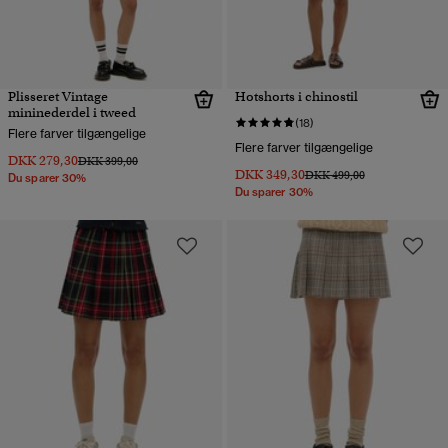
Plisseret Vintage
Hotshorts i chinostil
mininederdel i tweed
(18)
Flere farver tilgængelige
Flere farver tilgængelige
DKK 279,30
Pris nedsat fra
til
DKK 399,00
DKK 349,30
Pris nedsat fra
til
DKK 499,00
Du sparer 30%
Du sparer 30%