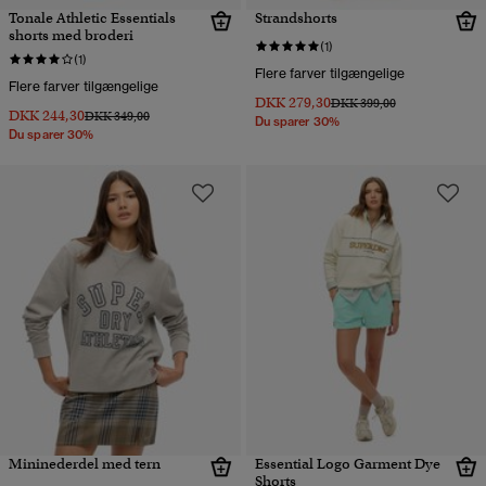
Tonale Athletic Essentials
Strandshorts
shorts med broderi
(1)
(1)
Flere farver tilgængelige
Flere farver tilgængelige
DKK 279,30
Pris nedsat fra
til
DKK 399,00
DKK 244,30
Pris nedsat fra
til
DKK 349,00
Du sparer 30%
Du sparer 30%
Mininederdel med tern
Essential Logo Garment Dye
Shorts