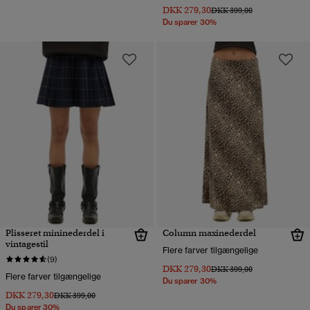
DKK 279,30
Pris nedsat fra
til
DKK 399,00
Du sparer 30%
Plisseret mininederdel i
Column maxinederdel
vintagestil
Flere farver tilgængelige
(9)
DKK 279,30
Pris nedsat fra
til
DKK 399,00
Flere farver tilgængelige
Du sparer 30%
DKK 279,30
Pris nedsat fra
til
DKK 399,00
Du sparer 30%