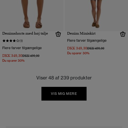
Denimshorts med høj talje
Denim Miniskirt
Flere farver tilgængelige
(1)
Flere farver tilgængelige
DKK 349,30
Pris nedsat fra
til
DKK 499,00
Du sparer 30%
DKK 349,30
Pris nedsat fra
til
DKK 499,00
Du sparer 30%
Viser 48 af 239 produkter
VIS MIG MERE