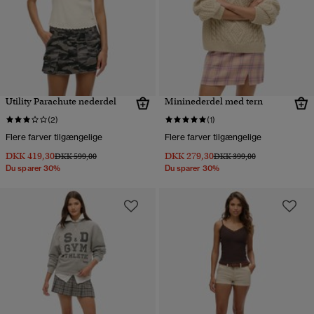
Utility Parachute nederdel
Mininederdel med tern
(2)
(1)
Flere farver tilgængelige
Flere farver tilgængelige
DKK 419,30
DKK 279,30
Pris nedsat fra
til
Pris nedsat fra
til
DKK 599,00
DKK 399,00
Du sparer 30%
Du sparer 30%