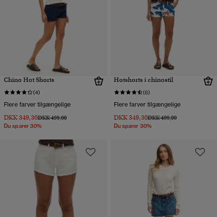
Chino Hot Shorts
Hotshorts i chinostil
(4)
(6)
Flere farver tilgængelige
Flere farver tilgængelige
DKK 349,30
DKK 349,30
Pris nedsat fra
til
Pris nedsat fra
til
DKK 499,00
DKK 499,00
Du sparer 30%
Du sparer 30%