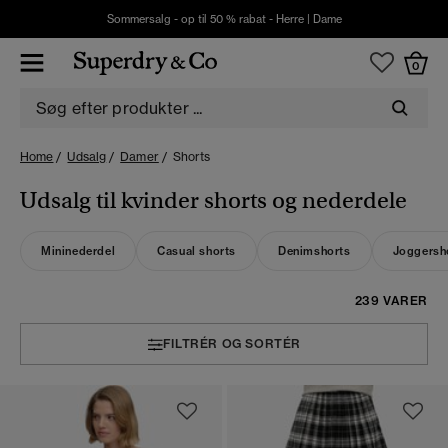
Sommersalg - op til 50 % rabat -
Herre
|
Dame
0
Home
Udsalg
Damer
Shorts
Udsalg til kvinder shorts og nederdele
Mininederdel
Casual shorts
Denimshorts
Joggersh
239 VARER
FILTRÉR OG SORTÉR