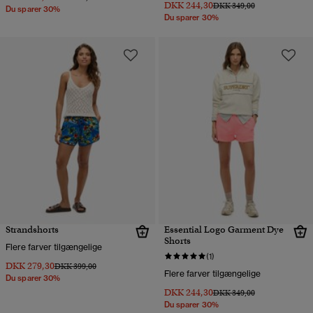
DKK 244,30
Pris nedsat fra
til
DKK 349,00
Du sparer 30%
Du sparer 30%
Strandshorts
Essential Logo Garment Dye
Shorts
Flere farver tilgængelige
(1)
DKK 279,30
Pris nedsat fra
til
DKK 399,00
Flere farver tilgængelige
Du sparer 30%
DKK 244,30
Pris nedsat fra
til
DKK 349,00
Du sparer 30%