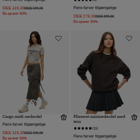
(4)
DKK 419,30
Flere farver tilgængelige
Pris nedsat fra
til
DKK 599,00
Du sparer 30%
DKK 279,30
Pris nedsat fra
til
DKK 399,00
Du sparer 30%
Cargo midi-nederdel
Plisseret mininederdel med
tern
Flere farver tilgængelige
(13)
DKK 419,30
Pris nedsat fra
til
DKK 599,00
Flere farver tilgængelige
Du sparer 30%