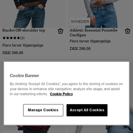
NYHEDER
Bardot Off-shoulder top
Athletic Essential Pointelle
Cardigan
(2)
Flere farver tilgængelige
Flere farver tilgængelige
DKK 299,00
DKK 269,00
Cookie Banner
By clicking “Accept All Cookies”, you agree to the storing of cookies on
your device to enhance site navigation, analyze site usage, and assist
in our marketing efforts.
Cookie Policy
Manage Cookies
Accept All Cookies