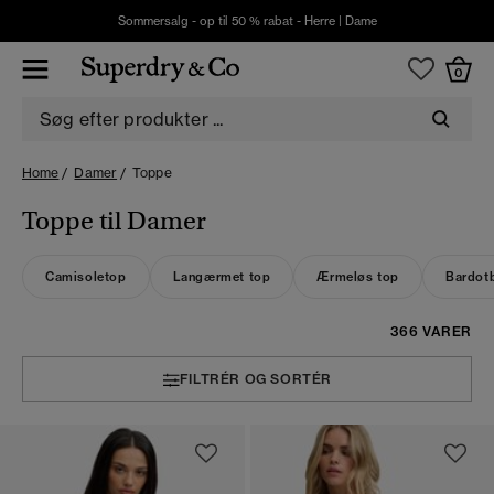
Sommersalg - op til 50 % rabat -
Herre
|
Dame
0
Home
Damer
Toppe
Toppe til Damer
Camisoletop
Langærmet top
Ærmeløs top
Bardot
366 VARER
FILTRÉR OG SORTÉR