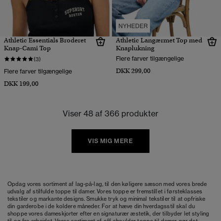
NYHEDER
Athletic Essentials Broderet
Athletic Langærmet Top med
Knap-Cami Top
Knaplukning
Flere farver tilgængelige
(3)
DKK 299,00
Flere farver tilgængelige
DKK 199,00
Viser 48 af 366 produkter
VIS MIG MERE
Opdag vores sortiment af lag-på-lag, til den køligere sæson med vores brede
udvalg af stilfulde toppe til damer. Vores toppe er fremstillet i førsteklasses
tekstiler og markante designs. Smukke tryk og minimal tekstiler til at opfriske
din garderobe i de koldere måneder. For at hæve din hverdagsstil skal du
shoppe vores dameskjorter efter en signaturær æstetik, der tilbyder let styling
til og fra arbejdet. Vores sortiment af off-shoulder toppe til damer gør det