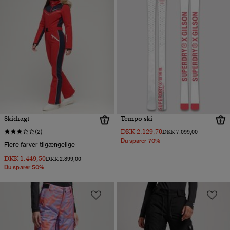
Skidragt
Tempo ski
DKK 2.129,70
Pris nedsat fra
til
(2)
DKK 7.099,00
Du sparer 70%
Flere farver tilgængelige
DKK 1.449,50
Pris nedsat fra
til
DKK 2.899,00
Du sparer 50%