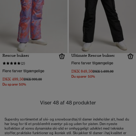
Rescue bukser
Ultimate Rescue bukser
Flere farver tilgængelige
(2)
Flere farver tilgængelige
DKK 849,50
Pris nedsat fra
til
DKK 1.699,00
Du sparer 50%
DKK 499,50
Pris nedsat fra
til
DKK 999,00
Du sparer 50%
Viser 48 af 48 produkter
Superdry sortimentet af ski- og snowboardtøj til damer indeholder alt, hvad du
har brug for til et problemfrit eventyr på og uden for pisten. Den nyeste
kollektion af vores dynamiske ski-slid er omhyggeligt udviklet med tekniske
stoffer, praktiske funktioner og ikonisk stil.
Ski-jakker til damer
i høj kvalitet er