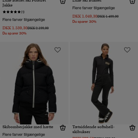
Luxe Bæltet Ski Polstret
Luxe Ski Bukser
Jakke
Flere farver tilgængelige
(1)
DKK 1.049,30
Pris nedsat fra
til
DKK 1.499,00
Flere farver tilgængelige
Du sparer 30%
DKK 1.539,30
Pris nedsat fra
til
DKK 2.199,00
Du sparer 30%
Skibomberjakke med hætte
Tætsiddende softshell-
skibukser
Flere farver tilgængelige