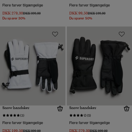
Flere farver tilgængelige
Flere farver tilgængelige
DKK 279,30
DKK 99,50
Pris nedsat fra
til
Pris nedsat fra
til
DKK 399,00
DKK 199,00
Du sparer 30%
Du sparer 50%
Snow handsker
Snow handsker
(3)
(5)
Flere farver tilgængelige
Flere farver tilgængelige
DKK 199,50
DKK 279,30
Pris nedsat fra
til
Pris nedsat fra
til
DKK 399,00
DKK 399,00