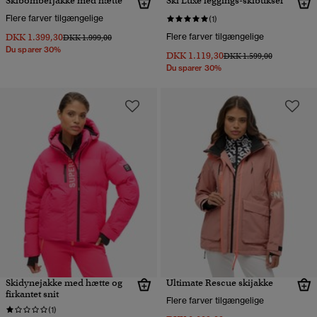
Skibomberjakke med hætte
Ski Luxe leggings-skibukser
Flere farver tilgængelige
(1)
DKK 1.399,30
Flere farver tilgængelige
Pris nedsat fra
til
DKK 1.999,00
Du sparer 30%
DKK 1.119,30
Pris nedsat fra
til
DKK 1.599,00
Du sparer 30%
Skidynejakke med hætte og
Ultimate Rescue skijakke
firkantet snit
Flere farver tilgængelige
(1)