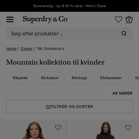
Sommersalg - op til 50 % rabat -
Herre
|
Dame
0
Home
Damer
Ski Snowboard
Mountain kollektion til kvinder
Skijakke
Skibukser
Skidragt
Skihandsker
O
48 VARER
FILTRÉR OG SORTÉR