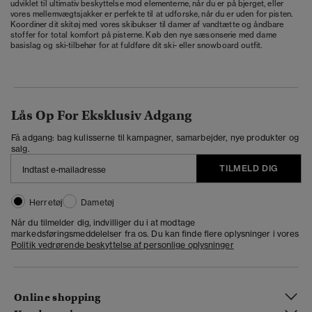
udviklet til ultimativ beskyttelse mod elementerne, når du er på bjerget, eller
vores mellemvægtsjakker er perfekte til at udforske, når du er uden for pisten.
Koordiner dit skitøj med vores
skibukser til damer
af vandtætte og åndbare
stoffer for total komfort på pisterne. Køb den nye sæsonserie med
dame
basislag
og
ski-tilbehør
for at fuldføre dit ski- eller snowboard outfit.
Lås Op For Eksklusiv Adgang
Få adgang: bag kulisserne til kampagner, samarbejder, nye produkter og
salg.
TILMELD DIG
Herretøj
Dametøj
Når du tilmelder dig, indvilliger du i at modtage
markedsføringsmeddelelser fra os. Du kan finde flere oplysninger i vores
Politik vedrørende beskyttelse af personlige oplysninger
Online shopping