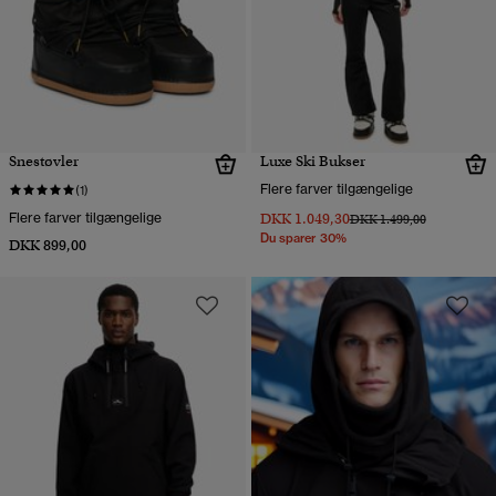
Snestøvler
Luxe Ski Bukser
Flere farver tilgængelige
(1)
Flere farver tilgængelige
DKK 1.049,30
Pris nedsat fra
til
DKK 1.499,00
Du sparer 30%
DKK 899,00