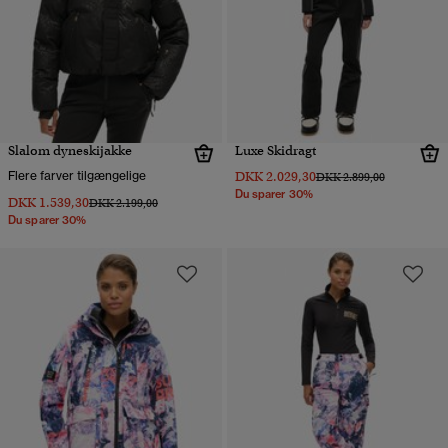
Slalom dyneskijakke
Luxe Skidragt
Flere farver tilgængelige
DKK 2.029,30
Pris nedsat fra
til
DKK 2.899,00
Du sparer 30%
DKK 1.539,30
Pris nedsat fra
til
DKK 2.199,00
Du sparer 30%