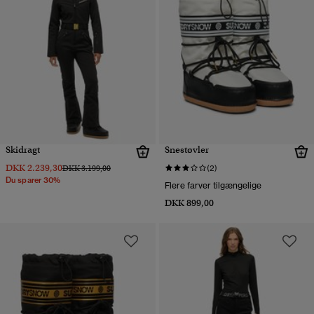
Skidragt
Snestøvler
DKK 2.239,30
Pris nedsat fra
til
DKK 3.199,00
(2)
Du sparer 30%
Flere farver tilgængelige
DKK 899,00