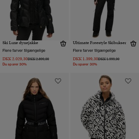
Ski Luxe dynejakke
Ultimate Freestyle Skibukser
Flere farver tilgængelige
Flere farver tilgængelige
DKK 2.029,30
DKK 1.399,30
Pris nedsat fra
til
Pris nedsat fra
til
DKK 2.899,00
DKK 1.999,00
Du sparer 30%
Du sparer 30%