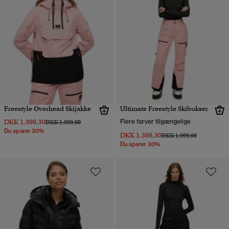
Freestyle Overhead Skijakke
Ultimate Freestyle Skibukser
DKK 1.399,30
Flere farver tilgængelige
Pris nedsat fra
til
DKK 1.999,00
Du sparer 30%
DKK 1.399,30
Pris nedsat fra
til
DKK 1.999,00
Du sparer 30%