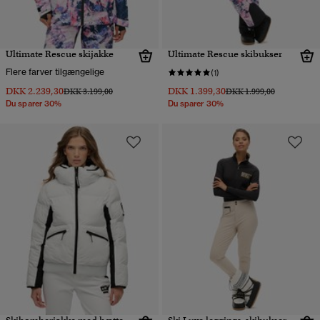
Ultimate Rescue skijakke
Ultimate Rescue skibukser
Flere farver tilgængelige
(1)
DKK 2.239,30
DKK 1.399,30
Pris nedsat fra
til
Pris nedsat fra
til
DKK 3.199,00
DKK 1.999,00
Du sparer 30%
Du sparer 30%