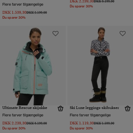
DKK 2.239,30
Pris nedsat fra
til
DKK 3.199,00
Flere farver tilgængelige
Du sparer 30%
DKK 1.539,30
Pris nedsat fra
til
DKK 2.199,00
Du sparer 30%
Ultimate Rescue skijakke
Ski Luxe leggings-skibukser
Flere farver tilgængelige
Flere farver tilgængelige
DKK 2.239,30
DKK 1.119,30
Pris nedsat fra
til
Pris nedsat fra
til
DKK 3.199,00
DKK 1.599,00
Du sparer 30%
Du sparer 30%