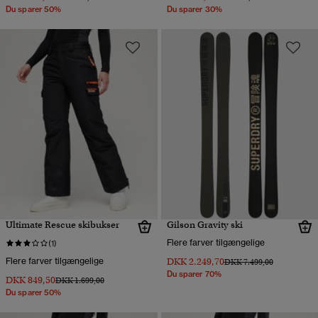
Du sparer 50%
Du sparer 30%
Ultimate Rescue skibukser
Gilson Gravity ski
Flere farver tilgængelige
(1)
Flere farver tilgængelige
DKK 2.249,70
Pris nedsat fra
til
DKK 7.499,00
Du sparer 70%
DKK 849,50
Pris nedsat fra
til
DKK 1.699,00
Du sparer 50%