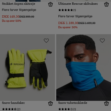
Strikket Aspen skitrøje
Ultimate Rescue skibukser
Flere farver tilgængelige
(1)
DKK 449,50
Flere farver tilgængelige
Pris nedsat fra
til
DKK 899,00
Du sparer 50%
DKK 1.189,30
Pris nedsat fra
til
DKK 1.699,00
Du sparer 30%
Snow handsker
Snow tubetørklæde
(2)
(1)