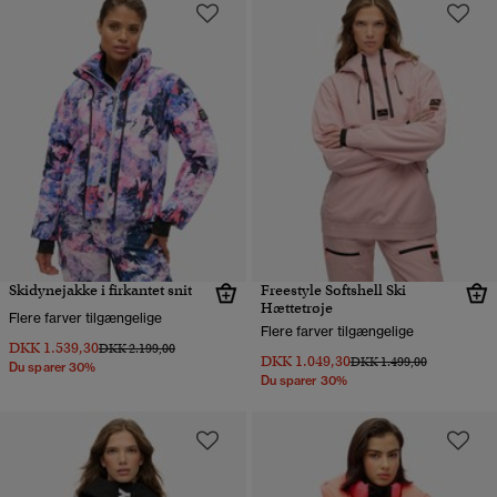
Skidynejakke i firkantet snit
Freestyle Softshell Ski
Hættetrøje
Flere farver tilgængelige
Flere farver tilgængelige
DKK 1.539,30
Pris nedsat fra
til
DKK 2.199,00
DKK 1.049,30
Pris nedsat fra
til
DKK 1.499,00
Du sparer 30%
Du sparer 30%