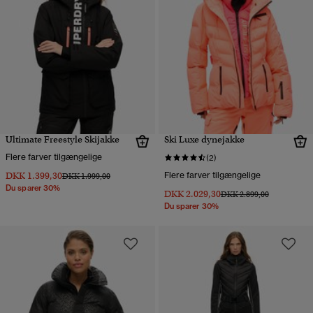
Ultimate Freestyle Skijakke
Ski Luxe dynejakke
Flere farver tilgængelige
(2)
DKK 1.399,30
Flere farver tilgængelige
Pris nedsat fra
til
DKK 1.999,00
Du sparer 30%
DKK 2.029,30
Pris nedsat fra
til
DKK 2.899,00
Du sparer 30%