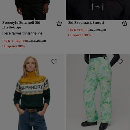
Freestyle Softshell Ski
Ski Facemask Snood
Hættetrøje
DKK 209,30
Pris nedsat fra
til
DKK 299,00
Flere farver tilgængelige
Du sparer 30%
DKK 1.049,30
Pris nedsat fra
til
DKK 1.499,00
Du sparer 30%