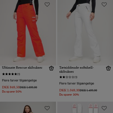
Ultimate Rescue skibukser
Tætsiddende softshell-
skibukser
(1)
(1)
Flere farver tilgængelige
Flere farver tilgængelige
DKK 849,50
Pris nedsat fra
til
DKK 1.699,00
DKK 1.049,30
Pris nedsat fra
til
DKK 1.499,00
Du sparer 50%
Du sparer 30%