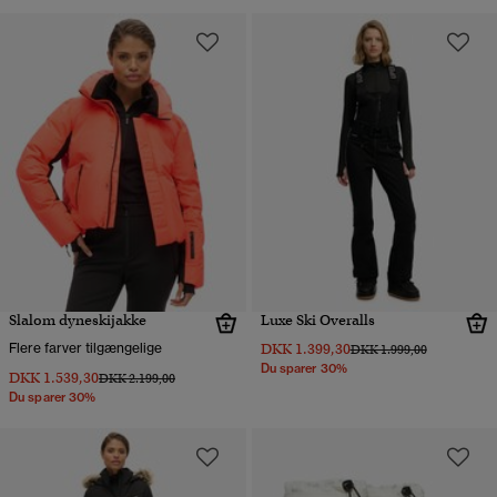
Slalom dyneskijakke
Luxe Ski Overalls
Flere farver tilgængelige
DKK 1.399,30
Pris nedsat fra
til
DKK 1.999,00
Du sparer 30%
DKK 1.539,30
Pris nedsat fra
til
DKK 2.199,00
Du sparer 30%