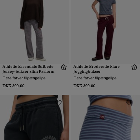
Athletic Essentials Stribede
Athletic Broderede Flare
Jersey-bukser Slim Pasform
Joggingbukser
Flere farver tilgængelige
Flere farver tilgængelige
DKK 399,00
DKK 399,00