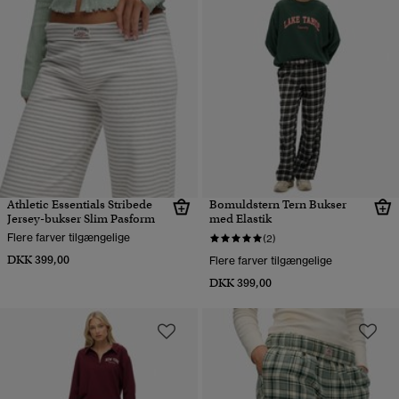
Athletic Essentials Stribede
Bomuldstern Tern Bukser
Jersey-bukser Slim Pasform
med Elastik
Flere farver tilgængelige
(2)
DKK 399,00
Flere farver tilgængelige
DKK 399,00