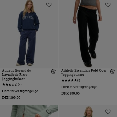
Athletic Essentials
Athletic Essentials Fold Over
Lavtaljede Flare
Joggingbukser
Joggingbukser
(1)
(4)
Flere farver tilgængelige
Flere farver tilgængelige
DKK 399,00
DKK 399,00