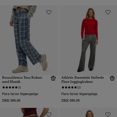
Bomuldstern Tern Bukser
Athletic Essentials Stribede
med Elastik
Flare Joggingbukser
(1)
(2)
Flere farver tilgængelige
Flere farver tilgængelige
DKK 399,00
DKK 399,00