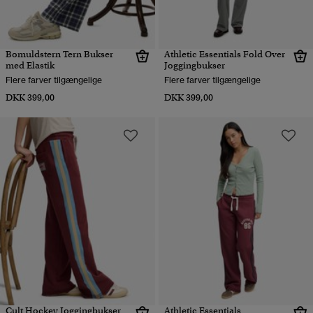
Bomuldstern Tern Bukser
Athletic Essentials Fold Over
med Elastik
Joggingbukser
Flere farver tilgængelige
Flere farver tilgængelige
DKK 399,00
DKK 399,00
Cult Hockey Joggingbukser
Athletic Essentials