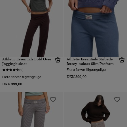
Athletic Essentials Fold Over
Athletic Essentials Stribede
Joggingbukser
Jersey-bukser Slim Pasform
Flere farver tilgængelige
(2)
DKK 399,00
Flere farver tilgængelige
DKK 399,00