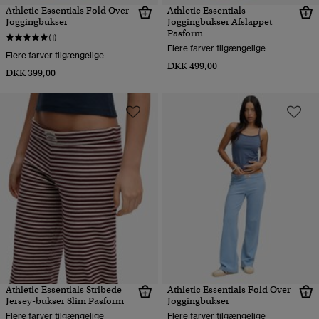
Athletic Essentials Fold Over
Athletic Essentials
Joggingbukser
Joggingbukser Afslappet
Pasform
(1)
Flere farver tilgængelige
Flere farver tilgængelige
DKK 499,00
DKK 399,00
Athletic Essentials Stribede
Athletic Essentials Fold Over
Jersey-bukser Slim Pasform
Joggingbukser
Flere farver tilgængelige
Flere farver tilgængelige