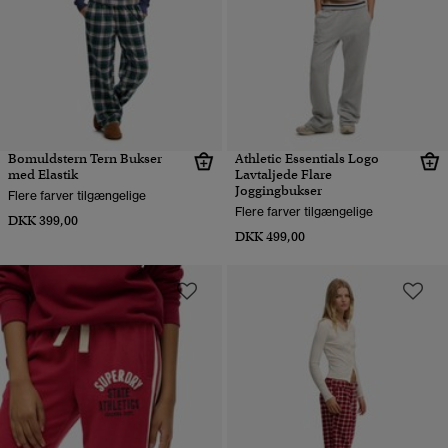
Bomuldstern Tern Bukser
Athletic Essentials Logo
med Elastik
Lavtaljede Flare
Joggingbukser
Flere farver tilgængelige
Flere farver tilgængelige
DKK 399,00
DKK 499,00