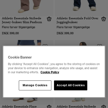
Athletic Essentials Stribede
Athletic Essentials Fold Over
Jersey-bukser Slim Pasform
Joggingbukser
Flere farver tilgængelige
Flere farver tilgængelige
DKK 399,00
DKK 399,00
Cookie Banner
By clicking “Accept All Cookies”, you agree to the storing of cookies on
your device to enhance site navigation, analyze site usage, and assist
in our marketing efforts.
Cookie Policy
Manage Cookies
Accept All Cookies
Athletic Essentials Flare
Athletic Essentials Stribede