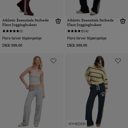
Athletic Essentials Stribede
Athletic Essentials Stribede
Flare Joggingbukser
Flare Joggingbukser
(1)
(4)
Flere farver tilgængelige
Flere farver tilgængelige
DKK 399,00
DKK 399,00
NYHEDER