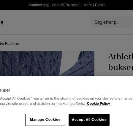
Sommersalg - op til 50 % rabat -
Herre
|
Dame
ER
Slim Pasform
Athlet
bukse
DKK 39
anner
Farve:
marin
“Accept All Cookies”, you agree to the storing of cookies on your device to enhance 
analyze site usage, and assist in our marketing efforts.
Cookie Policy
Manage Cookies
Accept All Cookies
Vælg Størrel