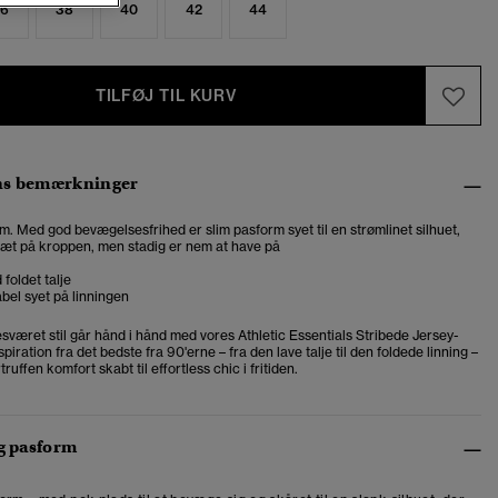
6
38
40
42
44
TILFØJ TIL KURV
ns bemærkninger
m. Med god bevægelsesfrihed er slim pasform syet til en strømlinet silhuet,
tæt på kroppen, men stadig er nem at have på
foldet talje
bel syet på linningen
sværet stil går hånd i hånd med vores Athletic Essentials Stribede Jersey-
piration fra det bedste fra 90'erne – fra den lave talje til den foldede linning –
ruffen komfort skabt til effortless chic i fritiden.
og pasform