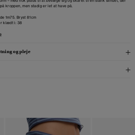
rm – med nok plads til at bevæge sig og skåret til en slank silhuet, der
 på kroppen, men stadig er let at have på.
de 1m75. Bryst 81cm
r klædt i:
38
e
ning og pleje