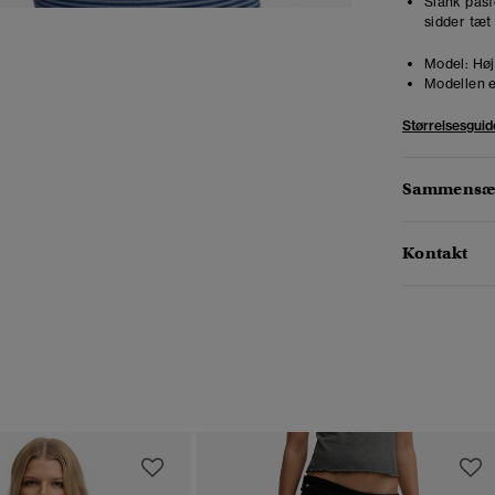
Slank pasfo
sidder tæt
Model:
Høj
Modellen e
Størrelsesguid
Sammensæt
Kontakt