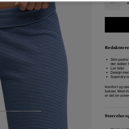
34
3
Redaktøre
Slim pasfor
der sidder 
Lav talje
Design med 
Superdry-la
Komfort og ube
bukser. Med ins
er det en uovert
4
5
6
7
Størrelse 