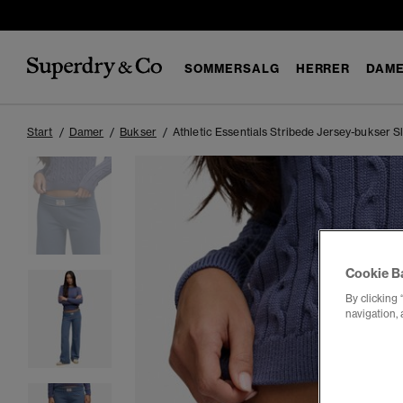
SOMMERSALG
HERRER
DAM
Start
Damer
Bukser
Athletic Essentials Stribede Jersey-bukser 
Cookie B
By clicking 
navigation, 