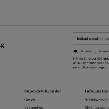
ng
Herretøj
Dametø
Når du tilmelder dig, in
os. Du kan finde flere op
personlige oplysninger
Superdry-brandet
Informatio
Om os
Butiksoversigt
Virksomhed
Vilkår og betin