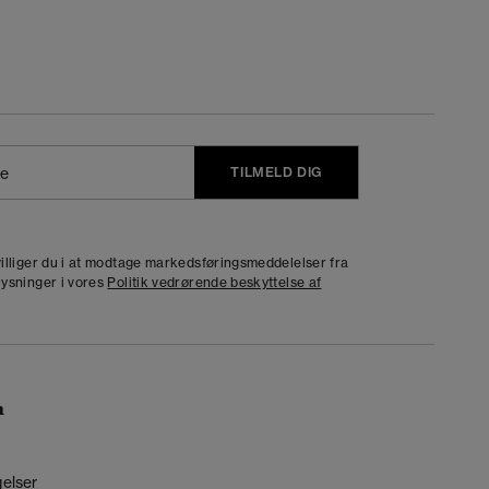
TILMELD DIG
j
dvilliger du i at modtage markedsføringsmeddelelser fra
lysninger i vores
Politik vedrørende beskyttelse af
n
gelser