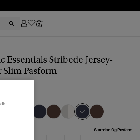
0
ic Essentials Stribede Jersey-
r Slim Pasform
9,00
eblå/blå stribe
site
valgt
se:
Størrelse Og Pasform