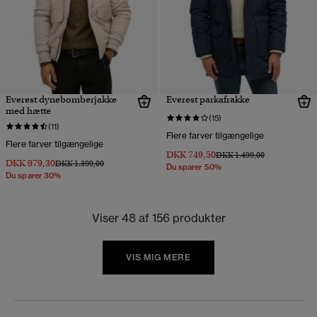
Everest dynebomberjakke
Everest parkafrakke
med hætte
(15)
(11)
Flere farver tilgængelige
Flere farver tilgængelige
DKK 749,50
Pris nedsat fra
til
DKK 1.499,00
DKK 979,30
Pris nedsat fra
til
DKK 1.399,00
Du sparer 50%
Du sparer 30%
Viser 48 af 156 produkter
VIS MIG MERE