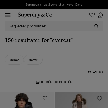
Sommersalg - op til 50 % rabat -
Herre
|
Dame
0
156 resultater for
"everest"
Damer
Herrer
156 VARER
FILTRÉR OG SORTÉR