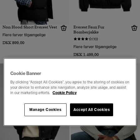
Non Hood Short Everest Vest
Everest Faux Fur
Bomberjakke
Flere farver tilgængelige
(10)
DKK 899,00
Flere farver tilgængelige
DKK 1.499,00
Cookie Banner
By clicking “Accept All Cookies”, you agree to the storing of cookies on
your device to enhance site navigation, analyze site usage, and assist
in our marketing efforts.
Cookie Policy
Manage Cookies
Accept All Cookies