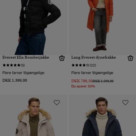
Everest Ella Bomberjakke
Lang Everest dynefrakke
(5)
(22)
Flere farver tilgængelige
Flere farver tilgængelige
DKK 1.399,00
DKK 799,50
Pris nedsat fra
til
DKK 1.599,00
Du sparer 50%