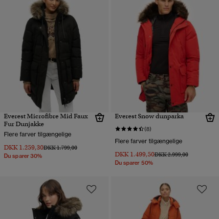
Everest Microfibre Mid Faux
Everest Snow dunparka
Fur Dunjakke
(8)
Flere farver tilgængelige
Flere farver tilgængelige
DKK 1.259,30
Pris nedsat fra
til
DKK 1.799,00
DKK 1.499,50
Pris nedsat fra
til
DKK 2.999,00
Du sparer 30%
Du sparer 50%