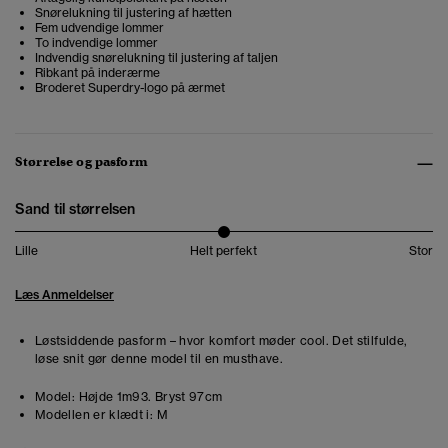
Snørelukning til justering af hætten
Fem udvendige lommer
To indvendige lommer
Indvendig snørelukning til justering af taljen
Ribkant på inderærme
Broderet Superdry-logo på ærmet
Størrelse og pasform
Sand til størrelsen
Lille
Helt perfekt
Stor
Læs Anmeldelser
Løstsiddende pasform – hvor komfort møder cool. Det stilfulde,
løse snit gør denne model til en musthave.
Model:
Højde 1m93. Bryst 97cm
Modellen er klædt i:
M