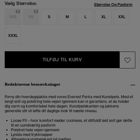
Vælg Størrelse:
Størrelse Og Pasform
XXS
XS
S
M
L
XL
XXL
XXXL
TILFØJ TIL KURV
Redaktørens bemærkninger
Forny din hverdagsjakke med vores Everest Parka med Kunstpels. Med et
langt snit og polstring hele vejen igennem kan vi garantere, at du holder
dig varm og komfortabel hele dagen. Kunstpelskanten og jakkens
generelle stil vil løfte dit daglige look til næste niveau.
Loose Fit – hvor komfort møder coolness, et stilfuldt løst snit gør dette
til en uundværlig pasform
Polstret hele vejen igennem
Lynlås med trykknapper
Aftagelig kunstpelskant på hætten