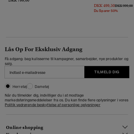
DKK 799,00
DKK 499,50
Pris Nedsat 
T
DKK 999,00
Du Sparer 50%
Lås Op For Eksklusiv Adgang
Få adgang: bag kulisserne til kampagner, samarbejder, nye produkter og
salg.
TILMELD DIG
Herretøj
Dametøj
Når du tilmelder dig, indvilliger du i at modtage
markedsføringsmeddelelser fra os. Du kan finde flere oplysninger i vores
Politik vedrørende beskyttelse af personlige oplysninger
Online shopping