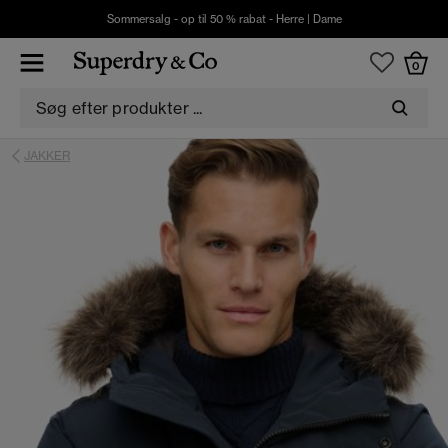
Sommersalg - op til 50 % rabat -
Herre
|
Dame
0
JAKKER