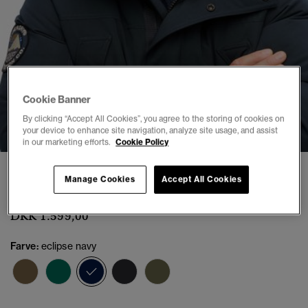
Cookie Banner
1
2
3
4
5
6
By clicking “Accept All Cookies”, you agree to the storing of cookies on
your device to enhance site navigation, analyze site usage, and assist
in our marketing efforts.
Cookie Policy
Everest Parka med Kunstpels
Manage Cookies
Accept All Cookies
(21)
DKK 1.599,00
Farve:
eclipse navy
valgt