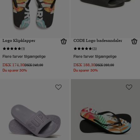
Logo Klipklapper
CODE Logo badesandaler
(1)
(3)
Flere farver tilgængelige
Flere farver tilgængelige
DKK 174,30
DKK 188,30
Pris nedsat fra
til
Pris nedsat fra
til
DKK 249,00
DKK 269,00
Du sparer 30%
Du sparer 30%