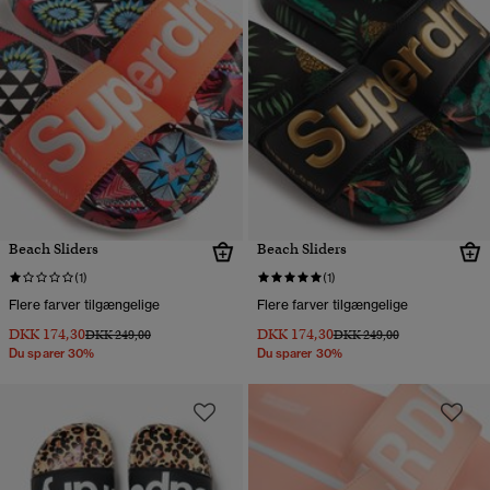
Beach Sliders
Beach Sliders
(1)
(1)
Flere farver tilgængelige
Flere farver tilgængelige
DKK 174,30
DKK 174,30
Pris nedsat fra
til
Pris nedsat fra
til
DKK 249,00
DKK 249,00
Du sparer 30%
Du sparer 30%