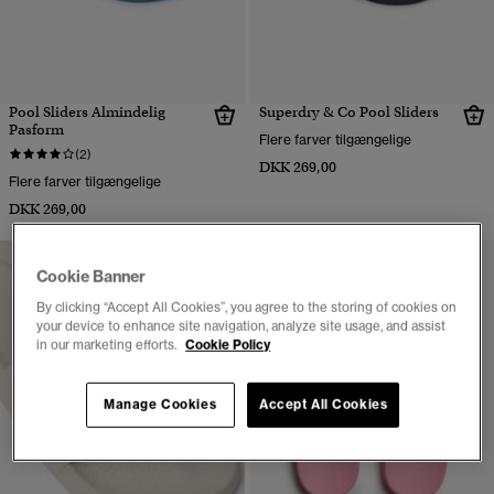
Pool Sliders Almindelig
Superdry & Co Pool Sliders
Pasform
Flere farver tilgængelige
(2)
DKK 269,00
Flere farver tilgængelige
DKK 269,00
Cookie Banner
By clicking “Accept All Cookies”, you agree to the storing of cookies on
your device to enhance site navigation, analyze site usage, and assist
in our marketing efforts.
Cookie Policy
Manage Cookies
Accept All Cookies