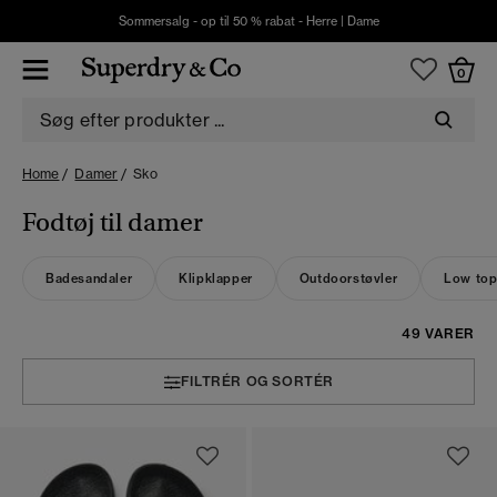
Sommersalg - op til 50 % rabat -
Herre
|
Dame
0
Home
Damer
Sko
Fodtøj til damer
Badesandaler
Klipklapper
Outdoorstøvler
Low top
49 VARER
FILTRÉR OG SORTÉR