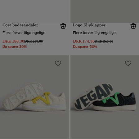
Core badesandaler
Logo Klipklapper
Flere farver tilgængelige
Flere farver tilgængelige
DKK 188,30
DKK 174,30
Pris nedsat fra
til
Pris nedsat fra
til
DKK 269,00
DKK 249,00
Du sparer 30%
Du sparer 30%