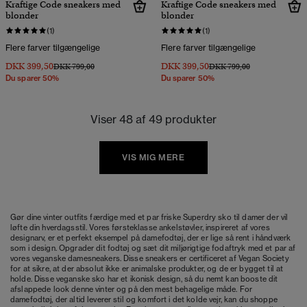
Kraftige Code sneakers med
Kraftige Code sneakers med
blonder
blonder
(1)
(1)
Flere farver tilgængelige
Flere farver tilgængelige
DKK 399,50
DKK 399,50
Pris nedsat fra
til
Pris nedsat fra
til
DKK 799,00
DKK 799,00
Du sparer 50%
Du sparer 50%
Viser 48 af 49 produkter
VIS MIG MERE
Gør dine vinter outfits færdige med et par friske Superdry sko til damer der vil
løfte din hverdagsstil. Vores førsteklasse ankelstøvler, inspireret af vores
designarv, er et perfekt eksempel på damefodtøj, der er lige så rent i håndværk
som i design. Opgrader dit fodtøj og sæt dit miljørigtige fodaftryk med et par af
vores
veganske damesneakers
. Disse sneakers er certificeret af Vegan Society
for at sikre, at der absolut ikke er animalske produkter, og de er bygget til at
holde. Disse veganske sko har et ikonisk design, så du nemt kan booste dit
afslappede look denne vinter og på den mest behagelige måde. For
damefodtøj, der altid leverer stil og komfort i det kolde vejr, kan du shoppe