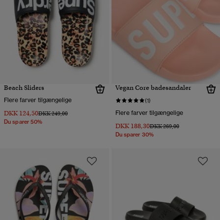
Beach Sliders
Vegan Core badesandaler
Flere farver tilgængelige
(1)
DKK 124,50
Flere farver tilgængelige
Pris nedsat fra
til
DKK 249,00
Du sparer 50%
DKK 188,30
Pris nedsat fra
til
DKK 269,00
Du sparer 30%