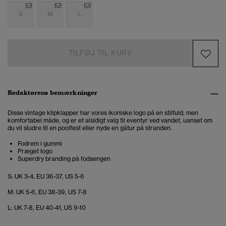
S
M
L
TILFØJ TIL KURV
Redaktørens bemærkninger
Disse vintage klipklapper har vores ikoniske logo på en stilfuld, men
komfortabel måde, og er et alsidigt valg til eventyr ved vandet, uanset om
du vil sludre til en poolfest eller nyde en gåtur på stranden.
Fodrem i gummi
Præget logo
Superdry branding på fodsengen
S: UK 3-4, EU 36-37, US 5-6
M: UK 5-6, EU 38-39, US 7-8
L: UK 7-8, EU 40-41, US 9-10