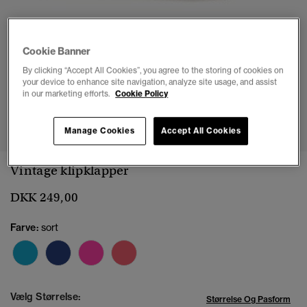
Cookie Banner
By clicking “Accept All Cookies”, you agree to the storing of cookies on
your device to enhance site navigation, analyze site usage, and assist
in our marketing efforts.
Cookie Policy
1
2
3
4
5
6
7
8
Manage Cookies
Accept All Cookies
Vintage klipklapper
DKK 249,00
Farve:
sort
Vælg Størrelse:
Størrelse Og Pasform