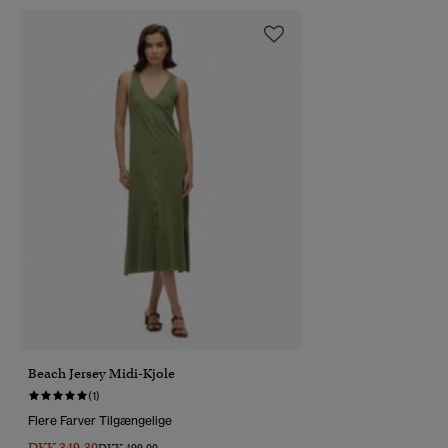
Beach Jersey Midi-Kjole
(1)
Flere Farver Tilgængelige
DKK 349,30
Pris Nedsat Fra
Til
DKK 499,00