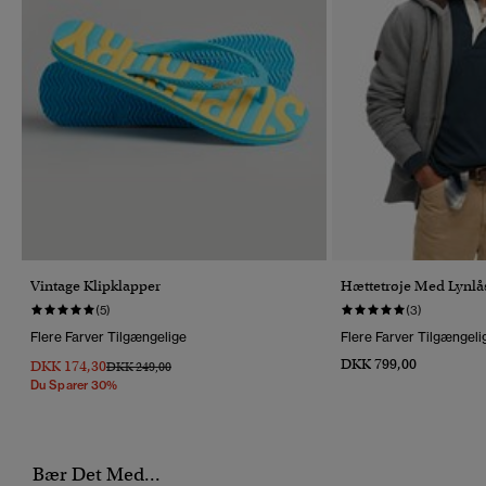
Vintage Klipklapper
Hættetrøje Med Lynlå
(5)
(3)
Flere Farver Tilgængelige
Flere Farver Tilgængeli
DKK 799,00
DKK 174,30
Pris Nedsat Fra
Til
DKK 249,00
Du Sparer 30%
Bær Det Med...