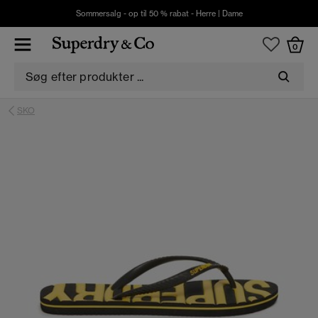
Sommersalg - op til 50 % rabat -
Herre
|
Dame
0
SKO