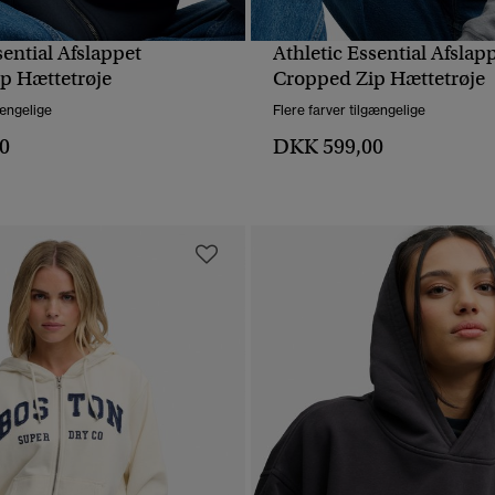
sential Afslappet
Athletic Essential Afslap
HURTIGVISNING
HURTIGVISNING
p Hættetrøje
Cropped Zip Hættetrøje
gængelige
Flere farver tilgængelige
0
DKK 599,00