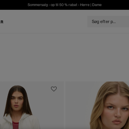
Sommersalg - op til 50 % rabat -
Herre
|
Dame
ER