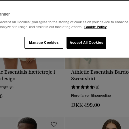
anner
“Accept All Cookies”, you agree to the storing of cookies on your device to enhance 
analyze site usage, and assist in our marketing efforts.
Cookie Policy
Manage Cookies
Accept All Cookies
ic Essentials hættetrøje i
Athletic Essentials Bardo
HURTIGVISNING
HURTIGVISNING
-design
Sweatshirt
gængelige
(6)
0
Flere farver tilgængelige
DKK 499,00