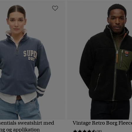
sentials sweatshirt med
Vintage Retro Borg Fleec
HURTIGVISNING
HURTIGVISNING
ng og applikation
(8)