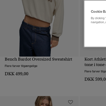
Cookie B
By clicking 
navigation, 
Bench Bardot Oversized Sweatshirt
Kort Athlet
HURTIGVISNING
tone i tone
Flere farver tilgængelige
Flere farver til
DKK 499,00
DKK 599,0