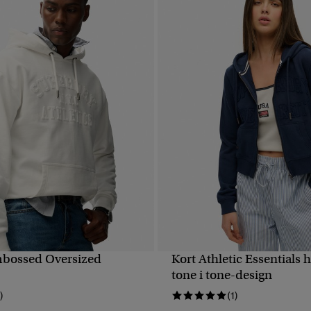
mbossed Oversized
Kort Athletic Essentials h
HURTIGVISNING
HURTIGVISNING
tone i tone-design
)
(1)