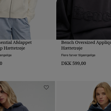
sential Afslappet
Bench Oversized Appliq
HURTIGVISNING
HURTIGVISNING
p Hættetrøje
Hættetrøje
gængelige
Flere farver tilgængelige
0
DKK 599,00