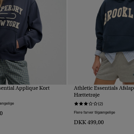
sential Applique Kort
Athletic Essentials Afsla
HURTIGVISNING
HURTIGVISNING
Hættetrøje
gængelige
(2)
0
Flere farver tilgængelige
DKK 499,00