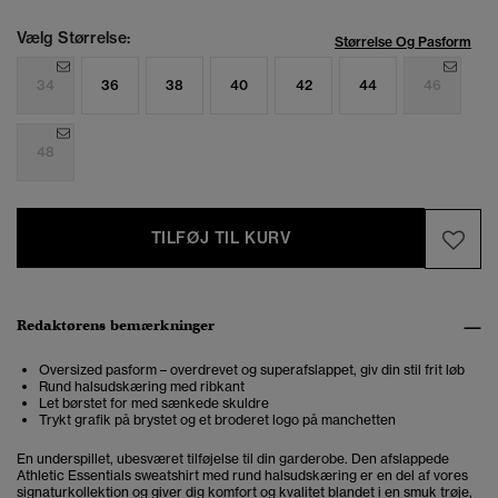
Vælg Størrelse:
Størrelse Og Pasform
34
36
38
40
42
44
46
48
TILFØJ TIL KURV
Redaktørens bemærkninger
Oversized pasform – overdrevet og superafslappet, giv din stil frit løb
Rund halsudskæring med ribkant
Let børstet for med sænkede skuldre
Trykt grafik på brystet og et broderet logo på manchetten
En underspillet, ubesværet tilføjelse til din garderobe. Den afslappede
Athletic Essentials sweatshirt med rund halsudskæring er en del af vores
signaturkollektion og giver dig komfort og kvalitet blandet i en smuk trøje,