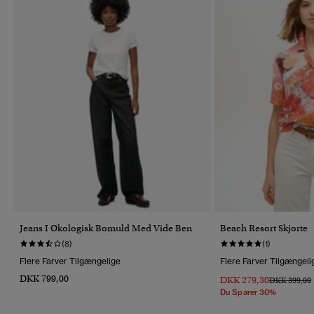
Jeans I Økologisk Bomuld Med Vide Ben
Beach Resort Skjorte
(8)
(1)
Flere Farver Tilgængelige
Flere Farver Tilgængeli
DKK 799,00
DKK 279,30
Pris Nedsat 
T
DKK 399,00
Du Sparer 30%