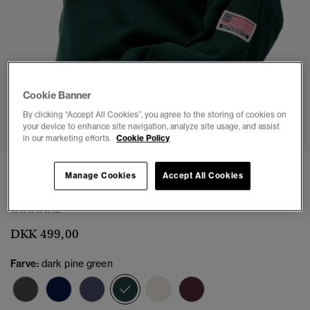
Cookie Banner
1
2
3
4
5
6
By clicking “Accept All Cookies”, you agree to the storing of cookies on
your device to enhance site navigation, analyze site usage, and assist
in our marketing efforts.
Cookie Policy
Afslappet Athletic Essentials sweatshirt med
Manage Cookies
Accept All Cookies
rund halsudskæring
(3)
DKK 499,00
Farve:
dark pine green
valgt