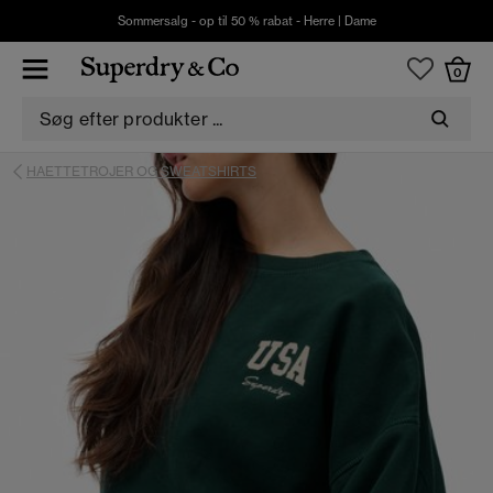
Sommersalg - op til 50 % rabat -
Herre
|
Dame
0
HAETTETROJER OG SWEATSHIRTS