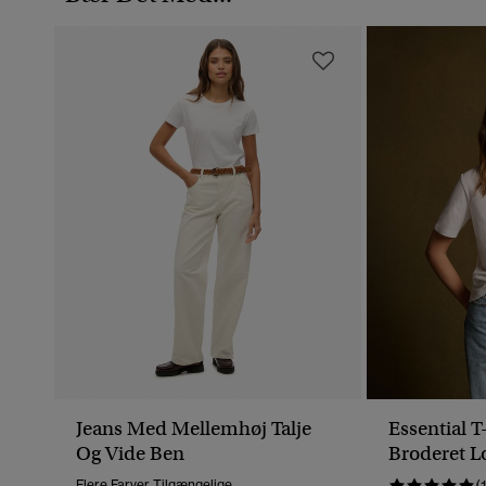
Jeans Med Mellemhøj Talje
Essential 
Og Vide Ben
Broderet L
Flere Farver Tilgængelige
(