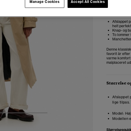
Manage Cookies
Accept All Cookies
Redaktøre
Afslappet p
helt perfek
Knap- og b
To lommer 
Manchetter
Denne klassiske
favorit år efte
varme komfort e
malplaceret ud 
Størrelse 
Afslappet 
lige tilpas
Model:
Høj
5
6
7
8
Modellen e
Størrelsesguid