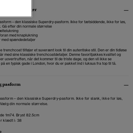
ns bemærkninger
asform – den klassiske Superdry-pasform. Ikke for tætsiddende, ikke for løs,
t. Gå efter din normale størrelse
æltelukning
foran med knaplukning
 med spændedetaljer
 trenchcoat tilføjer et suverænt look til din autentiske stil. Den er din tidløse
r år med sine klassiske trenchcoatdetaljer.
Denne favoritjakkes kvalitet og
r uovertruffen, når det kommer til de triste dage, og den vil ikke se
på en typisk gade i London, hvor du er pakket ind i luksus fra top til tå.
og pasform
pasform – den klassiske Superdry-pasform. Ikke for slank, ikke for løs,
. Vælg din normale størrelse.
de 1m74. Bryst 82.5cm
r klædt i:
38
e