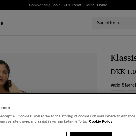
Sommersalg - op til 50 % rabat -
Herre
|
Dame
ER
Klassi
DKK 1.0
Vælg Størrel
34
3
anner
“Accept All Cookies”, you agree to the storing of cookies on your device to enhance 
analyze site usage, and assist in our marketing efforts.
Cookie Policy