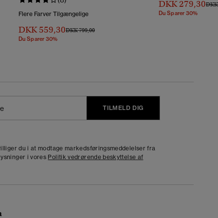
DKK 279,30
Pris 
DKK 
Du Sparer 30%
Flere Farver Tilgængelige
DKK 559,30
Pris Nedsat Fra
Til
DKK 799,00
Du Sparer 30%
TILMELD DIG
j
dvilliger du i at modtage markedsføringsmeddelelser fra
lysninger i vores
Politik vedrørende beskyttelse af
n