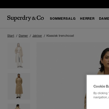
SOMMERSALG
HERRER
DAM
Start
Damer
Jakker
Klassisk trenchcoat
Cookie B
By clicking 
navigation, 