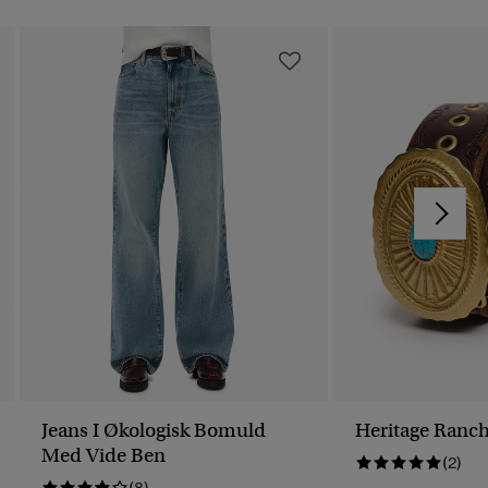
Jeans I Økologisk Bomuld
Heritage Ranch
Med Vide Ben
(2)
(8)