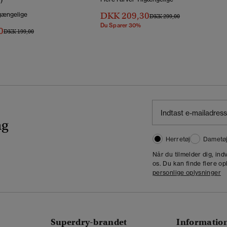
DKK 209,30
lgængelige
Pris Nedsat Fra
Til
DKK 299,00
Du Sparer 30%
0
Pris Nedsat Fra
Til
DKK 199,00
ng
Herretøj
Dametø
Når du tilmelder dig, in
os. Du kan finde flere op
personlige oplysninger
Superdry-brandet
Informatio