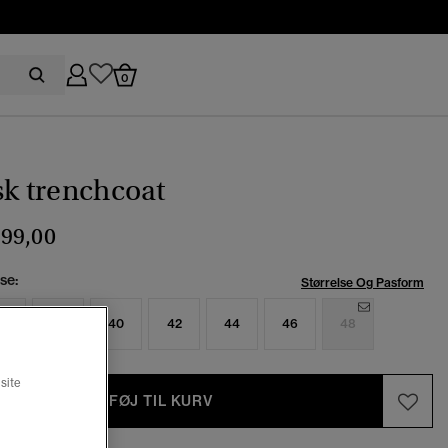
0
sk trenchcoat
99,00
se:
Størrelse Og Pasform
6
38
40
42
44
46
48
site
TILFØJ TIL KURV