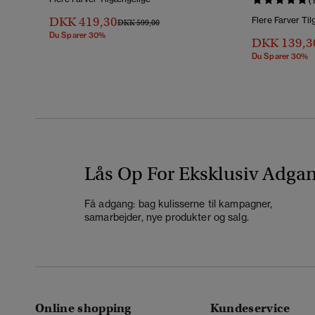
DKK 419,30
Flere Farver Ti
Pris Nedsat Fra
Til
DKK 599,00
Du Sparer 30%
DKK 139,3
Du Sparer 30%
Lås Op For Eksklusiv Adga
Få adgang: bag kulisserne til kampagner,
samarbejder, nye produkter og salg.
Online shopping
Kundeservice