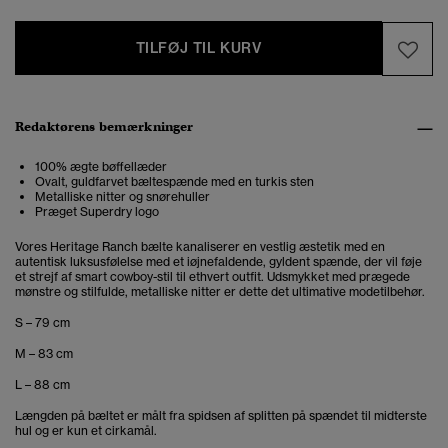
TILFØJ TIL KURV
Redaktørens bemærkninger
100% ægte bøffellæder
Ovalt, guldfarvet bæltespænde med en turkis sten
Metalliske nitter og snørehuller
Præget Superdry logo
Vores Heritage Ranch bælte kanaliserer en vestlig æstetik med en
autentisk luksusfølelse med et iøjnefaldende, gyldent spænde, der vil føje
et strejf af smart cowboy-stil til ethvert outfit. Udsmykket med prægede
mønstre og stilfulde, metalliske nitter er dette det ultimative modetilbehør.
S – 79 cm
M – 83 cm
L – 88 cm
Længden på bæltet er målt fra spidsen af splitten på spændet til midterste
hul og er kun et cirkamål.