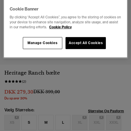
Cookie Banner
By clicking “Accept All Cookies”, you agree to the storing of cookies on
your device to enhance site navigation, analyze site usage, and assist
in our marketing efforts.
Cookie Policy
Manage Cookies
Accept All Cookies
1
2
3
4
5
Heritage Ranch bælte
(2)
Pris nedsat fra
til
DKK 279,30
DKK 399,00
Du sparer 30%
Vælg Størrelse:
Størrelse Og Pasform
XS
S
M
L
XL
XXL
XXXL