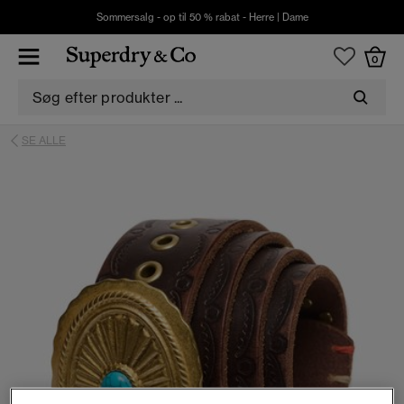
Sommersalg - op til 50 % rabat -
Herre
|
Dame
0
SE ALLE