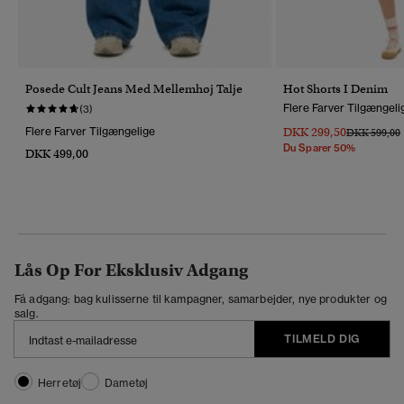
Posede Cult Jeans Med Mellemhøj Talje
Hot Shorts I Denim
Flere Farver Tilgængeli
(3)
Flere Farver Tilgængelige
DKK 299,50
Pris Nedsat 
T
DKK 599,00
Du Sparer 50%
DKK 499,00
Lås Op For Eksklusiv Adgang
Få adgang: bag kulisserne til kampagner, samarbejder, nye produkter og
salg.
TILMELD DIG
Herretøj
Dametøj