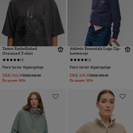
Tattoo Embellished
Athletic Essentials Logo Zip-
Oversized T-shirt
hættetrøje
(1)
(1)
Flere farver tilgængelige
Flere farver tilgængelige
DKK 244,30
DKK 419,30
Pris nedsat fra
til
Pris nedsat fra
til
DKK 349,00
DKK 599,00
Du sparer 30%
Du sparer 30%