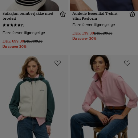
Suikajan bomberjakke med
Athletic Essential T-shirt
broderi
Slim Pasform
Flere farver tilgængelige
(1)
Flere farver tilgængelige
DKK 139,30
Pris nedsat fra
til
DKK 199,00
Du sparer 30%
DKK 699,30
Pris nedsat fra
til
DKK 999,00
Du sparer 30%