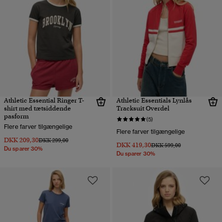
Athletic Essential Ringer T-
Athletic Essentials Lynlås
shirt med tætsiddende
Tracksuit Overdel
pasform
(5)
Flere farver tilgængelige
Flere farver tilgængelige
DKK 209,30
Pris nedsat fra
til
DKK 299,00
DKK 419,30
Pris nedsat fra
til
DKK 599,00
Du sparer 30%
Du sparer 30%