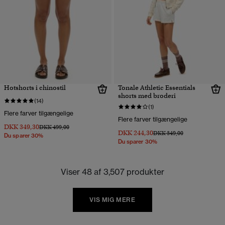
Hotshorts i chinostil
Tonale Athletic Essentials
shorts med broderi
(14)
(1)
Flere farver tilgængelige
Flere farver tilgængelige
DKK 349,30
Pris nedsat fra
til
DKK 499,00
DKK 244,30
Pris nedsat fra
til
DKK 349,00
Du sparer 30%
Du sparer 30%
Viser 48 af 3,507 produkter
VIS MIG MERE