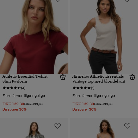
Athletic Essential T-shirt
Ærmeløs Athletic Essentials
Slim Pasform
Vintage top med blondekant
(4)
(1)
Flere farver tilgængelige
Flere farver tilgængelige
DKK 139,30
DKK 139,30
Pris nedsat fra
til
Pris nedsat fra
til
DKK 199,00
DKK 199,00
Du sparer 30%
Du sparer 30%