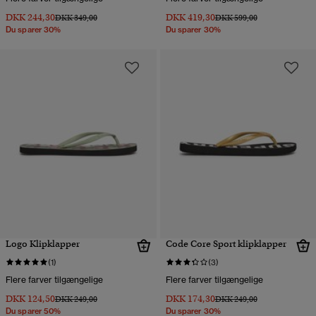
DKK 244,30
DKK 419,30
Pris nedsat fra
til
Pris nedsat fra
til
DKK 349,00
DKK 599,00
Du sparer 30%
Du sparer 30%
Logo Klipklapper
Code Core Sport klipklapper
(1)
(3)
Flere farver tilgængelige
Flere farver tilgængelige
DKK 124,50
DKK 174,30
Pris nedsat fra
til
Pris nedsat fra
til
DKK 249,00
DKK 249,00
Du sparer 50%
Du sparer 30%