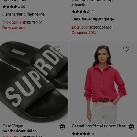
ribstrik
(8)
(4)
Flere farver tilgængelige
Flere farver tilgængelige
DKK 559,30
Pris nedsat fra
til
DKK 799,00
DKK 209,30
Pris nedsat fra
til
DKK 299,00
Du sparer 30%
Du sparer 30%
Core Vegan
Casual boyfriendskjorte i hør
poolbadesandaler
(1)