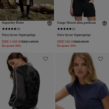
Superdry Robe
Cargo Shorts slim pasform
(9)
(3)
Flere farver tilgængelige
Flere farver tilgængelige
DKK 1.049,30
DKK 349,30
Pris nedsat fra
til
Pris nedsat fra
til
DKK 1.499,00
DKK 499,00
Du sparer 30%
Du sparer 30%