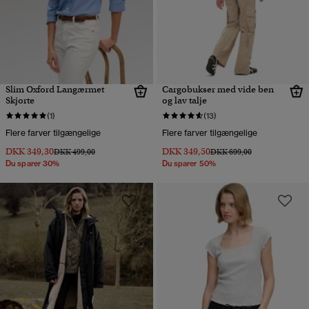
Slim Oxford Langærmet
Cargobukser med vide ben
Skjorte
og lav talje
(1)
(13)
Flere farver tilgængelige
Flere farver tilgængelige
DKK 349,30
DKK 349,50
Pris nedsat fra
til
Pris nedsat fra
til
DKK 499,00
DKK 699,00
Du sparer 30%
Du sparer 50%