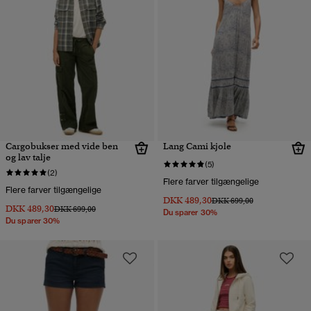
Cargobukser med vide ben
Lang Cami kjole
og lav talje
(5)
(2)
Flere farver tilgængelige
Flere farver tilgængelige
DKK 489,30
Pris nedsat fra
til
DKK 699,00
DKK 489,30
Pris nedsat fra
til
DKK 699,00
Du sparer 30%
Du sparer 30%