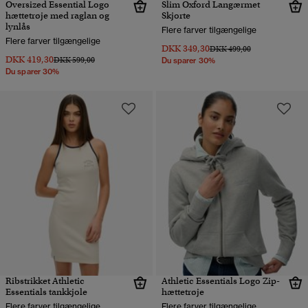
Oversized Essential Logo
Slim Oxford Langærmet
hættetrøje med raglan og
Skjorte
lynlås
Flere farver tilgængelige
Flere farver tilgængelige
DKK 349,30
Pris nedsat fra
til
DKK 499,00
DKK 419,30
Pris nedsat fra
til
DKK 599,00
Du sparer 30%
Du sparer 30%
Ribstrikket Athletic
Athletic Essentials Logo Zip-
Essentials tankkjole
hættetrøje
Flere farver tilgængelige
Flere farver tilgængelige