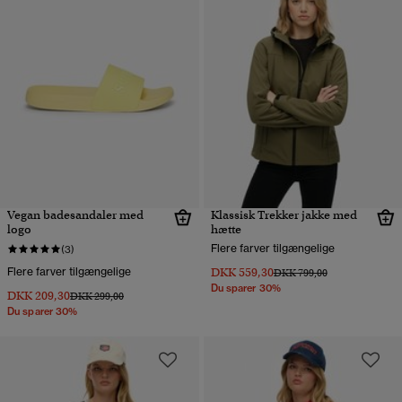
Vegan badesandaler med
Klassisk Trekker jakke med
logo
hætte
Flere farver tilgængelige
(3)
Flere farver tilgængelige
DKK 559,30
Pris nedsat fra
til
DKK 799,00
Du sparer 30%
DKK 209,30
Pris nedsat fra
til
DKK 299,00
Du sparer 30%