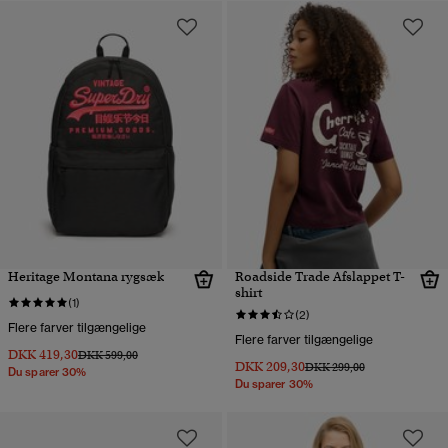
Heritage Montana rygsæk
Roadside Trade Afslappet T-
shirt
(1)
(2)
Flere farver tilgængelige
Flere farver tilgængelige
DKK 419,30
Pris nedsat fra
til
DKK 599,00
DKK 209,30
Pris nedsat fra
til
DKK 299,00
Du sparer 30%
Du sparer 30%