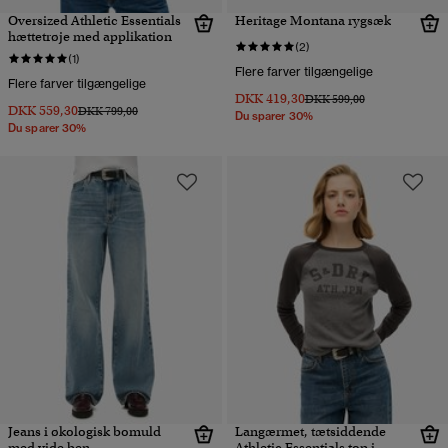
Oversized Athletic Essentials
Heritage Montana rygsæk
hættetrøje med applikation
(2)
(1)
Flere farver tilgængelige
Flere farver tilgængelige
DKK 419,30
Pris nedsat fra
til
DKK 599,00
DKK 559,30
Pris nedsat fra
til
DKK 799,00
Du sparer 30%
Du sparer 30%
Jeans i økologisk bomuld
Langærmet, tætsiddende
med vide ben
Athletic Essentials top i