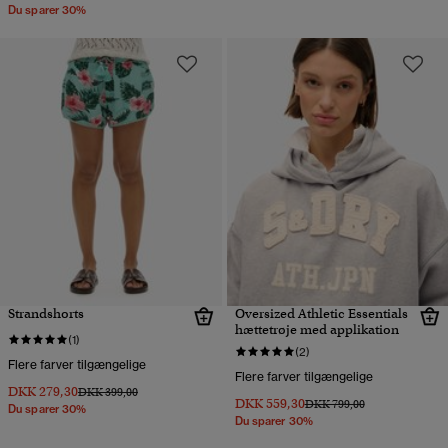
Du sparer 30%
Strandshorts
Oversized Athletic Essentials
hættetrøje med applikation
(1)
(2)
Flere farver tilgængelige
Flere farver tilgængelige
DKK 279,30
Pris nedsat fra
til
DKK 399,00
DKK 559,30
Pris nedsat fra
til
DKK 799,00
Du sparer 30%
Du sparer 30%