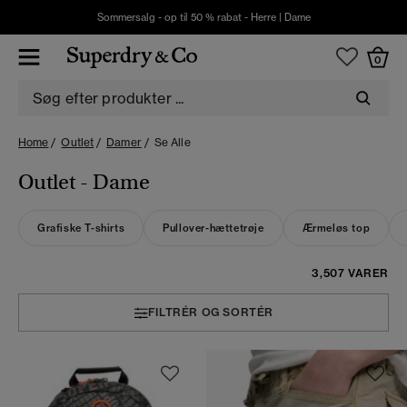
Sommersalg - op til 50 % rabat -
Herre
|
Dame
0
Home
Outlet
Damer
Se Alle
Outlet - Dame
Grafiske T-shirts
Pullover-hættetrøje
Ærmeløs top
3,507 VARER
FILTRÉR OG SORTÉR