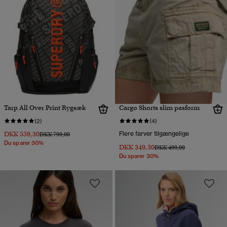
Tarp All Over Print Rygsæk
Cargo Shorts slim pasform
(2)
(4)
DKK 559,30
Flere farver tilgængelige
Pris nedsat fra
til
DKK 799,00
Du sparer 30%
DKK 349,30
Pris nedsat fra
til
DKK 499,00
Du sparer 30%