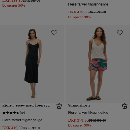
DKK 188,30
Pris nedsat fra
til
DKK 269,00
Flere farver tilgængelige
Du sparer 30%
DKK 419,30
Pris nedsat fra
til
DKK 599,00
Du sparer 30%
Kjole i jersey med åben ryg
Strandshorts
Flere farver tilgængelige
(12)
Flere farver tilgængelige
DKK 279,30
Pris nedsat fra
til
DKK 399,00
Du sparer 30%
DKK 419,30
Pris nedsat fra
til
DKK 599,00