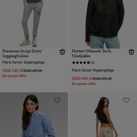
Premium Script Entry
Hættet Ultimate Tech
Joggingbukser
Vindjakke
Flere farver tilgængelige
(4)
DKK 349,30
Flere farver tilgængelige
Pris nedsat fra
til
DKK 499,00
Du sparer 30%
DKK 699,30
Pris nedsat fra
til
DKK 999,00
Du sparer 30%