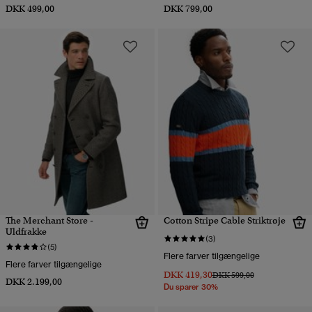
DKK 499,00
DKK 799,00
The Merchant Store -
Cotton Stripe Cable Striktrøje
Uldfrakke
(3)
(5)
Flere farver tilgængelige
Flere farver tilgængelige
DKK 419,30
Pris nedsat fra
til
DKK 599,00
DKK 2.199,00
Du sparer 30%