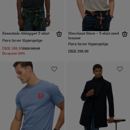
Essentials Afslappet T-shirt
Merchant Store – T-shirt med
lomme
Flere farver tilgængelige
Flere farver tilgængelige
DKK 188,30
Pris nedsat fra
til
DKK 269,00
DKK 299,00
Du sparer 30%