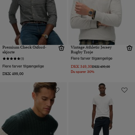
Premium Check Oxford-
Vintage Athletic Jersey
skjorte
Rugby Trøje
Flere farver tilgængelige
(1)
Flere farver tilgængelige
DKK 349,30
Pris nedsat fra
til
DKK 499,00
Du sparer 30%
DKK 499,00