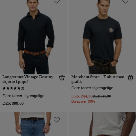
Langærmet Vintage Destroy
Merchant Store – T-shirt med
skjorte i piqué
grafik
Flere farver tilgængelige
(1)
Flere farver tilgængelige
DKK 244,30
Pris nedsat fra
til
DKK 349,00
Du sparer 30%
DKK 399,00