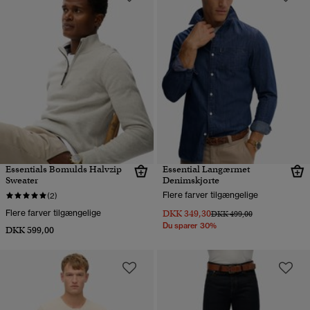
Essentials Bomulds Halvzip
Essential Langærmet
Sweater
Denimskjorte
Flere farver tilgængelige
(2)
Flere farver tilgængelige
DKK 349,30
Pris nedsat fra
til
DKK 499,00
Du sparer 30%
DKK 599,00