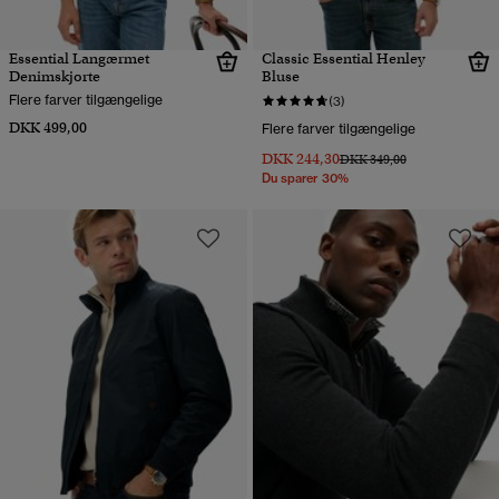
Essential Langærmet
Classic Essential Henley
Denimskjorte
Bluse
Flere farver tilgængelige
(3)
DKK 499,00
Flere farver tilgængelige
DKK 244,30
Pris nedsat fra
til
DKK 349,00
Du sparer 30%