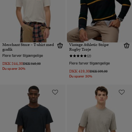
Merchant Store – T-shirt med
Vintage Athletic Stripe
grafik
Rugby Trøje
Flere farver tilgængelige
(2)
DKK 244,30
Flere farver tilgængelige
Pris nedsat fra
til
DKK 349,00
Du sparer 30%
DKK 419,30
Pris nedsat fra
til
DKK 599,00
Du sparer 30%