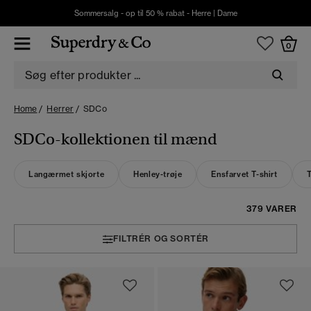
Sommersalg - op til 50 % rabat -
Herre
|
Dame
0
Home
Herrer
SDCo
SDCo-kollektionen til mænd
Langærmet skjorte
Henley-trøje
Ensfarvet T-shirt
T
379 VARER
FILTRÉR OG SORTÉR