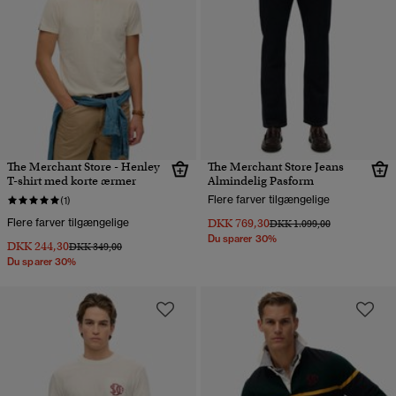
The Merchant Store - Henley
The Merchant Store Jeans
T-shirt med korte ærmer
Almindelig Pasform
Flere farver tilgængelige
(1)
Flere farver tilgængelige
DKK 769,30
Pris nedsat fra
til
DKK 1.099,00
Du sparer 30%
DKK 244,30
Pris nedsat fra
til
DKK 349,00
Du sparer 30%