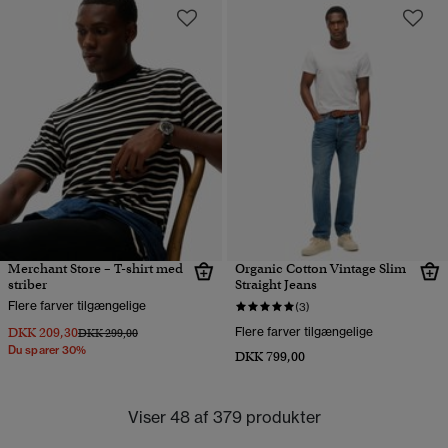
Merchant Store – T-shirt med
Organic Cotton Vintage Slim
striber
Straight Jeans
Flere farver tilgængelige
(3)
DKK 209,30
Flere farver tilgængelige
Pris nedsat fra
til
DKK 299,00
Du sparer 30%
DKK 799,00
Viser 48 af 379 produkter