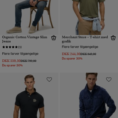
Organic Cotton Vintage Slim
Merchant Store – T-shirt med
Jeans
grafik
Flere farver tilgængelige
(3)
Flere farver tilgængelige
DKK 244,30
Pris nedsat fra
til
DKK 349,00
Du sparer 30%
DKK 559,30
Pris nedsat fra
til
DKK 799,00
Du sparer 30%