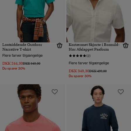
Løstsiddende Outdoor
Kortærmet Skjorte i Bomuld-
Narrative T-shirt
Hør Afslappet Pasform
Flere farver tilgængelige
(2)
DKK 244,30
Flere farver tilgængelige
Pris nedsat fra
til
DKK 349,00
Du sparer 30%
DKK 349,30
Pris nedsat fra
til
DKK 499,00
Du sparer 30%