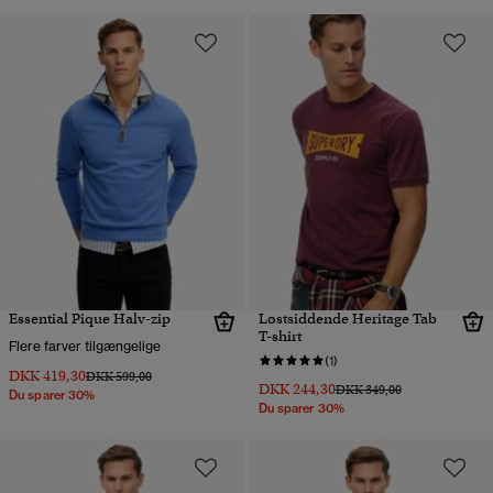
Essential Pique Halv-zip
Løstsiddende Heritage Tab
T-shirt
Flere farver tilgængelige
(1)
DKK 419,30
Pris nedsat fra
til
DKK 599,00
DKK 244,30
Pris nedsat fra
til
DKK 349,00
Du sparer 30%
Du sparer 30%