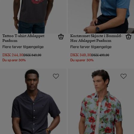
Tattoo T-shirt Afslappet
Kortærmet Skjorte i Bomuld-
Pasform
Hør Afslappet Pasform
Flere farver tilgængelige
Flere farver tilgængelige
DKK 244,30
DKK 349,30
Pris nedsat fra
til
Pris nedsat fra
til
DKK 349,00
DKK 499,00
Du sparer 30%
Du sparer 30%