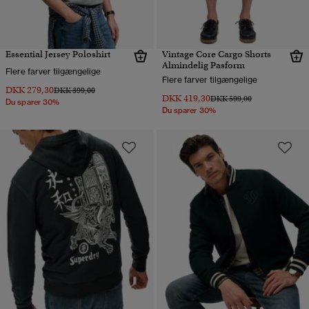
Essential Jersey Poloshirt
Vintage Core Cargo Shorts
Almindelig Pasform
Flere farver tilgængelige
Flere farver tilgængelige
DKK 279,30
Pris nedsat fra
til
DKK 399,00
DKK 419,30
Pris nedsat fra
til
DKK 599,00
Du sparer 30%
Du sparer 30%