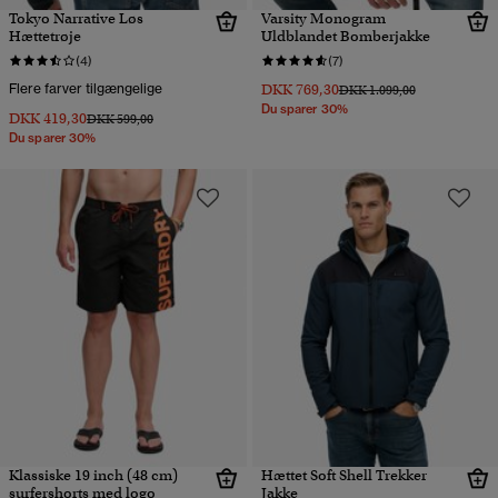
Tokyo Narrative Løs
Varsity Monogram
Hættetrøje
Uldblandet Bomberjakke
(4)
(7)
Flere farver tilgængelige
DKK 769,30
Pris nedsat fra
til
DKK 1.099,00
Du sparer 30%
DKK 419,30
Pris nedsat fra
til
DKK 599,00
Du sparer 30%
Klassiske 19 inch (48 cm)
Hættet Soft Shell Trekker
surfershorts med logo
Jakke