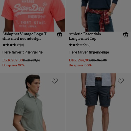
Afslappet Vintage Logo T-
Athletic Essentials
shirt med neondesign
Langærmet Top
(3)
(2)
Flere farver tilgængelige
Flere farver tilgængelige
DKK 209,30
DKK 244,30
Pris nedsat fra
til
Pris nedsat fra
til
DKK 299,00
DKK 349,00
Du sparer 30%
Du sparer 30%