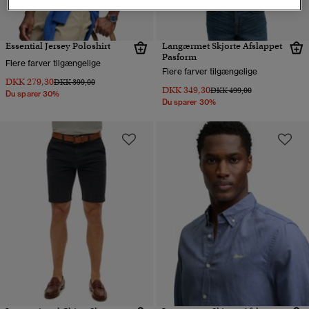
Essential Jersey Poloshirt
Langærmet Skjorte Afslappet
Pasform
Flere farver tilgængelige
Flere farver tilgængelige
DKK 279,30
Pris nedsat fra
til
DKK 399,00
DKK 349,30
Pris nedsat fra
til
DKK 499,00
Du sparer 30%
Du sparer 30%