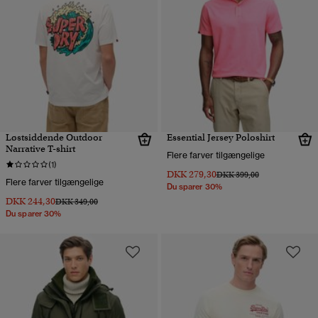
Løstsiddende Outdoor
Essential Jersey Poloshirt
Narrative T-shirt
Flere farver tilgængelige
(1)
DKK 279,30
Pris nedsat fra
til
DKK 399,00
Flere farver tilgængelige
Du sparer 30%
DKK 244,30
Pris nedsat fra
til
DKK 349,00
Du sparer 30%