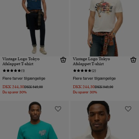
Vintage Logo Tokyo
Vintage Logo Tokyo
Afslappet T-shirt
Afslappet T-shirt
(1)
(2)
Flere farver tilgængelige
Flere farver tilgængelige
DKK 244,30
DKK 244,30
Pris nedsat fra
til
Pris nedsat fra
til
DKK 349,00
DKK 349,00
Du sparer 30%
Du sparer 30%