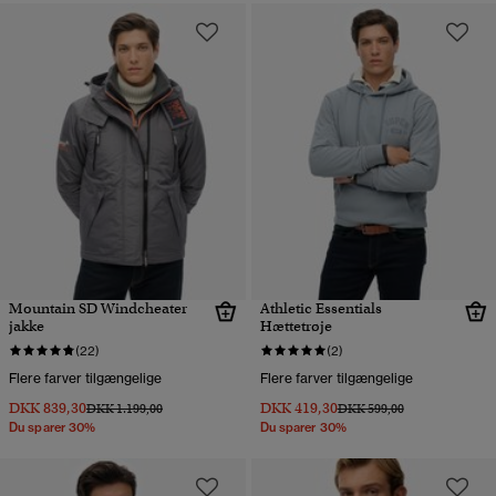
Mountain SD Windcheater
Athletic Essentials
jakke
Hættetrøje
(22)
(2)
Flere farver tilgængelige
Flere farver tilgængelige
DKK 839,30
DKK 419,30
Pris nedsat fra
til
Pris nedsat fra
til
DKK 1.199,00
DKK 599,00
Du sparer 30%
Du sparer 30%