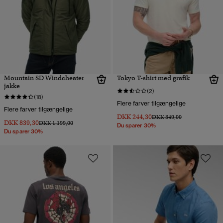
Mountain SD Windcheater
Tokyo T-shirt med grafik
jakke
(2)
(18)
Flere farver tilgængelige
Flere farver tilgængelige
DKK 244,30
Pris nedsat fra
til
DKK 349,00
DKK 839,30
Pris nedsat fra
til
DKK 1.199,00
Du sparer 30%
Du sparer 30%