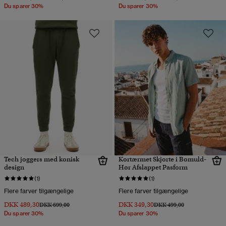
Du sparer 30%
Du sparer 30%
Tech joggers med konisk
Kortærmet Skjorte i Bomuld-
design
Hør Afslappet Pasform
(1)
(1)
Flere farver tilgængelige
Flere farver tilgængelige
DKK 489,30
DKK 349,30
Pris nedsat fra
til
Pris nedsat fra
til
DKK 699,00
DKK 499,00
Du sparer 30%
Du sparer 30%