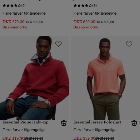
(5)
(8)
Flere farver tilgængelige
Flere farver tilgængelige
DKK 279,30
DKK 629,30
Pris nedsat fra
til
Pris nedsat fra
til
DKK 399,00
DKK 899,00
Du sparer 30%
Du sparer 30%
Essential Pique Halv-zip
Essential Jersey Poloshirt
Flere farver tilgængelige
Flere farver tilgængelige
DKK 419,30
DKK 279,30
Pris nedsat fra
til
Pris nedsat fra
til
DKK 599,00
DKK 399,00