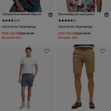
Cabana Kortærmet Skjorte
Hawaiiskjorte med print
(1)
(1)
Flere farver tilgængelige
Flere farver tilgængelige
DKK 349,30
DKK 349,30
Pris nedsat fra
til
Pris nedsat fra
til
DKK 499,00
DKK 499,00
Du sparer 30%
Du sparer 30%