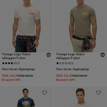
Vintage Logo Tokyo
Vintage Logo Tokyo
Afslappet T-shirt
Afslappet T-shirt
(7)
(1)
Flere farver tilgængelige
Flere farver tilgængelige
DKK 244,30
DKK 244,30
Pris nedsat fra
til
Pris nedsat fra
til
DKK 349,00
DKK 349,00
Du sparer 30%
Du sparer 30%