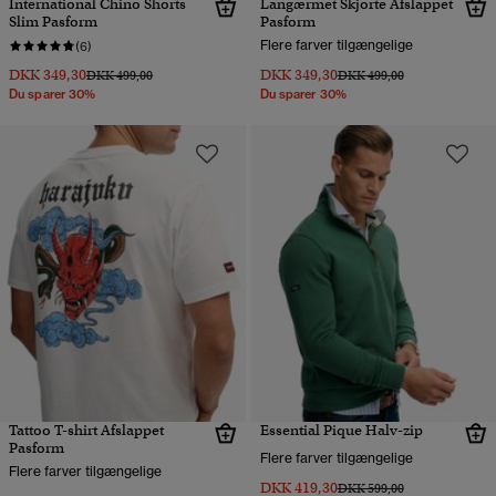
International Chino Shorts
Langærmet Skjorte Afslappet
Slim Pasform
Pasform
Flere farver tilgængelige
(6)
DKK 349,30
DKK 349,30
Pris nedsat fra
til
Pris nedsat fra
til
DKK 499,00
DKK 499,00
Du sparer 30%
Du sparer 30%
Tattoo T-shirt Afslappet
Essential Pique Halv-zip
Pasform
Flere farver tilgængelige
Flere farver tilgængelige
DKK 419,30
Pris nedsat fra
til
DKK 599,00