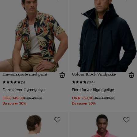
Hawaiiskjorte med print
Colour Block Vindjakke
(5)
(4)
Flere farver tilgængelige
Flere farver tilgængelige
DKK 349,30
DKK 769,30
Pris nedsat fra
til
Pris nedsat fra
til
DKK 499,00
DKK 1.099,00
Du sparer 30%
Du sparer 30%