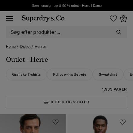
Sommersalg - op til 50 % rabat -
Herre
|
Dame
0
Home
Outlet
Herrer
Outlet - Herre
Grafiske T-shirts
Pullover-hættetrøje
Sweatshirt
En
1,933 VARER
FILTRÉR OG SORTÉR