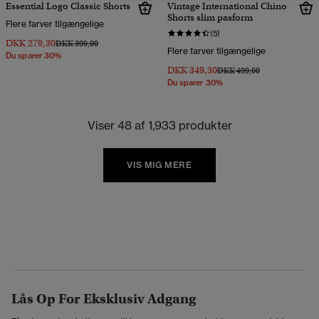
Essential Logo Classic Shorts
Vintage International Chino
Shorts slim pasform
Flere farver tilgængelige
(5)
DKK 279,30
Pris nedsat fra
til
DKK 399,00
Flere farver tilgængelige
Du sparer 30%
DKK 349,30
Pris nedsat fra
til
DKK 499,00
Du sparer 30%
Viser 48 af 1,933 produkter
VIS MIG MERE
Lås Op For Eksklusiv Adgang