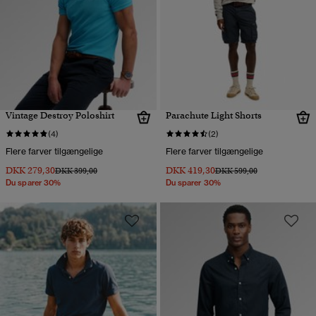
Vintage Destroy Poloshirt
Parachute Light Shorts
(4)
(2)
Flere farver tilgængelige
Flere farver tilgængelige
DKK 279,30
DKK 419,30
Pris nedsat fra
til
Pris nedsat fra
til
DKK 399,00
DKK 599,00
Du sparer 30%
Du sparer 30%