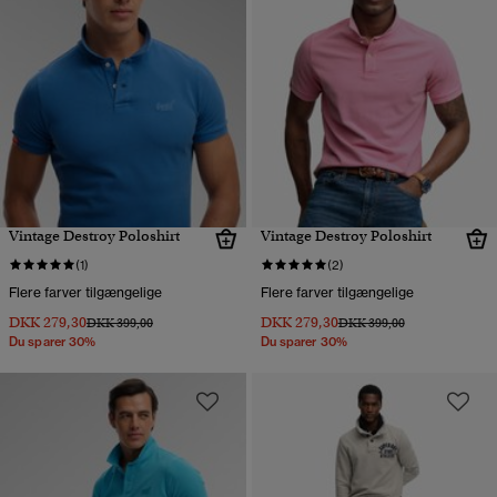
Vintage Destroy Poloshirt
Vintage Destroy Poloshirt
(1)
(2)
Flere farver tilgængelige
Flere farver tilgængelige
DKK 279,30
DKK 279,30
Pris nedsat fra
til
Pris nedsat fra
til
DKK 399,00
DKK 399,00
Du sparer 30%
Du sparer 30%