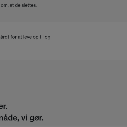
om, at de slettes.
rdt for at leve op til og
r.
åde, vi gør.