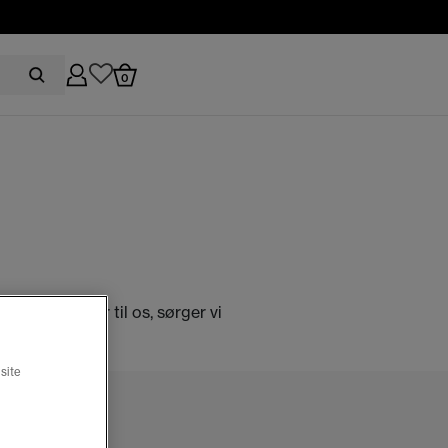
0
e oplysninger til os, sørger vi
site