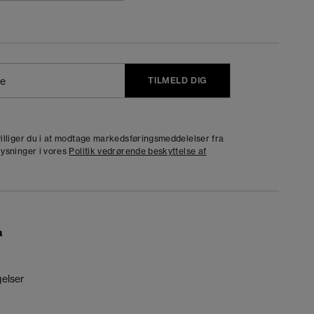
TILMELD DIG
j
dvilliger du i at modtage markedsføringsmeddelelser fra
lysninger i vores
Politik vedrørende beskyttelse af
n
gelser