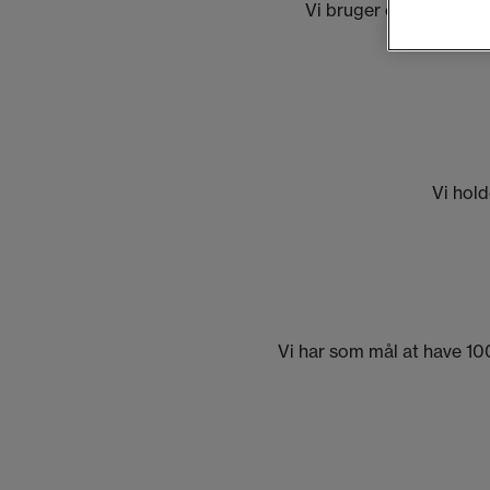
Vi bruger og behandler 
Vi hold
Vi har som mål at have 100