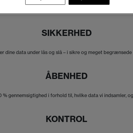
dine data for at hjælpe dig med at få mest muligt ud af dit for
overensstemmelse med loven.
SIKKERHED
er dine data under lås og slå – i sikre og meget begrænsede 
ÅBENHED
 % gennemsigtighed i forhold til, hvilke data vi indsamler, o
KONTROL