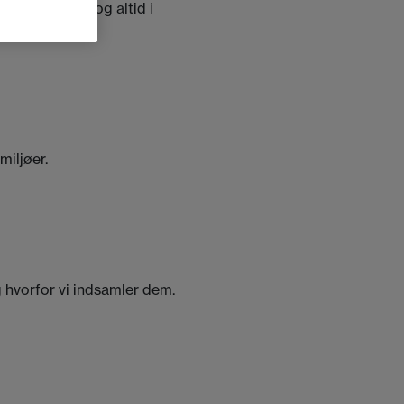
hold til os – og altid i
miljøer.
g hvorfor vi indsamler dem.