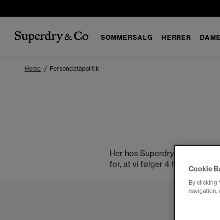
SOMMERSALG
HERRER
DAM
Home
Persondatapolitik
Her hos Superdry betyder dit p
for, at vi følger 4 hovedprincip
Cookie B
By clicking 
navigation, 