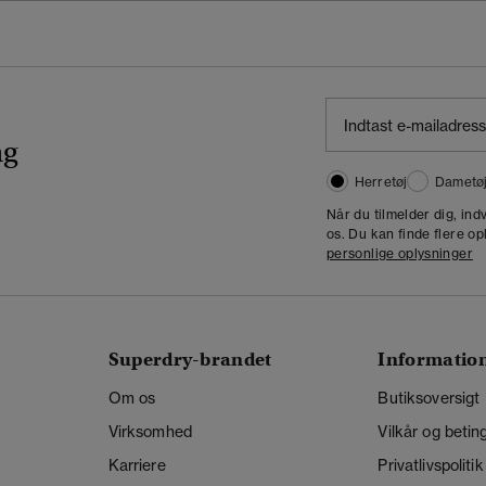
ng
Herretøj
Dametø
Når du tilmelder dig, in
os. Du kan finde flere op
personlige oplysninger
Superdry-brandet
Informatio
Om os
Butiksoversigt
Virksomhed
Vilkår og betin
Karriere
Privatlivspolitik