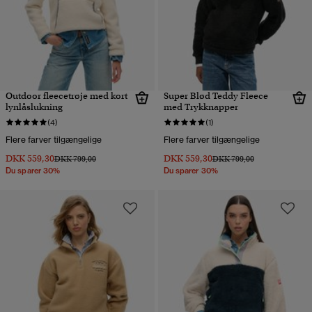
Outdoor fleecetrøje med kort
Super Blød Teddy Fleece
lynlåslukning
med Trykknapper
(4)
(1)
Flere farver tilgængelige
Flere farver tilgængelige
DKK 559,30
DKK 559,30
Pris nedsat fra
til
Pris nedsat fra
til
DKK 799,00
DKK 799,00
Du sparer 30%
Du sparer 30%