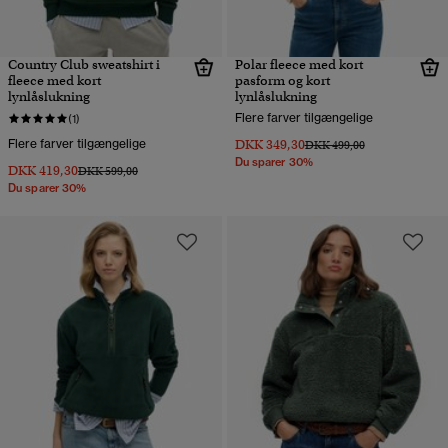
Country Club sweatshirt i
Polar fleece med kort
fleece med kort
pasform og kort
lynlåslukning
lynlåslukning
Flere farver tilgængelige
(1)
Flere farver tilgængelige
DKK 349,30
Pris nedsat fra
til
DKK 499,00
Du sparer 30%
DKK 419,30
Pris nedsat fra
til
DKK 599,00
Du sparer 30%