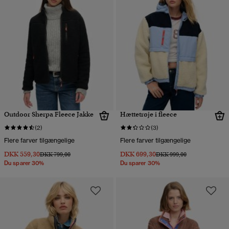
Outdoor Sherpa Fleece Jakke
Hættetrøje i fleece
(2)
(3)
Flere farver tilgængelige
Flere farver tilgængelige
DKK 559,30
DKK 699,30
Pris nedsat fra
til
Pris nedsat fra
til
DKK 799,00
DKK 999,00
Du sparer 30%
Du sparer 30%