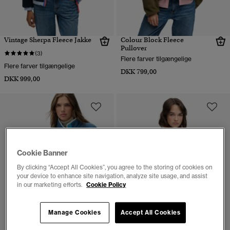
Vintage Sherpa Fleece Jakke
Colour Block Fleece
Pullover
(3)
Flere farver tilgængelige
Flere farver tilgængelige
DKK 799,00
DKK 999,00
Cookie Banner
By clicking “Accept All Cookies”, you agree to the storing of cookies on
your device to enhance site navigation, analyze site usage, and assist
in our marketing efforts.
Cookie Policy
Manage Cookies
Accept All Cookies