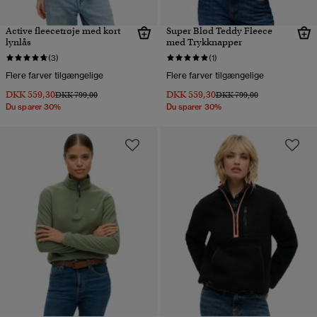
Active fleecetrøje med kort
Super Blød Teddy Fleece
lynlås
med Trykknapper
(3)
(1)
Flere farver tilgængelige
Flere farver tilgængelige
DKK 559,30
DKK 559,30
Pris nedsat fra
til
Pris nedsat fra
til
DKK 799,00
DKK 799,00
Du sparer 30%
Du sparer 30%