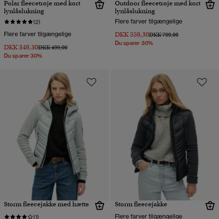
Polar fleecetrøje med kort
Outdoor fleecetrøje med kort
lynlåslukning
lynlåslukning
Flere farver tilgængelige
(2)
Flere farver tilgængelige
DKK 559,30
Pris nedsat fra
til
DKK 799,00
Du sparer 30%
DKK 349,30
Pris nedsat fra
til
DKK 499,00
Du sparer 30%
Storm fleecejakke med hætte
Storm fleecejakke
Flere farver tilgængelige
(1)