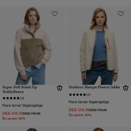
Super Soft Mash Up
Outdoor Sherpa Fleece Jakke
Teddyfleece
(2)
(3)
Flere farver tilgængelige
Flere farver tilgængelige
DKK 559,30
Pris nedsat fra
til
DKK 799,00
DKK 559,30
Pris nedsat fra
til
DKK 799,00
Du sparer 30%
Du sparer 30%