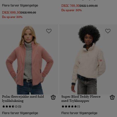
Flere farver tilgængelige
DKK 769,30
Pris nedsat fra
til
DKK 1.099,00
Du sparer 30%
DKK 699,30
Pris nedsat fra
til
DKK 999,00
Du sparer 30%
Polar fleecejakke med fuld
Super Blød Teddy Fleece
lynlåslukning
med Trykknapper
(5)
(1)
Flere farver tilgængelige
Flere farver tilgængelige