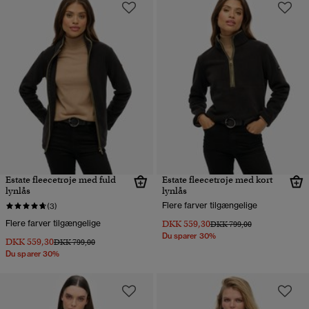
Estate fleecetrøje med fuld
Estate fleecetrøje med kort
lynlås
lynlås
Flere farver tilgængelige
(3)
Flere farver tilgængelige
DKK 559,30
Pris nedsat fra
til
DKK 799,00
Du sparer 30%
DKK 559,30
Pris nedsat fra
til
DKK 799,00
Du sparer 30%