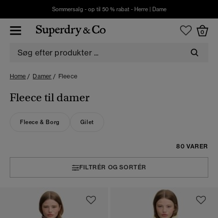
Sommersalg - op til 50 % rabat -
Herre
|
Dame
0
Home
Damer
Fleece
Fleece til damer
Fleece & Borg
Gilet
80 VARER
FILTRÉR OG SORTÉR