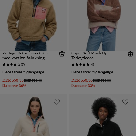
Vintage Retro fleecetrøje
Super Soft Mash Up
med kort lynlåslukning
Teddyfleece
(7)
(4)
Flere farver tilgængelige
Flere farver tilgængelige
DKK 559,30
DKK 559,30
Pris nedsat fra
til
Pris nedsat fra
til
DKK 799,00
DKK 799,00
Du sparer 30%
Du sparer 30%