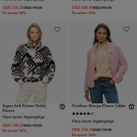
DKK 559,30
DKK 699,30
Pris nedsat fra
til
Pris nedsat fra
til
DKK 799,00
DKK 999,00
Du sparer 30%
Du sparer 30%
Super Soft Printet Teddy
Outdoor Sherpa Fleece Jakke
Fleece
(1)
Flere farver tilgængelige
Flere farver tilgængelige
DKK 559,30
Pris nedsat fra
til
DKK 799,00
DKK 559,30
Pris nedsat fra
til
DKK 799,00
Du sparer 30%
Du sparer 30%