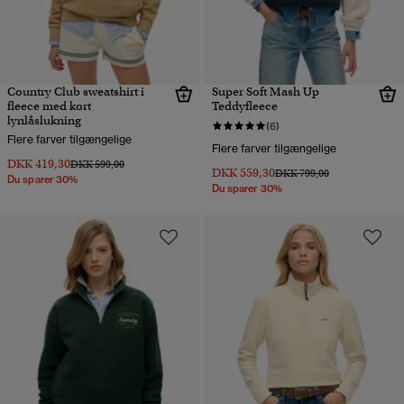
Country Club sweatshirt i
Super Soft Mash Up
fleece med kort
Teddyfleece
lynlåslukning
(6)
Flere farver tilgængelige
Flere farver tilgængelige
DKK 419,30
Pris nedsat fra
til
DKK 599,00
DKK 559,30
Pris nedsat fra
til
DKK 799,00
Du sparer 30%
Du sparer 30%