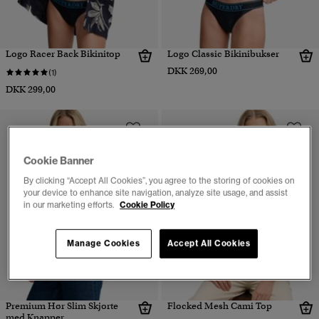
Logo Racer Back Bikinitop
Logo Classic Bikinibukser
DKK 269,00
(1)
DKK 299,00
Cookie Banner
By clicking “Accept All Cookies”, you agree to the storing of cookies on
your device to enhance site navigation, analyze site usage, and assist
in our marketing efforts.
Cookie Policy
Manage Cookies
Accept All Cookies
Premium Hør Slim Skjorte
Flocked Mesh Cami Top
med Knapper