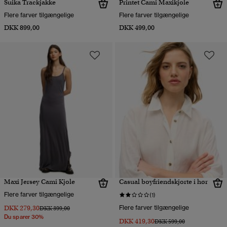
Suika Trackjakke
Printet Cami Maxikjole
Flere farver tilgængelige
Flere farver tilgængelige
DKK 899,00
DKK 499,00
Maxi Jersey Cami Kjole
Casual boyfriendskjorte i hør
Flere farver tilgængelige
(1)
DKK 279,30
Flere farver tilgængelige
Pris nedsat fra
til
DKK 399,00
Du sparer 30%
DKK 419,30
Pris nedsat fra
til
DKK 599,00