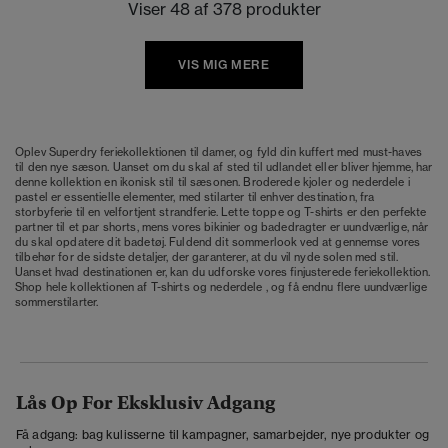
Viser 48 af 378 produkter
VIS MIG MERE
Oplev Superdry feriekollektionen til damer, og fyld din kuffert med must-haves
til den nye sæson. Uanset om du skal af sted til udlandet eller bliver hjemme, har
denne kollektion en ikonisk stil til sæsonen. Broderede kjoler og nederdele i
pastel er essentielle elementer, med stilarter til enhver destination, fra
storbyferie til en velfortjent strandferie. Lette toppe og T-shirts er den perfekte
partner til et par shorts, mens vores bikinier og badedragter er uundværlige, når
du skal opdatere dit badetøj. Fuldend dit sommerlook ved at gennemse vores
tilbehør for de sidste detaljer, der garanterer, at du vil nyde solen med stil.
Uanset hvad destinationen er, kan du udforske vores finjusterede feriekollektion.
Shop hele kollektionen af T-shirts og nederdele , og få endnu flere uundværlige
sommerstilarter.
Lås Op For Eksklusiv Adgang
Få adgang: bag kulisserne til kampagner, samarbejder, nye produkter og