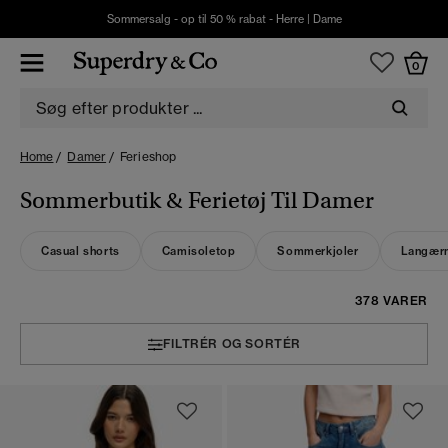
Sommersalg - op til 50 % rabat -
Herre
|
Dame
0
Home
Damer
Ferieshop
Sommerbutik & Ferietøj Til Damer
Casual shorts
Camisoletop
Sommerkjoler
Langærm
378 VARER
FILTRÉR OG SORTÉR