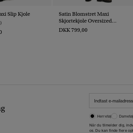
xi Slip Kjole
Satin Blomstret Maxi
Skjortekjole Oversized
1)
Pasform
DKK 799,00
0
ng
Herretøj
Dametø
Når du tilmelder dig, in
os. Du kan finde flere op