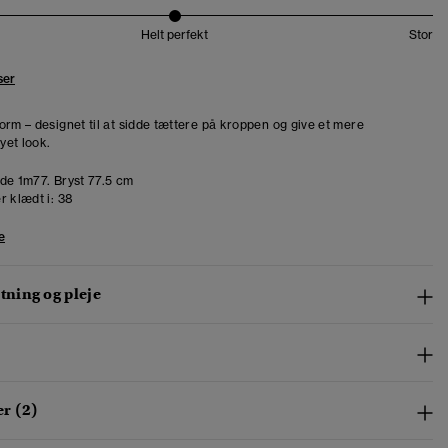
Helt perfekt
Stor
ser
orm – designet til at sidde tættere på kroppen og give et mere
et look.
de 1m77. Bryst 77.5 cm
r klædt i:
38
e
ning og pleje
r (2)