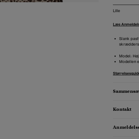
Lille
Læs Anmeldel
Slank pasf
skræddersy
Model:
Høj
Modellen e
Størrelsesguid
Sammensæt
Kontakt
Anmeldelse