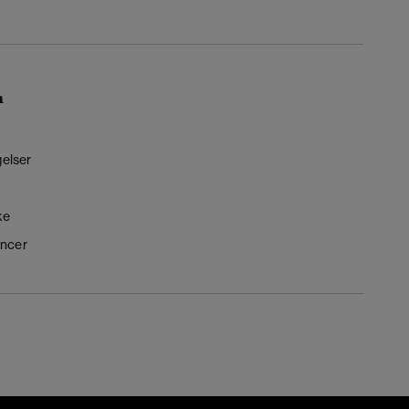
n
gelser
ke
ncer