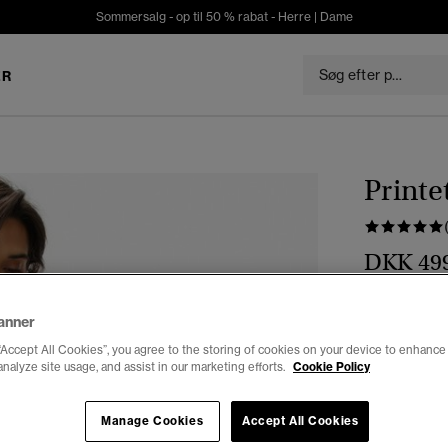
Sommersalg - op til 50 % rabat -
Herre
|
Dame
ER
Printe
DKK 49
Farve:
Brun 
anner
valg
“Accept All Cookies”, you agree to the storing of cookies on your device to enhance 
analyze site usage, and assist in our marketing efforts.
Cookie Policy
Vælg Størrel
Manage Cookies
Accept All Cookies
34
3