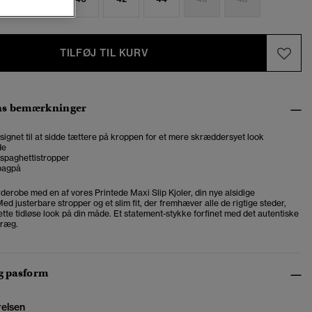
TILFØJ TIL KURV
ns bemærkninger
designet til at sidde tættere på kroppen for et mere skræddersyet look
de
 spaghettistropper
bagpå
derobe med en af vores Printede Maxi Slip Kjoler, din nye alsidige
Med justerbare stropper og et slim fit, der fremhæver alle de rigtige steder,
tte tidløse look på din måde. Et statement-stykke forfinet med det autentiske
præg.
og pasform
relsen