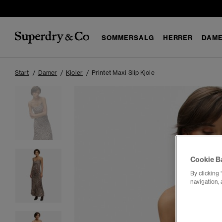
SOMMERSALG
HERRER
DAM
Start
Damer
Kjoler
Printet Maxi Slip Kjole
Cookie B
By clicking 
navigation, 