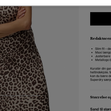
Redaktøre
Slim fit – 
Maxi læng
Justerbare
Metallogo 
Kuratér din gar
heltindekjole. 
kan du bære de
Superdry sær
Størrelse 
5
6
7
8
Sand til stør