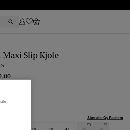
0
t Maxi Slip Kjole
(2)
9,00
leopard
t
site
se:
Størrelse Og Pasform
6
38
40
42
44
46
48