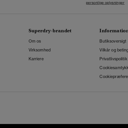
personlige oplysninger
Superdry-brandet
Informatio
Om os
Butiksoversigt
Virksomhed
Vilkår og betin
Karriere
Privatlivspolitik
Cookiesamtyk
Cookiepræfere