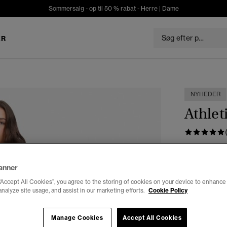
Sommersalg - op til 50 % rabat -
Herre
|
Dame
ER
NYHEDER
Athlet
DKK 29
anner
Farve:
light 
“Accept All Cookies”, you agree to the storing of cookies on your device to enhance 
analyze site usage, and assist in our marketing efforts.
Cookie Policy
Manage Cookies
Accept All Cookies
Vælg Størrel