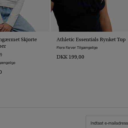
angærmet Skjorte
Athletic Essentials Rynket Top
per
Flere Farver Tilgængelige
2)
DKK 199,00
lgængelige
0