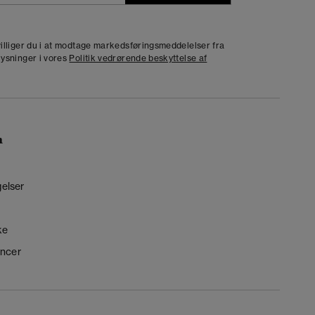
j
dvilliger du i at modtage markedsføringsmeddelelser fra
lysninger i vores
Politik vedrørende beskyttelse af
n
gelser
ke
ncer