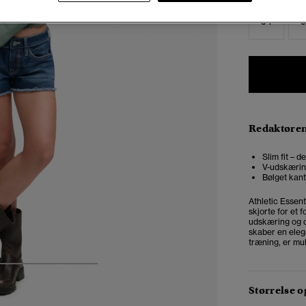
34
3
Redaktøre
Slim fit – 
V-udskærin
Bølget kan
Athletic Essen
skjorte for et 
udskæring og det
skaber en elega
træning, er mu
4
5
6
7
Størrelse 