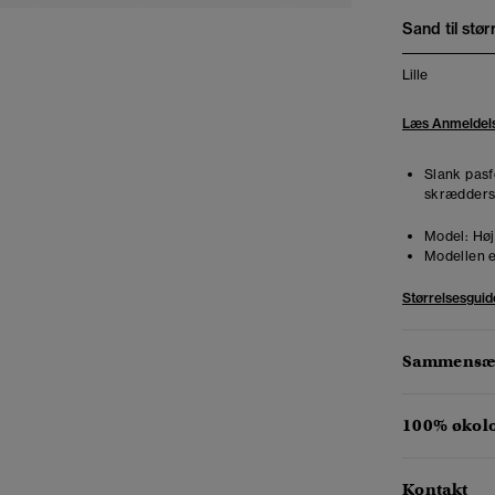
Sand til stør
Lille
Læs Anmeldel
Slank pasf
skræddersy
Model:
Høj
Modellen e
Størrelsesguid
Sammensæt
100% økol
Kontakt