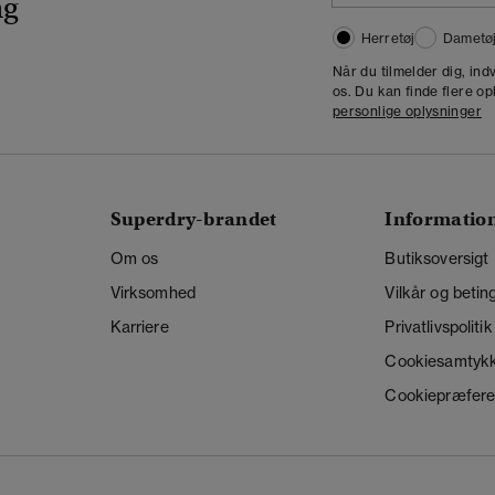
ng
Herretøj
Dametø
Når du tilmelder dig, in
os. Du kan finde flere op
personlige oplysninger
Superdry-brandet
Informatio
Om os
Butiksoversigt
Virksomhed
Vilkår og betin
Karriere
Privatlivspolitik
Cookiesamtyk
Cookiepræfere