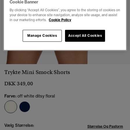
Cookie Banner
By clicking “Accept All Cookies”, you agree to the storing of cookies on
your device to enhance site navigation, analyze site usage, and assist
in our marketing efforts.
Cookie Policy
Manage Cookies
Accept All Cookies
1
2
3
4
5
Trykte Mini Smock Shorts
DKK 349,00
Farve:
off white ditsy floral
valgt
Vælg Størrelse:
Størrelse Og Pasform