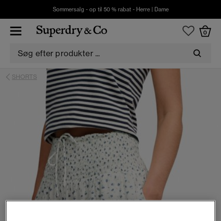
Sommersalg - op til 50 % rabat -
Herre
|
Dame
0
SHORTS