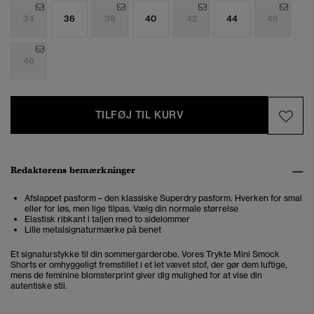
34
36
38
40
42
44
46
48
TILFØJ TIL KURV
Redaktørens bemærkninger
Afslappet pasform – den klassiske Superdry pasform. Hverken for smal
eller for løs, men lige tilpas. Vælg din normale størrelse
Elastisk ribkant i taljen med to sidelommer
Lille metalsignaturmærke på benet
Et signaturstykke til din sommergarderobe. Vores Trykte Mini Smock
Shorts er omhyggeligt fremstillet i et let vævet stof, der gør dem luftige,
mens de feminine blomsterprint giver dig mulighed for at vise din
autentiske stil.