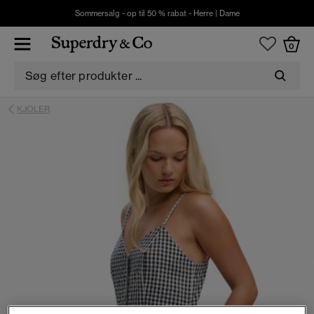
Sommersalg - op til 50 % rabat -
Herre
|
Dame
0
KJOLER