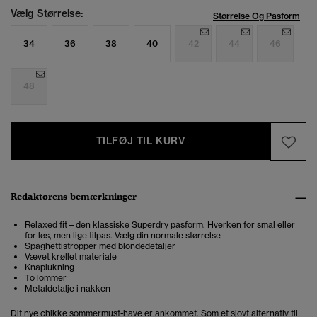
Vælg Størrelse:
Størrelse Og Pasform
34
36
38
40
42
44
46
48
TILFØJ TIL KURV
Redaktørens bemærkninger
Relaxed fit – den klassiske Superdry pasform. Hverken for smal eller
for løs, men lige tilpas. Vælg din normale størrelse
Spaghettistropper med blondedetaljer
Vævet krøllet materiale
Knaplukning
To lommer
Metaldetalje i nakken
Dit nye chikke sommermust-have er ankommet. Som et sjovt alternativ til