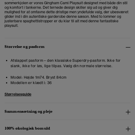
sommerkjolen er vores Gingham Cami Playsuit designet med både din stil
og komfort i tankerne. Det ternede design skiller sig ud og giver dig
mulighed for at omfavne dette dristige men yndefulde valg, der ubesværet
glider ind i din autentiske garderobe denne sæson. Med to lommer og
justerbare spaghettistropper er du klar til alt med denne fantastiske
playsuit.
Størrelse og pasform
Afslappet pasform – den klassiske Superdry-pasform. Ikke for
slank, ikke for løs, lige tilpas. Vælg din normale størrelse.
Model:
Højde 1m74. Bryst 84cm
Modellen er klædt i:
36
Størrelsesguide
Sammensætning og pleje
100% økologisk bomuld