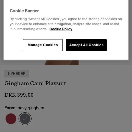
Cookie Banner
By clicking “Accept All Cookies”, you agree to the storing of cookies on
your device to enhance site navigation, analyze site usage, and assist
in our marketing efforts.
Cookie Policy
Manage Cookies
Accept All Cookies
1
2
3
4
5
6
7
8
NYHEDER
Gingham Cami Playsuit
DKK 399,00
Farve:
navy gingham
valgt