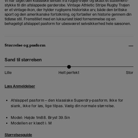
Vi har taget den klassiske silhuet fra rugby-trøjer og skabt et statement-
stykke til din afslappede garderobe.
Vintage Athletic Stripe Rugby Trøjen
er et vintage-ikon, der hylder rugbyens historiske arv, både den britiske
sport og den amerikanske fortolkning, og fortæller en historie gennem din
tidløse stil. Fremstillet med en luksuriøst blød fornemmelse og en
behageligt afslappet pasform for ubesværet selvsikkerhed hele sæsonen.
Størrelse og pasform
Sand til størrelsen
Lille
Helt perfekt
Stor
Læs Anmeldelser
Afslappet pasform – den klassiske Superdry-pasform. Ikke for
slank, ikke for løs, lige tilpas. Vælg din normale størrelse.
Model:
Højde 1m88. Bryst 39.5in
Modellen er klædt i:
M
Størrelsesguide