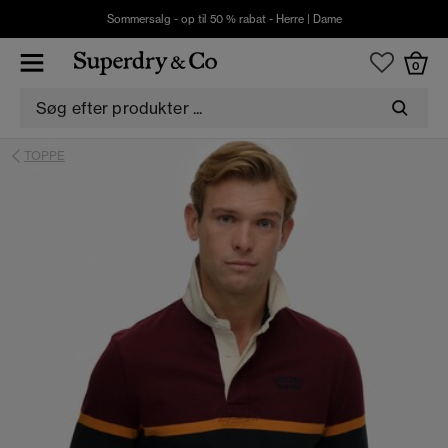
Sommersalg - op til 50 % rabat -
Herre
|
Dame
0
TOPPE