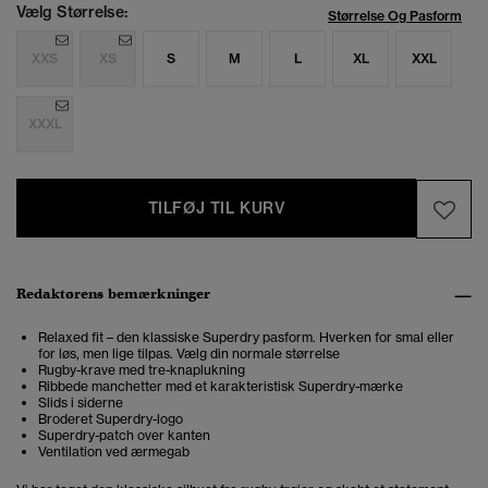
Vælg Størrelse:
Størrelse Og Pasform
XXS
XS
S
M
L
XL
XXL
XXXL
TILFØJ TIL KURV
Redaktørens bemærkninger
Relaxed fit – den klassiske Superdry pasform. Hverken for smal eller
for løs, men lige tilpas. Vælg din normale størrelse
Rugby-krave med tre-knaplukning
Ribbede manchetter med et karakteristisk Superdry-mærke
Slids i siderne
Broderet Superdry-logo
Superdry-patch over kanten
Ventilation ved ærmegab