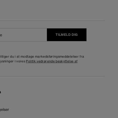
TILMELD DIG
j
dvilliger du i at modtage markedsføringsmeddelelser fra
lysninger i vores
Politik vedrørende beskyttelse af
n
gelser