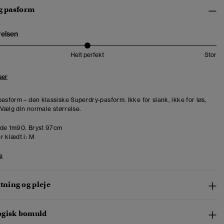
og pasform
relsen
Helt perfekt
Stor
ser
pasform – den klassiske Superdry-pasform. Ikke for slank, ikke for løs,
. Vælg din normale størrelse.
de 1m90. Bryst 97cm
r klædt i:
M
e
ning og pleje
ogisk bomuld