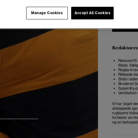
Manage Cookies
Accept All Cookies
Redaktøre
Relaxed fit
tilpas. Væl
Rugby-krav
Ribbede ma
Slids i side
Broderet S
Superdry-p
Ventilatio
Vi har taget de
afslappede ga
rugbyens histo
fortæller en hi
4
5
6
og en behageli