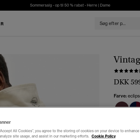
Sommersalg - op til 50 % rabat -
Herre
|
Dame
ER
Vintag
DKK 59
Farve:
eclip
anner
Vælg Størrel
“Accept All Cookies”, you agree to the storing of cookies on your device to enhance 
analyze site usage, and assist in our marketing efforts.
Cookie Policy
XXS
X