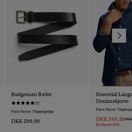
Badgeman Bælte
Essential Lan
Denimskjorte
(1)
Flere Farver Tilgænge
Flere Farver Tilgængelige
DKK 349,30
Pris 
DKK 
DKK 299,00
Du Sparer 30%