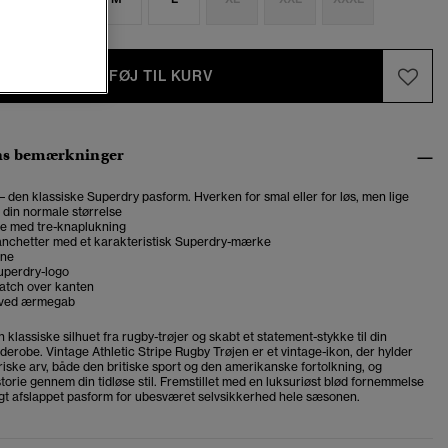
TILFØJ TIL KURV
ns bemærkninger
 – den klassiske Superdry pasform. Hverken for smal eller for løs, men lige
g din normale størrelse
e med tre-knaplukning
nchetter med et karakteristisk Superdry-mærke
rne
uperdry-logo
atch over kanten
n ved ærmegab
n klassiske silhuet fra rugby-trøjer og skabt et statement-stykke til din
rderobe.
Vintage Athletic Stripe Rugby Trøjen er et vintage-ikon, der hylder
riske arv, både den britiske sport og den amerikanske fortolkning, og
storie gennem din tidløse stil. Fremstillet med en luksuriøst blød fornemmelse
gt afslappet pasform for ubesværet selvsikkerhed hele sæsonen.