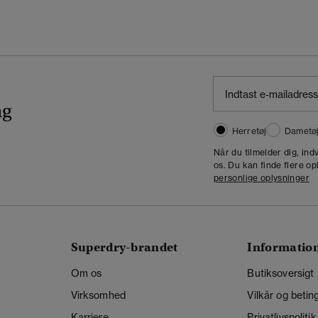
ng
Herretøj
Dametø
Når du tilmelder dig, in
os. Du kan finde flere op
personlige oplysninger
Superdry-brandet
Informatio
Om os
Butiksoversigt
Virksomhed
Vilkår og betin
Karriere
Privatlivspolitik