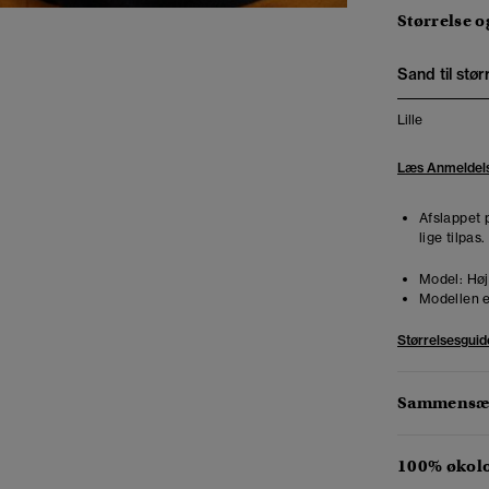
Størrelse 
Sand til stør
Lille
Læs Anmeldel
Afslappet 
lige tilpas
Model:
Høj
Modellen e
Størrelsesguid
Sammensæt
100% økol