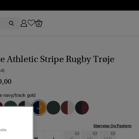
0
e Athletic Stripe Rugby Trøje
(4)
9,00
se navy/track gold
valgt
se:
Størrelse Og Pasform
site
S
S
M
L
XL
XXL
XXXL