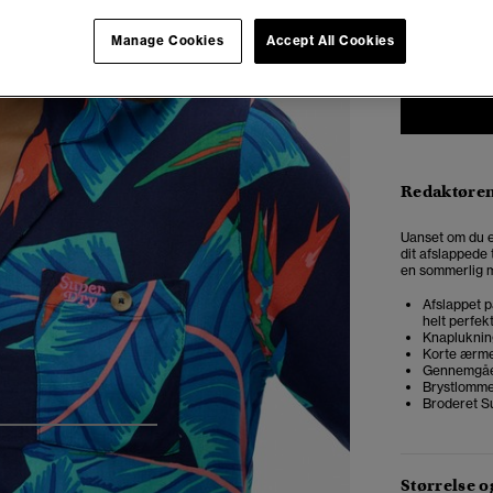
34
3
Manage Cookies
Accept All Cookies
Redaktøre
Uanset om du er 
dit afslappede
en sommerlig må
Afslappet p
helt perfek
Knapluknin
Korte ærm
Gennemgåe
Brystlomme
Broderet S
4
5
6
7
Størrelse 