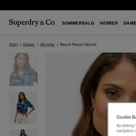
SOMMERSALG
HERRER
DAM
Start
Damer
Skjorter
Beach Resort skjorte
Cookie B
By clicking 
navigation, 