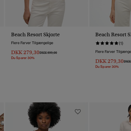
Beach Resort Skjorte
Beach Resort S
Flere Farver Tilgængelige
(1)
DKK 279,30
Flere Farver Tilgænge
Pris Nedsat Fra
Til
DKK 399,00
Du Sparer 30%
DKK 279,30
Pris 
DKK 
Du Sparer 30%