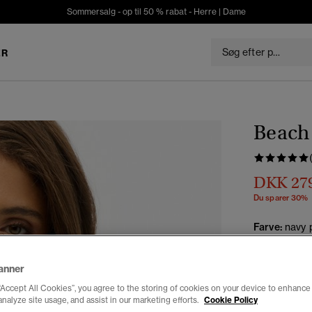
Sommersalg - op til 50 % rabat -
Herre
|
Dame
ER
Beach 
DKK 27
Du sparer 30%
Farve:
navy 
valg
anner
“Accept All Cookies”, you agree to the storing of cookies on your device to enhance 
Vælg Størrel
analyze site usage, and assist in our marketing efforts.
Cookie Policy