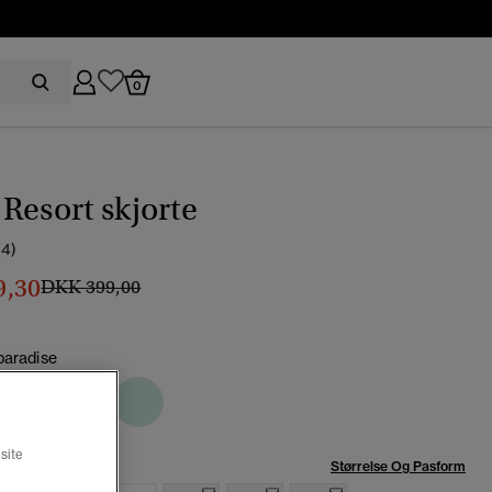
0
Resort skjorte
(4)
9,30
Pris nedsat fra
til
DKK 399,00
paradise
t
site
se:
Størrelse Og Pasform