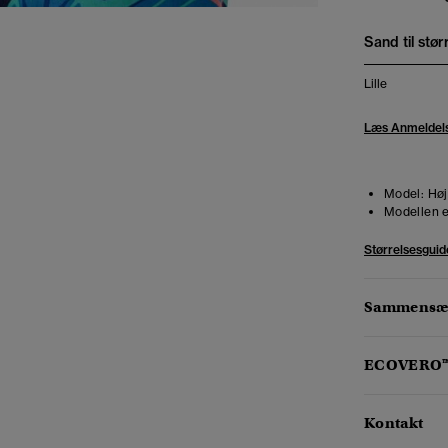
Sand til stør
Lille
Læs Anmeldel
Model:
Høj
Modellen e
Størrelsesguid
Sammensæt
ECOVERO
Kontakt