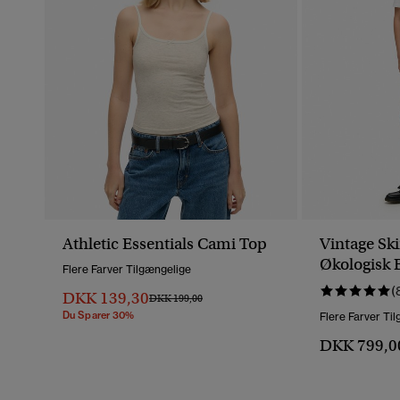
Athletic Essentials Cami Top
Vintage Ski
Økologisk
Flere Farver Tilgængelige
Mellemhøj 
(
DKK 139,30
Pris Nedsat Fra
Til
DKK 199,00
Du Sparer 30%
Flere Farver Ti
DKK 799,0