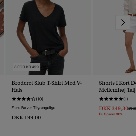
3 FOR KR.499
Broderet Slub T-Shirt Med V-
Shorts I Kort 
Hals
Mellemhøj Talj
(10)
(1)
DKK 349,30
Flere Farver Tilgængelige
Pris 
DKK 
Du Sparer 30%
DKK 199,00