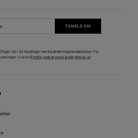
TILMELD DIG
j
dvilliger du i at modtage markedsføringsmeddelelser fra
lysninger i vores
Politik vedrørende beskyttelse af
n
gelser
ke