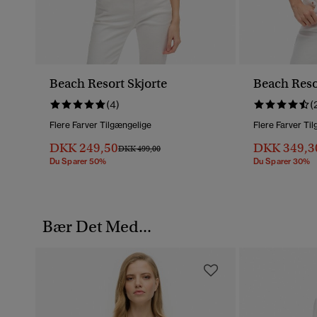
Beach Resort Skjorte
Beach Reso
(4)
(
Flere Farver Tilgængelige
Flere Farver Ti
DKK 249,50
DKK 349,3
Pris Nedsat Fra
Til
DKK 499,00
Du Sparer 50%
Du Sparer 30%
Bær Det Med...