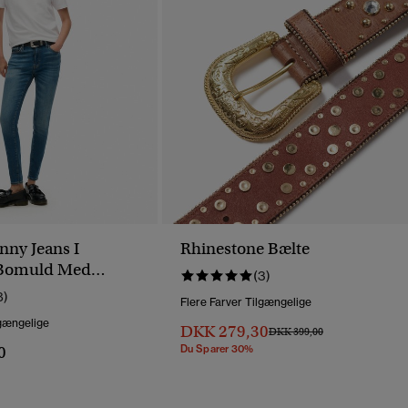
nny Jeans I
Rhinestone Bælte
 Bomuld Med
(3)
Talje
8)
Flere Farver Tilgængelige
lgængelige
DKK 279,30
Pris Nedsat Fra
Til
DKK 399,00
0
Du Sparer 30%