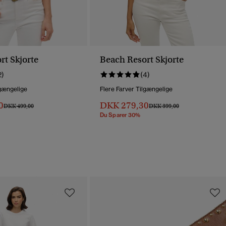
rt Skjorte
Beach Resort Skjorte
2)
(4)
lgængelige
Flere Farver Tilgængelige
0
DKK 279,30
Pris Nedsat Fra
Til
Pris Nedsat Fra
Til
DKK 499,00
DKK 399,00
Du Sparer 30%