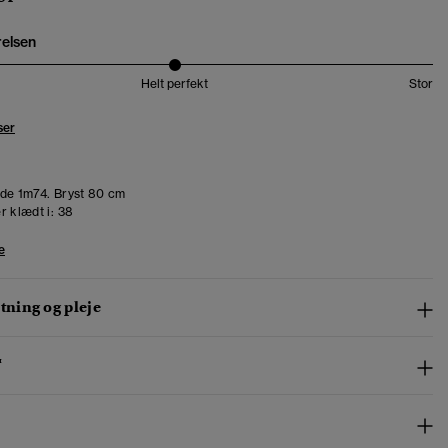
relsen
Helt perfekt
Stor
ser
de 1m74. Bryst 80 cm
r klædt i:
38
e
ning og pleje
™