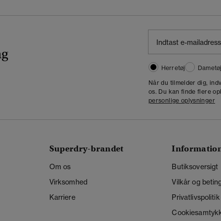
ng
Herretøj
Dametø
Når du tilmelder dig, in
os. Du kan finde flere op
personlige oplysninger
Superdry-brandet
Informatio
Om os
Butiksoversigt
Virksomhed
Vilkår og betin
Karriere
Privatlivspolitik
Cookiesamtyk