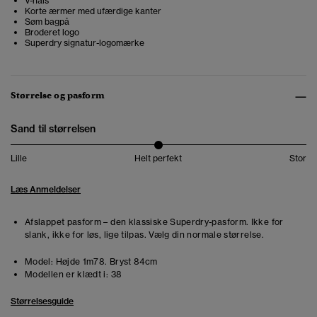
V-hals
Korte ærmer med ufærdige kanter
Søm bagpå
Broderet logo
Superdry signatur-logomærke
Størrelse og pasform
Sand til størrelsen
Lille
Helt perfekt
Stor
Læs Anmeldelser
Afslappet pasform – den klassiske Superdry-pasform. Ikke for
slank, ikke for løs, lige tilpas. Vælg din normale størrelse.
Model:
Højde 1m78. Bryst 84cm
Modellen er klædt i:
38
Størrelsesguide