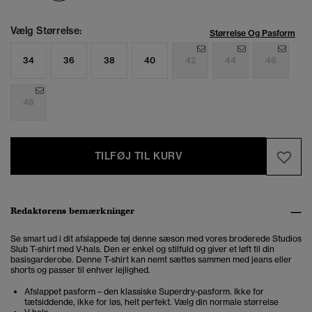
Vælg Størrelse:
Størrelse Og Pasform
34
36
38
40
42
44
46
48
TILFØJ TIL KURV
Redaktørens bemærkninger
Se smart ud i dit afslappede tøj denne sæson med vores broderede Studios
Slub T-shirt med V-hals. Den er enkel og stilfuld og giver et løft til din
basisgarderobe. Denne T-shirt kan nemt sættes sammen med jeans eller
shorts og passer til enhver lejlighed.
Afslappet pasform – den klassiske Superdry-pasform. Ikke for
tætsiddende, ikke for løs, helt perfekt. Vælg din normale størrelse