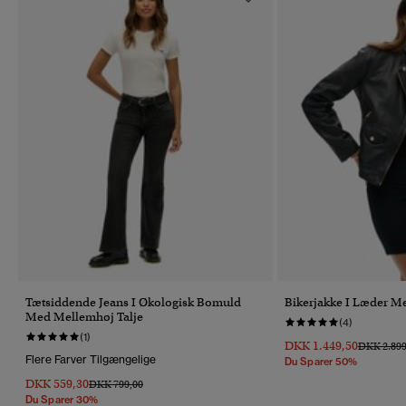
Tætsiddende Jeans I Økologisk Bomuld
Bikerjakke I Læder Me
Med Mellemhøj Talje
(4)
(1)
DKK 1.449,50
Pris Nedsa
DKK 2.899
Flere Farver Tilgængelige
Du Sparer 50%
DKK 559,30
Pris Nedsat Fra
Til
DKK 799,00
Du Sparer 30%