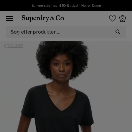
Sommersalg - op til 50 % rabat -
Herre
|
Dame
0
T-SHIRTS