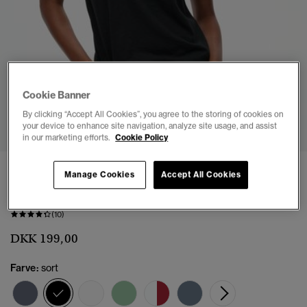
Cookie Banner
1
2
3
4
5
6
7
By clicking “Accept All Cookies”, you agree to the storing of cookies on
your device to enhance site navigation, analyze site usage, and assist
in our marketing efforts.
Cookie Policy
3 FOR KR.499
Manage Cookies
Accept All Cookies
Broderet Slub T-shirt med V-hals
(10)
DKK 199,00
Farve:
sort
valgt