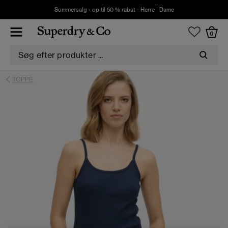
Sommersalg - op til 50 % rabat -
Herre
|
Dame
0
TOPPE