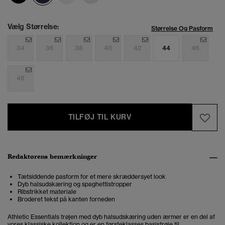
Vælg Størrelse:
Størrelse Og Pasform
34
36
38
40
42
44
46
48
TILFØJ TIL KURV
Redaktørens bemærkninger
Tætsiddende pasform for et mere skræddersyet look
Dyb halsudskæring og spaghettistropper
Ribstrikket materiale
Broderet tekst på kanten forneden
Athletic Essentials trøjen med dyb halsudskæring uden ærmer er en del af
vores klassiske kollektion og er en førsteklasses basistrøje til