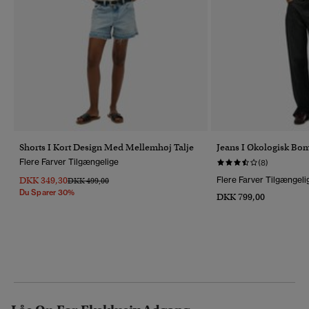
Shorts I Kort Design Med Mellemhøj Talje
Jeans I Økologisk Bo
Flere Farver Tilgængelige
(8)
DKK 349,30
Flere Farver Tilgængeli
Pris Nedsat Fra
Til
DKK 499,00
Du Sparer 30%
DKK 799,00