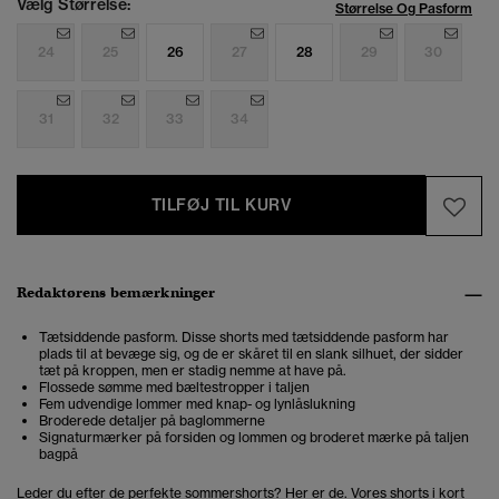
Vælg Størrelse:
Størrelse Og Pasform
24
25
26
27
28
29
30
31
32
33
34
TILFØJ TIL KURV
Redaktørens bemærkninger
Tætsiddende pasform. Disse shorts med tætsiddende pasform har
plads til at bevæge sig, og de er skåret til en slank silhuet, der sidder
tæt på kroppen, men er stadig nemme at have på.
Flossede sømme med bæltestropper i taljen
Fem udvendige lommer med knap- og lynlåslukning
Broderede detaljer på baglommerne
Signaturmærker på forsiden og lommen og broderet mærke på taljen
bagpå
Leder du efter de perfekte sommershorts? Her er de. Vores shorts i kort