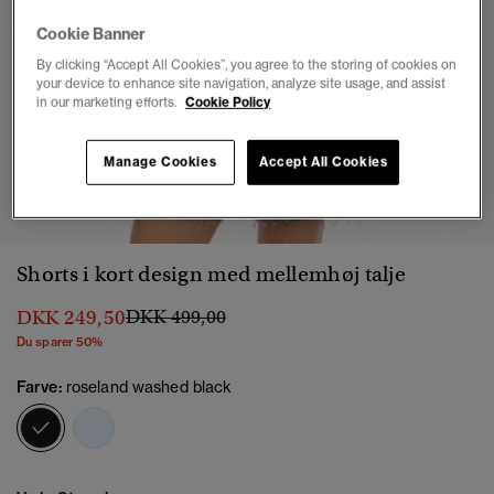
Cookie Banner
By clicking “Accept All Cookies”, you agree to the storing of cookies on
your device to enhance site navigation, analyze site usage, and assist
in our marketing efforts.
Cookie Policy
Manage Cookies
Accept All Cookies
1
2
3
4
5
6
7
Shorts i kort design med mellemhøj talje
Pris nedsat fra
til
DKK 249,50
DKK 499,00
Du sparer 50%
Farve:
roseland washed black
valgt