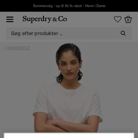
Sommersalg - op til 50 % rabat -
Herre
|
Dame
0
UNDERDELE