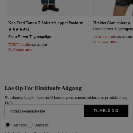
Neo Trad Tattoo T-Shirt Afslappet Pasform
Hæklet Camisoletop
Flere Farver Tilgængeli
(2)
Flere Farver Tilgængelige
DKK 279,30
Pris Nedsat 
T
DKK 399,00
Du Sparer 30%
DKK 244,30
Pris Nedsat Fra
Til
DKK 349,00
Du Sparer 30%
Lås Op For Eksklusiv Adgang
Få adgang: bag kulisserne til kampagner, samarbejder, nye produkter og
salg.
TILMELD DIG
Herretøj
Dametøj