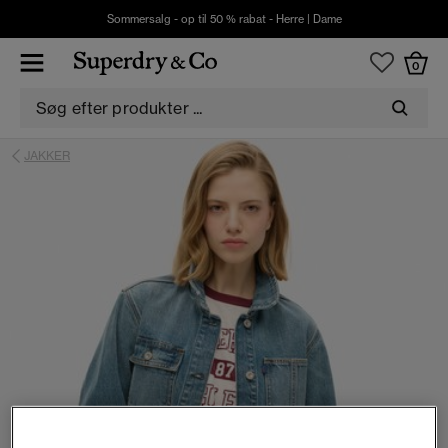
Sommersalg - op til 50 % rabat -
Herre
|
Dame
0
JAKKER