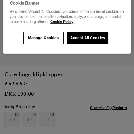
Cookie Banner
By clicking “Accept All Cookies”, you agree to the storing of cookies on
your device to enhance site navigation, analyze site usage, and assist
in our marketing efforts.
Cookie Policy
Manage Cookies
Accept All Cookies
1
2
3
Core Logo klipklapper
(2)
DKK 199,00
Vælg Størrelse:
Størrelse Og Pasform
3-4
5-6
7-8