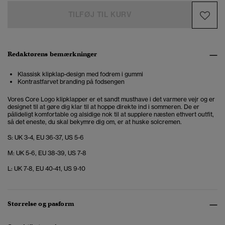
TILFØJ TIL KURV
Redaktørens bemærkninger
Klassisk klipklap-design med fodrem i gummi
Kontrastfarvet branding på fodsengen
Vores Core Logo klipklapper er et sandt musthave i det varmere vejr og er
designet til at gøre dig klar til at hoppe direkte ind i sommeren. De er
pålideligt komfortable og alsidige nok til at supplere næsten ethvert outfit,
så det eneste, du skal bekymre dig om, er at huske solcremen.
S: UK 3-4, EU 36-37, US 5-6
M: UK 5-6, EU 38-39, US 7-8
L: UK 7-8, EU 40-41, US 9-10
Størrelse og pasform