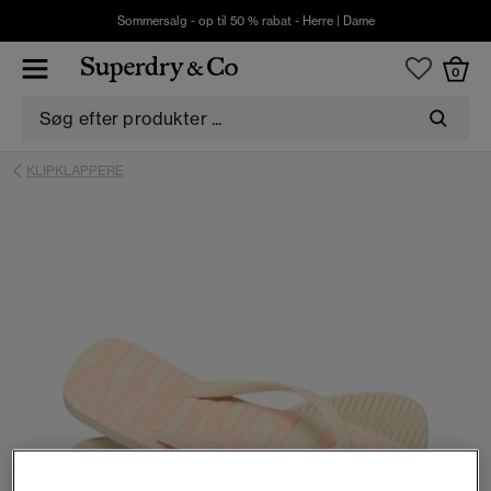
Sommersalg - op til 50 % rabat -
Herre
|
Dame
0
KLIPKLAPPERE