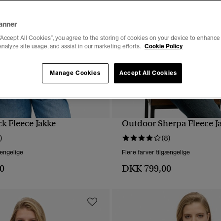
anner
“Accept All Cookies”, you agree to the storing of cookies on your device to enhance 
analyze site usage, and assist in our marketing efforts.
Cookie Policy
Manage Cookies
Accept All Cookies
k Fleece Jakke
Outdoor Sherpa Fleece J
HURTIGVISNING
HURTIGVISNING
)
(8)
gængelige
Flere farver tilgængelige
0
DKK 799,00