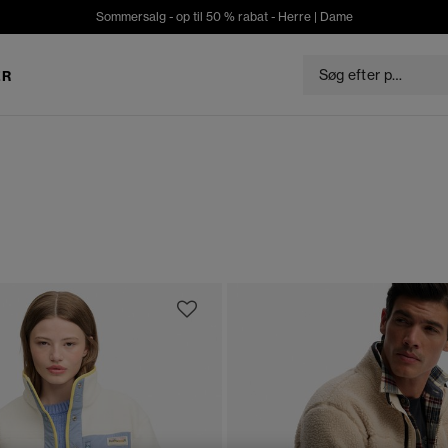
Sommersalg - op til 50 % rabat -
Herre
|
Dame
ER