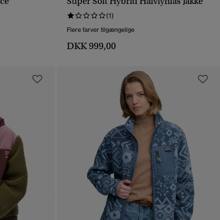
ece
Super Soft Hybrid Halvlynlås Jakke
HURTIGVISNING
(1)
Flere farver tilgængelige
DKK 999,00