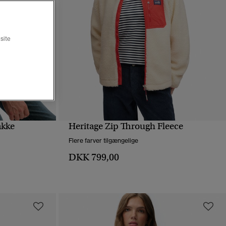
site
akke
Heritage Zip Through Fleece
HURTIGVISNING
Flere farver tilgængelige
DKK 799,00