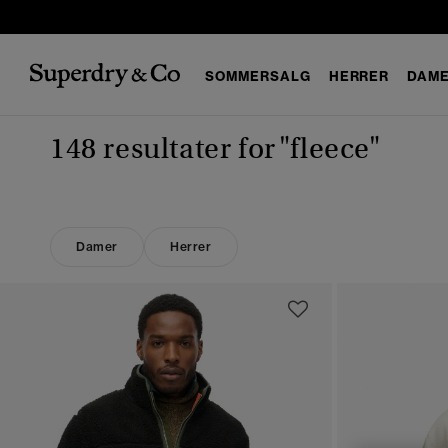
SOMMERSALG
HERRER
DAM
148 resultater for
"fleece"
Damer
Herrer