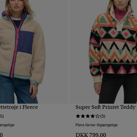
tetrøje i Fleece
Super Soft Printet Teddy
HURTIGVISNING
HURTIGVISNING
15)
(5)
gængelige
Flere farver tilgængelige
0
DKK 799,00