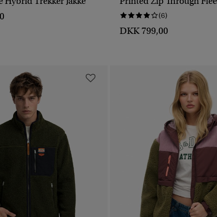
e Hybrid Trekker Jakke
Printed Zip Through Fle
HURTIGVISNING
HURTIGVISNING
0
(6)
DKK 799,00