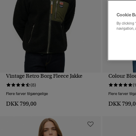
Cookie B
By clicking 
navigation, 
Vintage Retro Borg Fleece Jakke
Colour Bloc
HURTIGVISNING
(8)
(1
Flere farver tilgængelige
Flere farver til
DKK 799,00
DKK 799,0