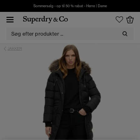
Sommersalg - op til 50 % rabat -
Herre
|
Dame
0
JAKKER