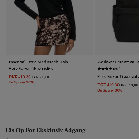
Essential-Trøje Med Mock-Hals
Workwear Montana Ry
Flere Farver Tilgængelige
(3)
DKK 419,30
Flere Farver Tilgængeli
Pris Nedsat Fra
Til
DKK 599,00
Du Sparer 30%
DKK 419,30
Pris Nedsat 
T
DKK 599,00
Du Sparer 30%
Lås Op For Eksklusiv Adgang