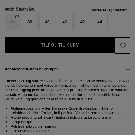
Vælg Størrelse:
Størrelse Og Pasform
34
36
38
40
42
44
TILFØJ TIL KURV
Redaktørens bemærkninger
Enhver god dag starter med en pålidelig jakke. Forbliv behageligt tilpas og
trendy hele dagen med vores lange Everest frakke med imiteret pels, der
har en aftagelig pelskant og et væld af praktiske lommer. Med sin stilfulde
længde vil denne flatterende stil komplimentere alle dine outfits til det
kølige vejr – og gøre det let at få en autentisk silhuet.
Afslappet pasform – den klassiske Superdry-pasform. Ikke for
tætsiddende, ikke for løs, helt perfekt. Vælg din normale størrelse
Hætte med aftagelig kant i imiteret pels og justerbare snører
Langt design
Polstret hele vejen igennem
Fire udvendige lommer