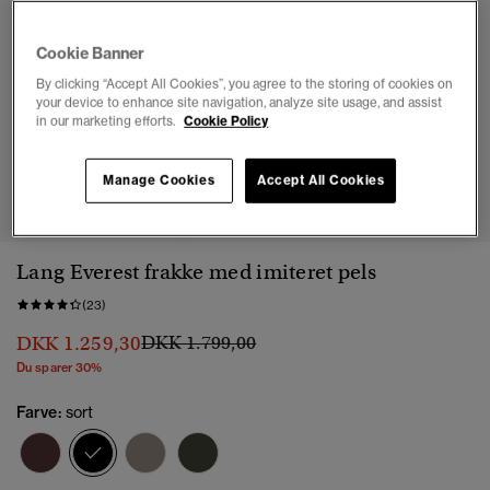
Cookie Banner
By clicking “Accept All Cookies”, you agree to the storing of cookies on
your device to enhance site navigation, analyze site usage, and assist
in our marketing efforts.
Cookie Policy
1
2
3
4
5
6
7
Manage Cookies
Accept All Cookies
Lang Everest frakke med imiteret pels
(23)
Pris nedsat fra
til
DKK 1.259,30
DKK 1.799,00
Du sparer 30%
Farve:
sort
valgt