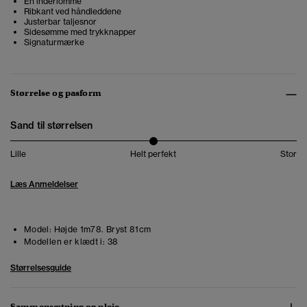
En inderlomme
Ribkant ved håndleddene
Justerbar taljesnor
Sidesømme med trykknapper
Signaturmærke
Størrelse og pasform
Sand til størrelsen
Lille
Helt perfekt
Stor
Læs Anmeldelser
Model:
Højde 1m78. Bryst 81cm
Modellen er klædt i:
38
Størrelsesguide
Sammensætning og pleje