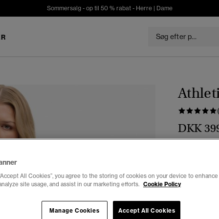
Sommersalg - op til 50 % rabat -
Herre
|
Dame
ER
Athlet
DKK 39
Farve:
navy 
anner
“Accept All Cookies”, you agree to the storing of cookies on your device to enhance 
analyze site usage, and assist in our marketing efforts.
Cookie Policy
Vælg Størrel
Manage Cookies
Accept All Cookies
34
3