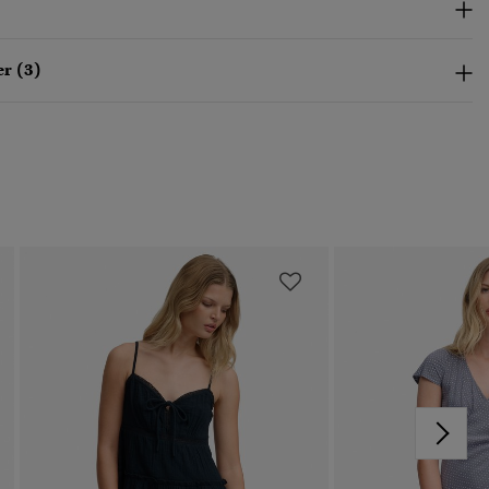
r (3)