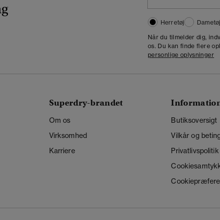
ng
Herretøj
Dametø
Når du tilmelder dig, in
os. Du kan finde flere op
personlige oplysninger
Superdry-brandet
Informatio
Om os
Butiksoversigt
Virksomhed
Vilkår og betin
Karriere
Privatlivspolitik
Cookiesamtyk
Cookiepræfere