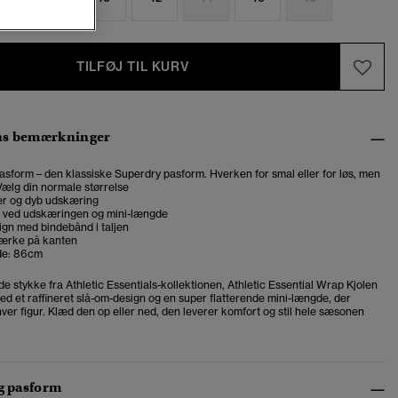
TILFØJ TIL KURV
ns bemærkninger
asform – den klassiske Superdry pasform. Hverken for smal eller for løs, men
. Vælg din normale størrelse
r og dyb udskæring
 ved udskæringen og mini-længde
gn med bindebånd i taljen
ærke på kanten
e: 86cm
 stykke fra Athletic Essentials-kollektionen, Athletic Essential Wrap Kjolen
med et raffineret slå-om-design og en super flatterende mini-længde, der
er figur. Klæd den op eller ned, den leverer komfort og stil hele sæsonen
og pasform