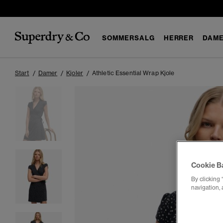
SOMMERSALG
HERRER
DAM
Start
Damer
Kjoler
Athletic Essential Wrap Kjole
Cookie B
By clicking 
navigation, 