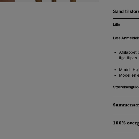
Sand til stør
Lille
Læs Anmeldel
Afslappet 
lige tilpas
Model:
Høj
Modellen e
Størrelsesguid
Sammensæt
100% over