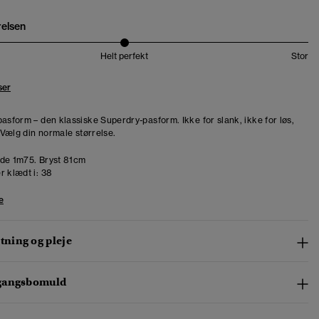
relsen
Helt perfekt
Stor
ser
pasform – den klassiske Superdry-pasform. Ikke for slank, ikke for løs,
. Vælg din normale størrelse.
de 1m75. Bryst 81cm
r klædt i:
38
e
ning og pleje
gangsbomuld