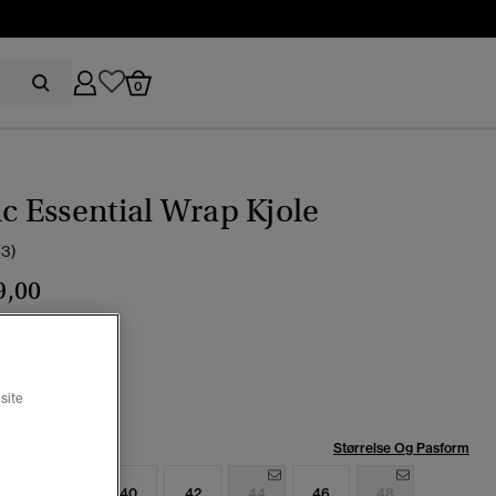
0
ic Essential Wrap Kjole
(3)
9,00
petal dp
valgt
site
se:
Størrelse Og Pasform
6
38
40
42
44
46
48