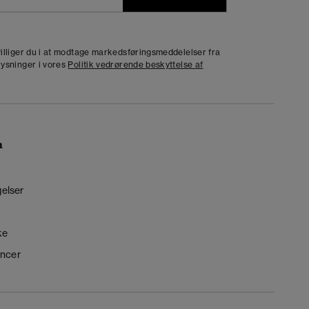
j
dvilliger du i at modtage markedsføringsmeddelelser fra
lysninger i vores
Politik vedrørende beskyttelse af
n
gelser
ke
ncer