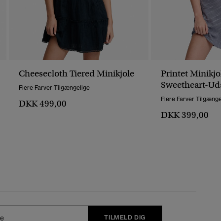
Cheesecloth Tiered Minikjole
Printet Minikj
Sweetheart-Ud
Flere Farver Tilgængelige
Korte Ærmer
Flere Farver Tilgænge
DKK 499,00
DKK 399,00
TILMELD DIG