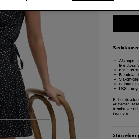
Redaktøre
Afslappet p
lige tilpas
Korte ærme
Blondekant
Slå-om-desi
Signatur-m
UK8 Længd
Et fremtrædende
er fremstillet 
fremhæver enhv
igennem.
5
6
7
8
Størrelse 