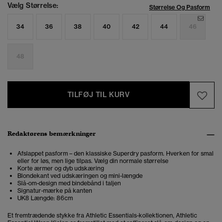
Vælg Størrelse:
Størrelse Og Pasform
34
36
38
40
42
44
46
48
TILFØJ TIL KURV
Redaktørens bemærkninger
Afslappet pasform – den klassiske Superdry pasform. Hverken for smal
eller for løs, men lige tilpas. Vælg din normale størrelse
Korte ærmer og dyb udskæring
Blondekant ved udskæringen og mini-længde
Slå-om-design med bindebånd i taljen
Signatur-mærke på kanten
UK8 Længde: 86cm
Et fremtrædende stykke fra Athletic Essentials-kollektionen, Athletic