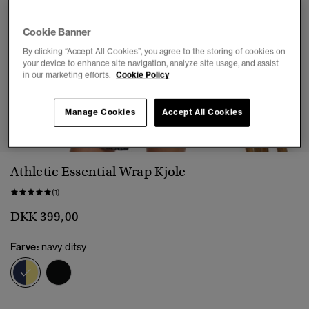
Cookie Banner
By clicking “Accept All Cookies”, you agree to the storing of cookies on
your device to enhance site navigation, analyze site usage, and assist
in our marketing efforts.
Cookie Policy
1
2
3
4
5
6
Manage Cookies
Accept All Cookies
Athletic Essential Wrap Kjole
(1)
DKK 399,00
Farve:
navy ditsy
valgt