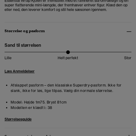
Essential Wrap Kjolen er fremstillet med et raffineret slå-om-design og en
super flatterende mini-længde, der fremhæver enhver figur. Klæd den op
eller ned, den leverer komfort og stil hele sæsonen igennem.
Størrelse og pasform
Sand til størrelsen
Lille
Helt perfekt
Stor
Læs Anmeldelser
Afslappet pasform – den klassiske Superdry-pasform. Ikke for
slank, ikke for løs, lige tilpas. Vælg din normale størrelse.
Model:
Højde 1m75. Bryst 81cm
Modellen er klædt i:
38
Størrelsesguide