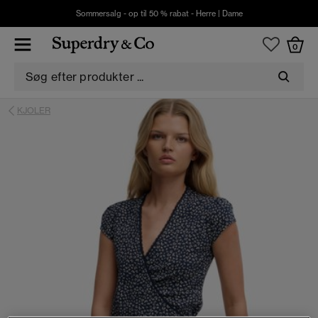
Sommersalg - op til 50 % rabat -
Herre
|
Dame
0
KJOLER