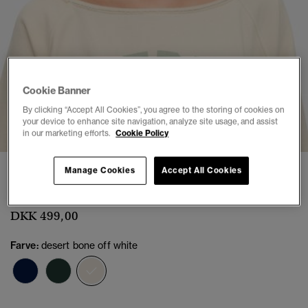
Cookie Banner
By clicking “Accept All Cookies”, you agree to the storing of cookies on
1
2
3
4
5
your device to enhance site navigation, analyze site usage, and assist
in our marketing efforts.
Cookie Policy
Athletic Essentials Bardot Sweatshirt
Manage Cookies
Accept All Cookies
(6)
DKK 499,00
Farve:
desert bone off white
valgt