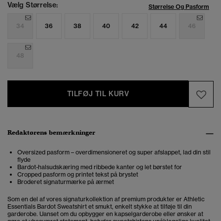
Vælg Størrelse:
Størrelse Og Pasform
34
36
38
40
42
44
46
48
TILFØJ TIL KURV
Redaktørens bemærkninger
Oversized pasform – overdimensioneret og super afslappet, lad din stil
flyde
Bardot-halsudskæring med ribbede kanter og let børstet for
Cropped pasform og printet tekst på brystet
Broderet signaturmærke på ærmet
Som en del af vores signaturkollektion af premium produkter er Athletic
Essentials Bardot Sweatshirt et smukt, enkelt stykke at tilføje til din
garderobe. Uanset om du opbygger en kapselgarderobe eller ønsker at