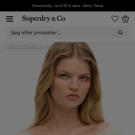
Sommersalg - op til 50 % rabat -
Herre
|
Dame
0
HAETTETROJER OG SWEATSHIRTS