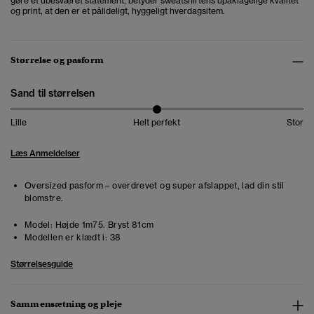
gøre et ubesværet statement, betyder sweatshirtens upåklagelige kvalitet
og print, at den er et pålideligt, hyggeligt hverdagsitem.
Størrelse og pasform
Sand til størrelsen
Lille
Helt perfekt
Stor
Læs Anmeldelser
Oversized pasform – overdrevet og super afslappet, lad din stil
blomstre.
Model:
Højde 1m75. Bryst 81cm
Modellen er klædt i:
38
Størrelsesguide
Sammensætning og pleje