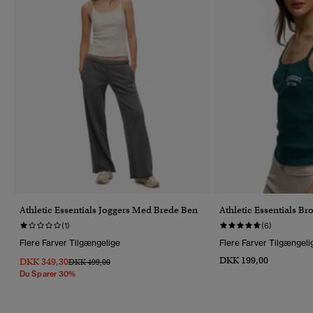
Athletic Essentials Joggers Med Brede Ben
Athletic Essentials B
(1)
(6)
Flere Farver Tilgængelige
Flere Farver Tilgængeli
DKK 199,00
DKK 349,30
Pris Nedsat Fra
Til
DKK 499,00
Du Sparer 30%