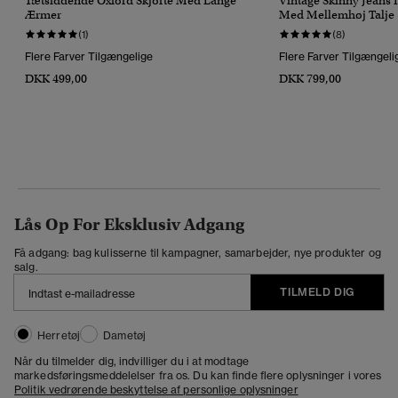
Tætsiddende Oxford Skjorte Med Lange
Vintage Skinny Jeans
Ærmer
Med Mellemhøj Talje
(1)
(8)
Flere Farver Tilgængelige
Flere Farver Tilgængeli
DKK 499,00
DKK 799,00
Lås Op For Eksklusiv Adgang
Få adgang: bag kulisserne til kampagner, samarbejder, nye produkter og
salg.
TILMELD DIG
Herretøj
Dametøj
Når du tilmelder dig, indvilliger du i at modtage
markedsføringsmeddelelser fra os. Du kan finde flere oplysninger i vores
Politik vedrørende beskyttelse af personlige oplysninger