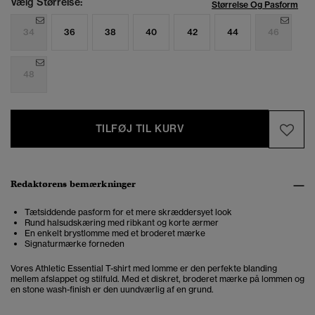
Vælg Størrelse:
Størrelse Og Pasform
34
36
38
40
42
44
46
48
TILFØJ TIL KURV
Redaktørens bemærkninger
Tætsiddende pasform for et mere skræddersyet look
Rund halsudskæring med ribkant og korte ærmer
En enkelt brystlomme med et broderet mærke
Signaturmærke forneden
Vores Athletic Essential T-shirt med lomme er den perfekte blanding
mellem afslappet og stilfuld. Med et diskret, broderet mærke på lommen og
en stone wash-finish er den uundværlig af en grund.