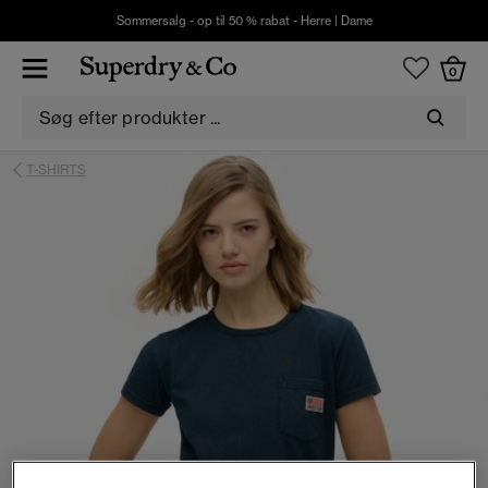
Sommersalg - op til 50 % rabat -
Herre
|
Dame
0
T-SHIRTS