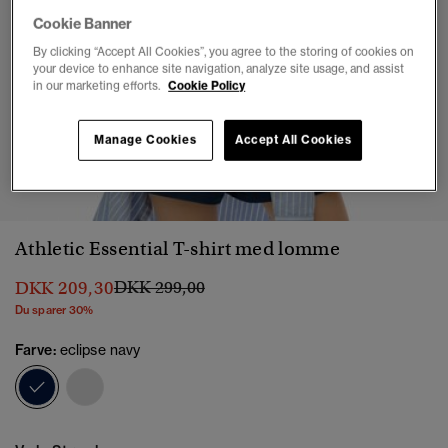
Cookie Banner
By clicking “Accept All Cookies”, you agree to the storing of cookies on
your device to enhance site navigation, analyze site usage, and assist
in our marketing efforts.
Cookie Policy
Manage Cookies
Accept All Cookies
1
2
3
4
5
6
Athletic Essential T-shirt med lomme
Pris nedsat fra
til
DKK 209,30
DKK 299,00
Du sparer 30%
Farve:
eclipse navy
valgt