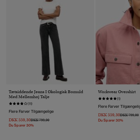
Tætsiddende Jeans I Økologisk Bomuld
Workwear Overshirt
Med Mellemhøj Talje
(1)
(11)
Flere Farver Tilgængeli
Flere Farver Tilgængelige
DKK 559,30
Pris Nedsat 
T
DKK 799,00
DKK 559,30
Pris Nedsat Fra
Til
DKK 799,00
Du Sparer 30%
Du Sparer 30%