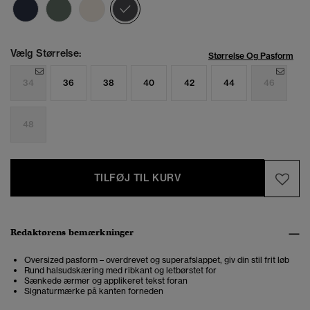
valgt
Vælg Størrelse:
Størrelse Og Pasform
34
36
38
40
42
44
46
48
TILFØJ TIL KURV
Redaktørens bemærkninger
Oversized pasform – overdrevet og superafslappet, giv din stil frit løb
Rund halsudskæring med ribkant og letbørstet for
Sænkede ærmer og applikeret tekst foran
Signaturmærke på kanten forneden