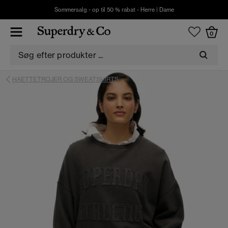
Sommersalg - op til 50 % rabat -
Herre
|
Dame
0
HAETTETROJER OG SWEATSHIRTS