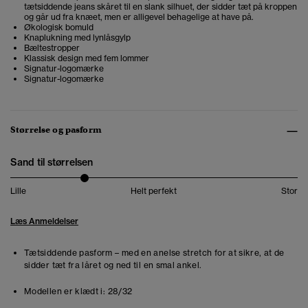
tætsiddende jeans skåret til en slank silhuet, der sidder tæt på kroppen
og går ud fra knæet, men er alligevel behagelige at have på.
Økologisk bomuld
Knaplukning med lynlåsgylp
Bæltestropper
Klassisk design med fem lommer
Signatur-logomærke
Signatur-logomærke
Størrelse og pasform
Sand til størrelsen
Lille
Helt perfekt
Stor
Læs Anmeldelser
Tætsiddende pasform – med en anelse stretch for at sikre, at de
sidder tæt fra låret og ned til en smal ankel.
Modellen er klædt i:
28/32