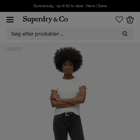
Sommersalg - op til 50 % rabat -
Herre
|
Dame
0
DAMER