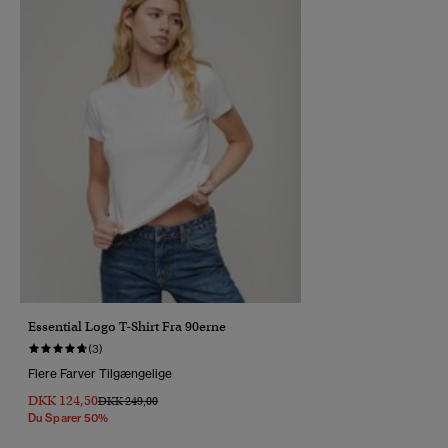
Essential Logo T-Shirt Fra 90erne
(3)
Flere Farver Tilgængelige
DKK 124,50
Pris Nedsat Fra
Til
DKK 249,00
Du Sparer 50%