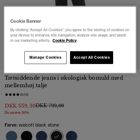
Cookie Banner
By clicking “Accept All Cookies”, you agree to the storing of cookies on
your device to enhance site navigation, analyze site usage, and assist
in our marketing efforts.
Cookie Policy
1
2
3
4
5
6
Manage Cookies
Accept All Cookies
Tætsiddende jeans i økologisk bomuld med
mellemhøj talje
(11)
Pris nedsat fra
til
DKK 559,30
DKK 799,00
Du sparer 30%
Farve:
walcott black stone
valgt