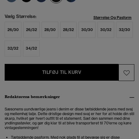
Vælg Størrelse:
Størrelse Og Pasform
26/30
26/32
28/30
28/32
30/30
30/32
32/30
32/32
34/32
TILFØJ TIL KURV
Redaktørens bemærkninger
Sæsonens uundværlige jeans i denim er disse tætsiddende jeans med svaj
og mellemhøj talje. Dette dristige design med svaj er her for at holde din stil
skarp, hvilket gør hvert outfit til et statement. Sæt den sammen med dine
yndlingsstøvler, og gør dig klar til at blive transporteret til 70'erne og køre
vintagestemningen!
Tætsiddende pasform. Med nok plads til at bevæge sig er disse