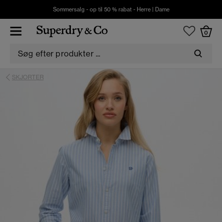
Sommersalg - op til 50 % rabat -
Herre
|
Dame
0
SKJORTER