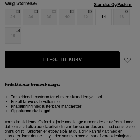
Vælg Størrelse:
Størrelse Og Pasform
34
36
38
40
42
44
46
48
TILFØJ TIL KURV
Redaktørens bemærkninger
Tætsiddende pasform for et mere skræddersyet look
Enkelt krave og brystlomme
Knaplukning med justerbare manchetter
Signaturmærke bagpå
Vores tætsiddende Oxford skjorte med lange ærmer, der er udformet med
det formål at blive uundværlig i din garderobe, er designet med den største
omhu og stil. Skjorten er et bevis på, at du aldrig kan gå galt med en
klassiker, især denne – style den sammen med et par af vores denimjeans