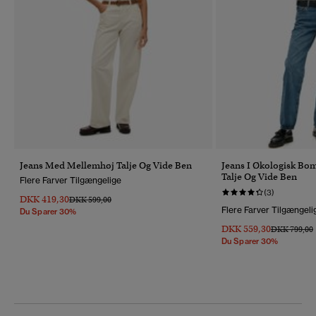
Jeans Med Mellemhøj Talje Og Vide Ben
Jeans I Økologisk B
Talje Og Vide Ben
Flere Farver Tilgængelige
(3)
DKK 419,30
Pris Nedsat Fra
Til
DKK 599,00
Flere Farver Tilgængeli
Du Sparer 30%
DKK 559,30
Pris Nedsat 
T
DKK 799,00
Du Sparer 30%