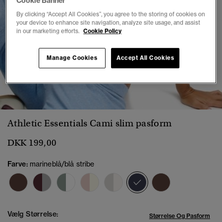
Cookie Banner
By clicking “Accept All Cookies”, you agree to the storing of cookies on
your device to enhance site navigation, analyze site usage, and assist
in our marketing efforts.
Cookie Policy
Manage Cookies
Accept All Cookies
1
2
3
4
5
6
7
Athletic Essentials Cami slim pasform
DKK 199,00
Farve:
marineblå/blå stribe
valgt
Vælg Størrelse:
Størrelse Og Pasform