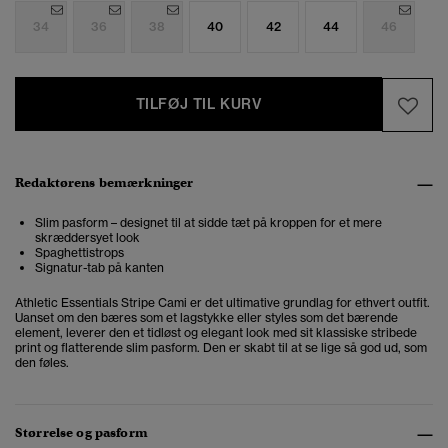
34
36
38
40
42
44
46
TILFØJ TIL KURV
Redaktørens bemærkninger
Slim pasform – designet til at sidde tæt på kroppen for et mere
skræddersyet look
Spaghettistrops
Signatur-tab på kanten
Athletic Essentials Stripe Cami er det ultimative grundlag for ethvert outfit.
Uanset om den bæres som et lagstykke eller styles som det bærende
element, leverer den et tidløst og elegant look med sit klassiske stribede
print og flatterende slim pasform. Den er skabt til at se lige så god ud, som
den føles.
Størrelse og pasform