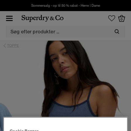
Sommersalg - op til 50 % rabat -
Herre
|
Dame
0
TOPPE