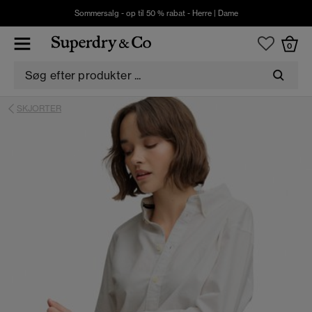
Sommersalg - op til 50 % rabat -
Herre
|
Dame
0
SKJORTER