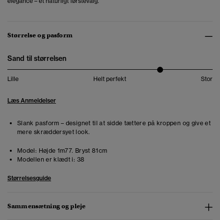
elegance – et naturligt førstevalg.
Størrelse og pasform
Sand til størrelsen
Lille
Helt perfekt
Stor
Læs Anmeldelser
Slank pasform – designet til at sidde tættere på kroppen og give et
mere skræddersyet look.
Model:
Højde 1m77. Bryst 81cm
Modellen er klædt i:
38
Størrelsesguide
Sammensætning og pleje