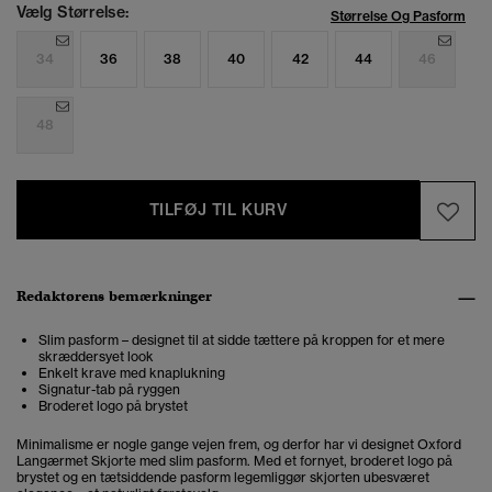
Vælg Størrelse:
Størrelse Og Pasform
34
36
38
40
42
44
46
48
TILFØJ TIL KURV
Redaktørens bemærkninger
Slim pasform – designet til at sidde tættere på kroppen for et mere
skræddersyet look
Enkelt krave med knaplukning
Signatur-tab på ryggen
Broderet logo på brystet
Minimalisme er nogle gange vejen frem, og derfor har vi designet Oxford
Langærmet Skjorte med slim pasform. Med et fornyet, broderet logo på
brystet og en tætsiddende pasform legemliggør skjorten ubesværet